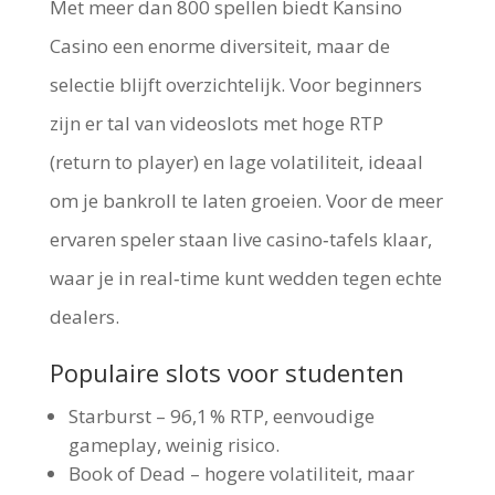
Met meer dan 800 spellen biedt Kansino
Casino een enorme diversiteit, maar de
selectie blijft overzichtelijk. Voor beginners
zijn er tal van videoslots met hoge RTP
(return to player) en lage volatiliteit, ideaal
om je bankroll te laten groeien. Voor de meer
ervaren speler staan live casino‑tafels klaar,
waar je in real‑time kunt wedden tegen echte
dealers.
Populaire slots voor studenten
Starburst – 96,1 % RTP, eenvoudige
gameplay, weinig risico.
Book of Dead – hogere volatiliteit, maar