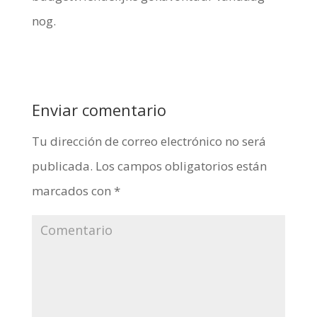
nog.
Enviar comentario
Tu dirección de correo electrónico no será
publicada.
Los campos obligatorios están
marcados con
*