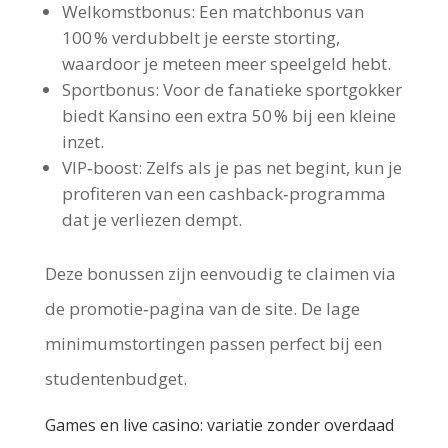
Welkomstbonus: Een matchbonus van
100 % verdubbelt je eerste storting,
waardoor je meteen meer speelgeld hebt.
Sportbonus: Voor de fanatieke sportgokker
biedt Kansino een extra 50 % bij een kleine
inzet.
VIP‑boost: Zelfs als je pas net begint, kun je
profiteren van een cashback‑programma
dat je verliezen dempt.
Deze bonussen zijn eenvoudig te claimen via
de promotie‑pagina van de site. De lage
minimumstortingen passen perfect bij een
studentenbudget.
Games en live casino: variatie zonder overdaad