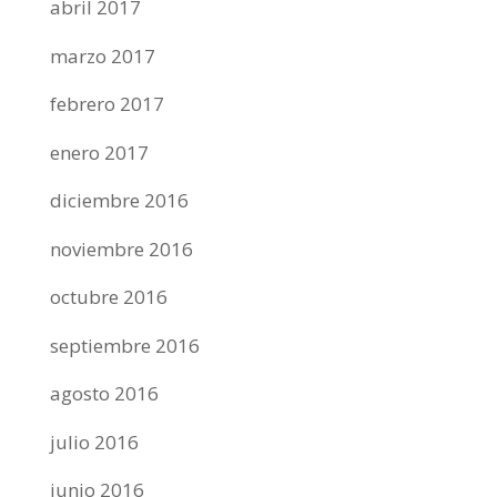
abril 2017
marzo 2017
febrero 2017
enero 2017
diciembre 2016
noviembre 2016
octubre 2016
septiembre 2016
agosto 2016
julio 2016
junio 2016