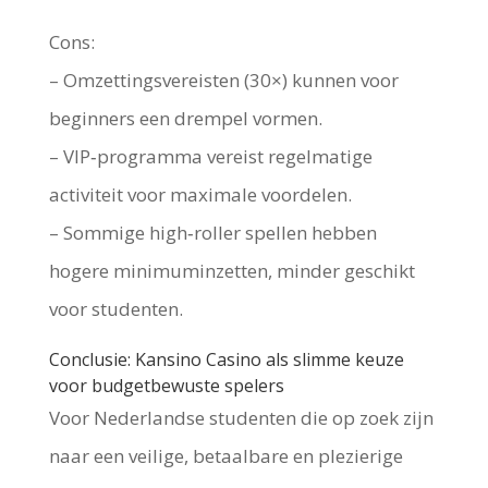
Cons:
– Omzettingsvereisten (30×) kunnen voor
beginners een drempel vormen.
– VIP‑programma vereist regelmatige
activiteit voor maximale voordelen.
– Sommige high‑roller spellen hebben
hogere minimuminzetten, minder geschikt
voor studenten.
Conclusie: Kansino Casino als slimme keuze
voor budgetbewuste spelers
Voor Nederlandse studenten die op zoek zijn
naar een veilige, betaalbare en plezierige