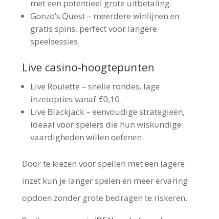
met een potentieel grote uitbetaling.
Gonzo’s Quest – meerdere winlijnen en
gratis spins, perfect voor langere
speelsessies.
Live casino‑hoogtepunten
Live Roulette – snelle rondes, lage
inzetopties vanaf €0,10.
Live Blackjack – eenvoudige strategieën,
ideaal voor spelers die hun wiskundige
vaardigheden willen oefenen.
Door te kiezen voor spellen met een lagere
inzet kun je langer spelen en meer ervaring
opdoen zonder grote bedragen te riskeren.