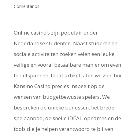
Comentarios
Online casino’s zijn populair onder
Nederlandse studenten. Naast studeren en
sociale activiteiten zoeken velen een leuke,
veilige en vooral betaalbare manier om even
te ontspannen. In dit artikel laten we zien hoe
Kansino Casino precies inspeelt op de
wensen van budgetbewuste spelers. We
bespreken de unieke bonussen, het brede
spelaanbod, de snelle iDEAL‑opnames en de
tools die je helpen verantwoord te blijven