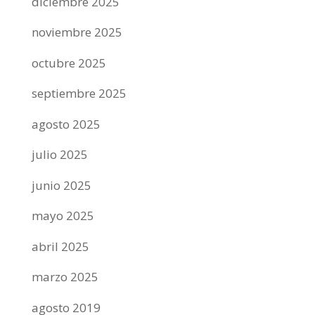
diciembre 2025
noviembre 2025
octubre 2025
septiembre 2025
agosto 2025
julio 2025
junio 2025
mayo 2025
abril 2025
marzo 2025
agosto 2019