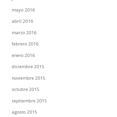
mayo 2016
abril 2016
marzo 2016
febrero 2016
enero 2016
diciembre 2015
noviembre 2015
octubre 2015
septiembre 2015
agosto 2015