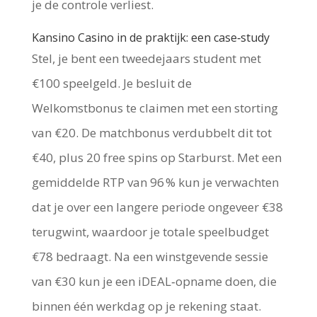
je de controle verliest.
Kansino Casino in de praktijk: een case‑study
Stel, je bent een tweedejaars student met
€100 speelgeld. Je besluit de
Welkomstbonus te claimen met een storting
van €20. De matchbonus verdubbelt dit tot
€40, plus 20 free spins op Starburst. Met een
gemiddelde RTP van 96 % kun je verwachten
dat je over een langere periode ongeveer €38
terugwint, waardoor je totale speelbudget
€78 bedraagt. Na een winstgevende sessie
van €30 kun je een iDEAL‑opname doen, die
binnen één werkdag op je rekening staat.