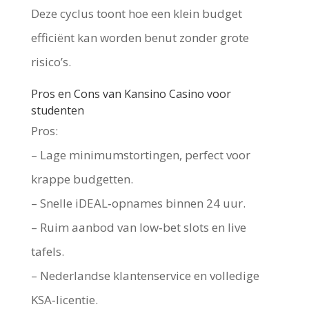
Deze cyclus toont hoe een klein budget
efficiënt kan worden benut zonder grote
risico’s.
Pros en Cons van Kansino Casino voor
studenten
Pros:
– Lage minimumstortingen, perfect voor
krappe budgetten.
– Snelle iDEAL‑opnames binnen 24 uur.
– Ruim aanbod van low‑bet slots en live
tafels.
– Nederlandse klantenservice en volledige
KSA‑licentie.