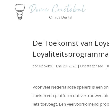
De Toekomst van Loya
Loyaliteitsprogramm
por
eltiokiko
|
Ene 23, 2026
|
Uncategorized
|
0
Voor veel Nederlandse spelers is een on
zoeken een platform dat vertrouwen bie
iets toevoegt. Een veelvoorkomend pro