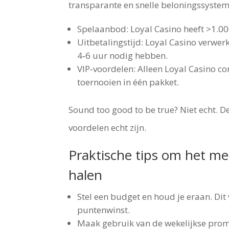
transparante en snelle beloningssystem
Spelaanbod: Loyal Casino heeft >1.00
Uitbetalingstijd: Loyal Casino verwerk
4‑6 uur nodig hebben.
VIP‑voordelen: Alleen Loyal Casino c
toernooien in één pakket.
Sound too good to be true? Niet echt. D
voordelen echt zijn.
Praktische tips om het me
halen
Stel een budget en houd je eraan. Di
puntenwinst.
Maak gebruik van de wekelijkse promo