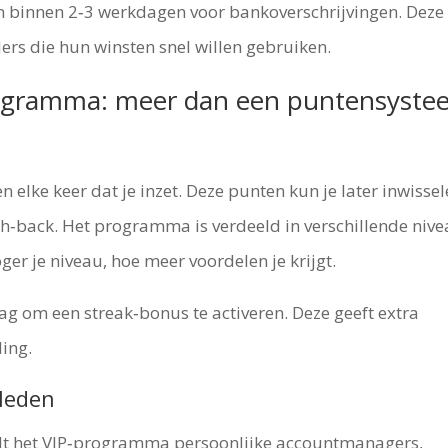
en binnen 2‑3 werkdagen voor bankoverschrijvingen. Deze
lers die hun winsten snel willen gebruiken.
programma: meer dan een puntensyst
n elke keer dat je inzet. Deze punten kun je later inwisse
ash‑back. Het programma is verdeeld in verschillende nive
ger je niveau, hoe meer voordelen je krijgt.
ag om een streak‑bonus te activeren. Deze geeft extra
ing.
‑leden
iedt het VIP‑programma persoonlijke accountmanagers,