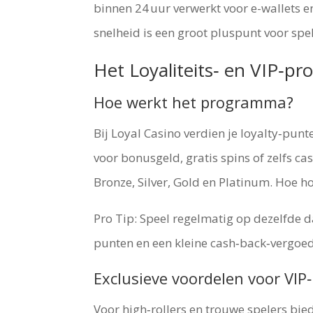
binnen 24 uur verwerkt voor e-wallets 
snelheid is een groot pluspunt voor spe
Het Loyaliteits‑ en VIP‑
Hoe werkt het programma?
Bij Loyal Casino verdien je loyalty‑punte
voor bonusgeld, gratis spins of zelfs c
Bronze, Silver, Gold en Platinum. Hoe ho
Pro Tip: Speel regelmatig op dezelfde d
punten en een kleine cash‑back‑vergoed
Exclusieve voordelen voor VIP
Voor high‑rollers en trouwe spelers b