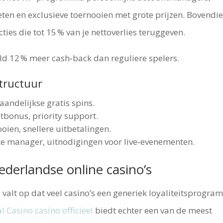
ieten en exclusieve toernooien met grote prijzen. Bovendi
ties die tot 15 % van je nettoverlies teruggeven.
d 12 % meer cash‑back dan reguliere spelers.
tructuur
aandelijkse gratis spins.
tbonus, priority support.
oien, snellere uitbetalingen.
ke manager, uitnodigingen voor live‑evenementen.
ederlandse online casino’s
 valt op dat veel casino’s een generiek loyaliteitsprogr
l Casino casino officieel
biedt echter een van de meest