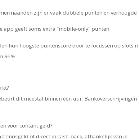
 zomermaanden zijn er vaak dubbele punten en verhoogde
e app geeft soms extra “mobile‑only” punten.
alen hun hoogste puntenscore door te focussen op slots 
n 96 %.
rkt?
r gebeurt dit meestal binnen één uur. Bankoverschrijvingen
len voor contant geld?
bonusgeld of direct in cash‑back, afhankelijk van je