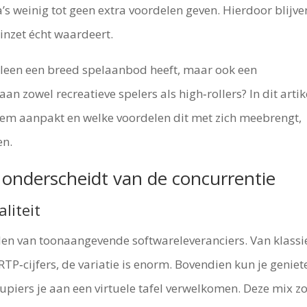
s weinig tot geen extra voordelen geven. Hierdoor blijve
inzet écht waardeert.
alleen een breed spelaanbod heeft, maar ook een
 zowel recreatieve spelers als high‑rollers? In dit artik
eem aanpakt en welke voordelen dit met zich meebrengt,
en.
 onderscheidt van de concurrentie
liteit
len van toonaangevende softwareleveranciers. Van klassi
TP‑cijfers, de variatie is enorm. Bovendien kun je geniet
upiers je aan een virtuele tafel verwelkomen. Deze mix z