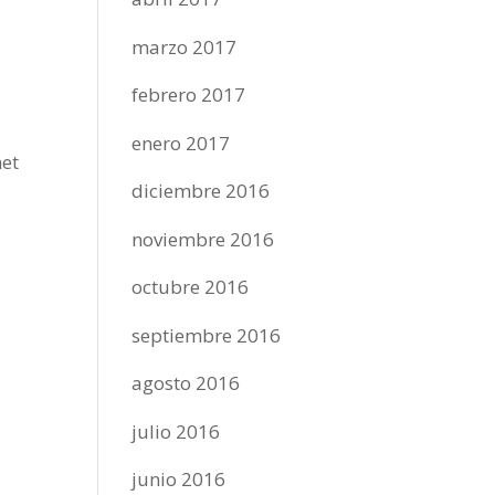
marzo 2017
febrero 2017
enero 2017
met
diciembre 2016
noviembre 2016
octubre 2016
septiembre 2016
agosto 2016
julio 2016
junio 2016