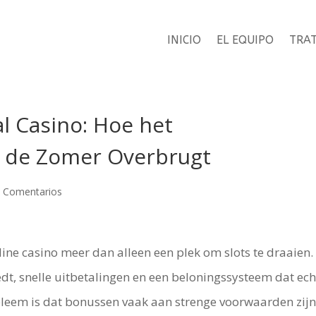
INICIO
EL EQUIPO
TRA
l Casino: Hoe het
a de Zomer Overbrugt
 Comentarios
line casino meer dan alleen een plek om slots te draaien.
dt, snelle uitbetalingen en een beloningssysteem dat ech
bleem is dat bonussen vaak aan strenge voorwaarden zij