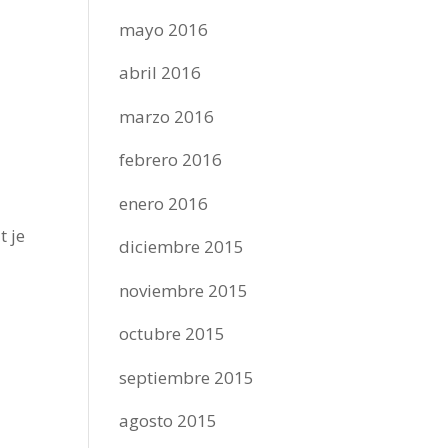
mayo 2016
abril 2016
marzo 2016
febrero 2016
enero 2016
t je
diciembre 2015
noviembre 2015
octubre 2015
septiembre 2015
agosto 2015