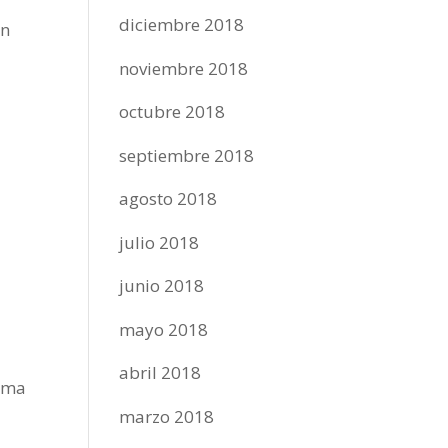
diciembre 2018
en
noviembre 2018
octubre 2018
septiembre 2018
agosto 2018
julio 2018
junio 2018
mayo 2018
abril 2018
amma
marzo 2018