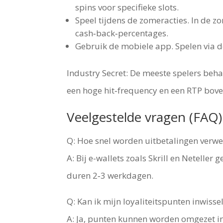
spins voor specifieke slots.
Speel tijdens de zomeracties. In de
cash‑back‑percentages.
Gebruik de mobiele app. Spelen via d
Industry Secret: De meeste spelers beh
een hoge hit‑frequency en een RTP bove
Veelgestelde vragen (FAQ)
Q: Hoe snel worden uitbetalingen verwe
A: Bij e-wallets zoals Skrill en Netelle
duren 2‑3 werkdagen.
Q: Kan ik mijn loyaliteitspunten inwisse
A: Ja, punten kunnen worden omgezet in 