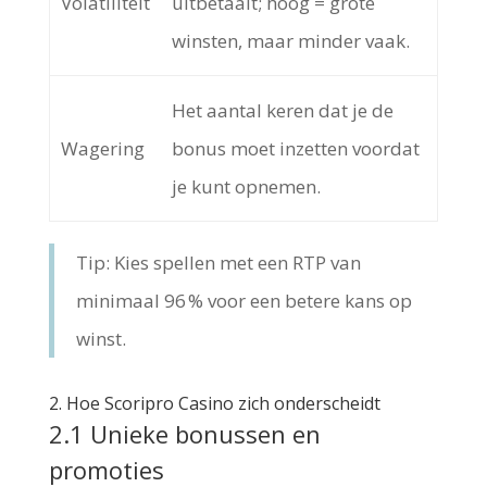
Volatiliteit
uitbetaalt; hoog = grote
winsten, maar minder vaak.
Het aantal keren dat je de
Wagering
bonus moet inzetten voordat
je kunt opnemen.
Tip: Kies spellen met een RTP van
minimaal 96 % voor een betere kans op
winst.
2. Hoe Scoripro Casino zich onderscheidt
2.1 Unieke bonussen en
promoties