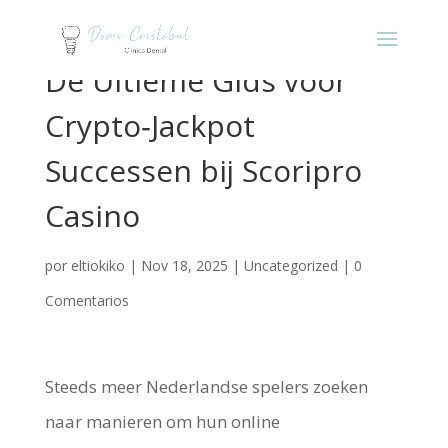
De Ultieme Gids voor
Crypto‑Jackpot
Successen bij Scoripro
Casino
por
eltiokiko
|
Nov 18, 2025
|
Uncategorized
|
0
Comentarios
Steeds meer Nederlandse spelers zoeken
naar manieren om hun online