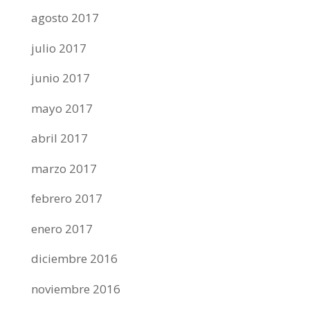
agosto 2017
julio 2017
junio 2017
mayo 2017
abril 2017
marzo 2017
febrero 2017
enero 2017
diciembre 2016
noviembre 2016