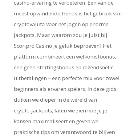
casino‑ervaring te verbeteren. Een van de
meest opwindende trends is het gebruik van
cryptovaluta voor het jagen op enorme
jackpots. Maar waarom zou je juist bij
Scoripro Casino je geluk beproeven? Het
platform combineert een welkomstbonus,
een geen‑stortingsbonus en razendsnelle
uitbetalingen – een perfecte mix voor zowel
beginners als ervaren spelers. In deze gids
duiken we dieper in de wereld van
crypto‑jackpots, laten we zien hoe je je
kansen maximaliseert en geven we
praktische tips om verantwoord te blijven