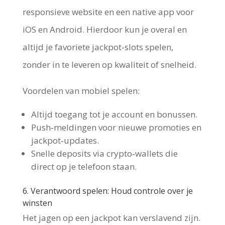
responsieve website en een native app voor
iOS en Android. Hierdoor kun je overal en
altijd je favoriete jackpot‑slots spelen,
zonder in te leveren op kwaliteit of snelheid.
Voordelen van mobiel spelen:
Altijd toegang tot je account en bonussen.
Push‑meldingen voor nieuwe promoties en
jackpot‑updates.
Snelle deposits via crypto‑wallets die
direct op je telefoon staan.
6. Verantwoord spelen: Houd controle over je
winsten
Het jagen op een jackpot kan verslavend zijn.