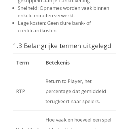
gekoppeld aan je bankrekening.
Snelheid: Opnames worden vaak binnen
enkele minuten verwerkt.
Lage kosten: Geen dure bank‑ of
creditcardkosten.
1.3 Belangrijke termen uitgelegd
Term
Betekenis
Return to Player, het
RTP
percentage dat gemiddeld
terugkeert naar spelers.
Hoe vaak en hoeveel een spel