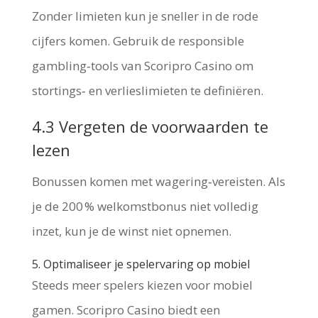
Zonder limieten kun je sneller in de rode
cijfers komen. Gebruik de responsible
gambling‑tools van Scoripro Casino om
stortings‑ en verlieslimieten te definiëren.
4.3 Vergeten de voorwaarden te
lezen
Bonussen komen met wagering‑vereisten. Als
je de 200 % welkomstbonus niet volledig
inzet, kun je de winst niet opnemen.
5. Optimaliseer je spelervaring op mobiel
Steeds meer spelers kiezen voor mobiel
gamen. Scoripro Casino biedt een