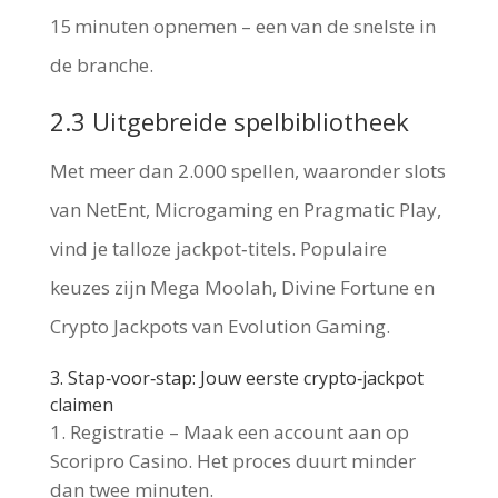
15 minuten opnemen – een van de snelste in
de branche.
2.3 Uitgebreide spelbibliotheek
Met meer dan 2.000 spellen, waaronder slots
van NetEnt, Microgaming en Pragmatic Play,
vind je talloze jackpot‑titels. Populaire
keuzes zijn Mega Moolah, Divine Fortune en
Crypto Jackpots van Evolution Gaming.
3. Stap‑voor‑stap: Jouw eerste crypto‑jackpot
claimen
Registratie – Maak een account aan op
Scoripro Casino. Het proces duurt minder
dan twee minuten.