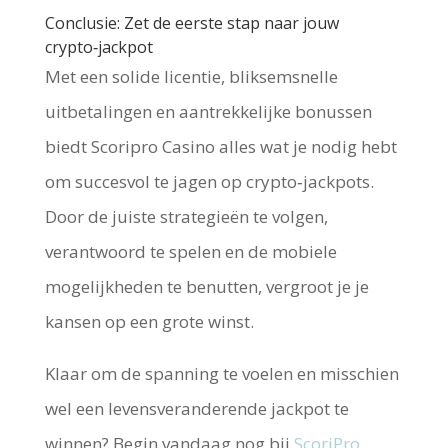
Conclusie: Zet de eerste stap naar jouw
crypto‑jackpot
Met een solide licentie, bliksemsnelle
uitbetalingen en aantrekkelijke bonussen
biedt Scoripro Casino alles wat je nodig hebt
om succesvol te jagen op crypto‑jackpots.
Door de juiste strategieën te volgen,
verantwoord te spelen en de mobiele
mogelijkheden te benutten, vergroot je je
kansen op een grote winst.
Klaar om de spanning te voelen en misschien
wel een levensveranderende jackpot te
winnen? Begin vandaag nog bij
ScoriPro