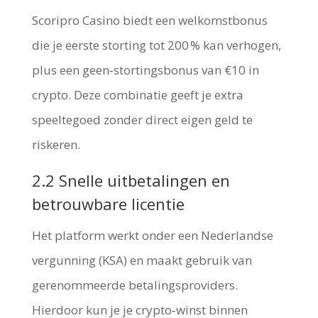
Scoripro Casino biedt een welkomstbonus
die je eerste storting tot 200 % kan verhogen,
plus een geen‑stortingsbonus van €10 in
crypto. Deze combinatie geeft je extra
speeltegoed zonder direct eigen geld te
riskeren.
2.2 Snelle uitbetalingen en
betrouwbare licentie
Het platform werkt onder een Nederlandse
vergunning (KSA) en maakt gebruik van
gerenommeerde betalingsproviders.
Hierdoor kun je je crypto‑winst binnen