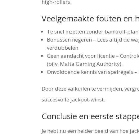
high‑rollers.
Veelgemaakte fouten en h
Te snel inzetten zonder bankroll‑plan 
Bonussen negeren – Lees altijd de wa
verdubbelen.
Geen aandacht voor licentie – Controle
(bijv. Malta Gaming Authority).
Onvoldoende kennis van spelregels – Be
Door deze valkuilen te vermijden, vergro
succesvolle jackpot‑winst.
Conclusie en eerste stapp
Je hebt nu een helder beeld van hoe jac