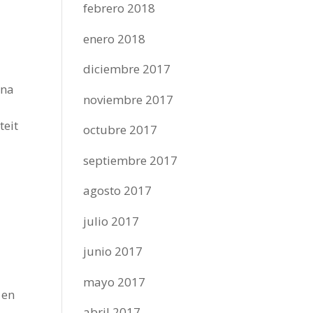
febrero 2018
enero 2018
diciembre 2017
jna
noviembre 2017
teit
octubre 2017
septiembre 2017
agosto 2017
julio 2017
junio 2017
mayo 2017
 en
abril 2017