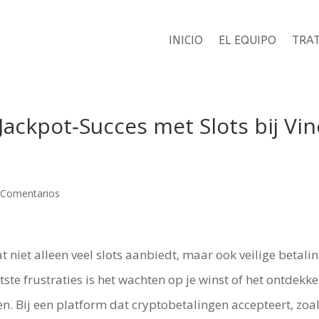
INICIO
EL EQUIPO
TRA
ackpot‑Succes met Slots bij Vin
 Comentarios
t niet alleen veel slots aanbiedt, maar ook veilige betali
tste frustraties is het wachten op je winst of het ontdekk
. Bij een platform dat cryptobetalingen accepteert, zoa