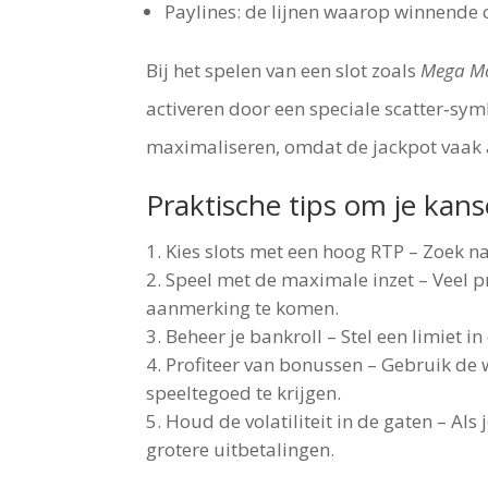
Paylines: de lijnen waarop winnende
Bij het spelen van een slot zoals
Mega M
activeren door een speciale scatter‑sym
maximaliseren, omdat de jackpot vaak a
Praktische tips om je kan
Kies slots met een hoog RTP – Zoek n
Speel met de maximale inzet – Veel p
aanmerking te komen.
Beheer je bankroll – Stel een limiet in
Profiteer van bonussen – Gebruik de
speeltegoed te krijgen.
Houd de volatiliteit in de gaten – Als 
grotere uitbetalingen.