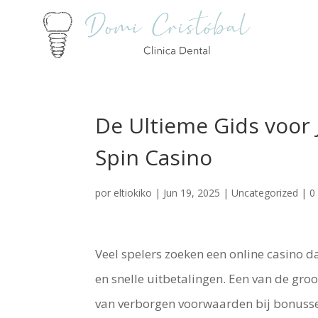
De Ultieme Gids voor J
Spin Casino
por
eltiokiko
|
Jun 19, 2025
|
Uncategorized
|
0
Veel spelers zoeken een online casino da
en snelle uitbetalingen. Een van de groo
van verborgen voorwaarden bij bonussen