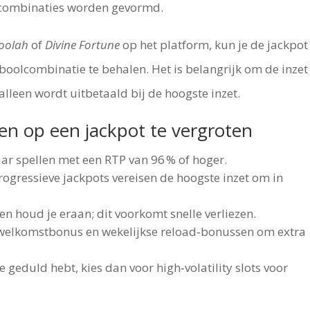
 combinaties worden gevormd.
oolah
of
Divine Fortune
op het platform, kun je de jackpot
boolcombinatie te behalen. Het is belangrijk om de inzet
lleen wordt uitbetaald bij de hoogste inzet.
sen op een jackpot te vergroten
aar spellen met een RTP van 96 % of hoger.
rogressieve jackpots vereisen de hoogste inzet om in
 en houd je eraan; dit voorkomt snelle verliezen.
 welkomstbonus en wekelijkse reload‑bonussen om extra
je geduld hebt, kies dan voor high‑volatility slots voor