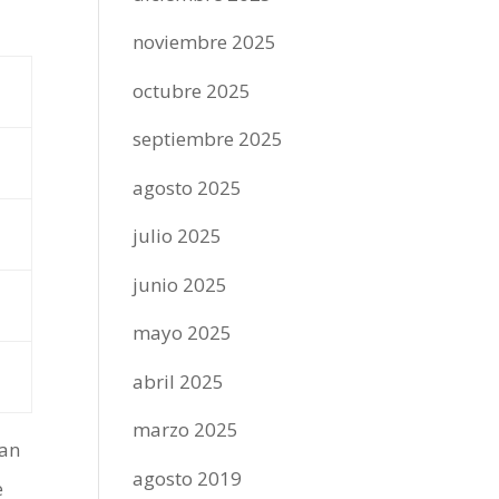
noviembre 2025
octubre 2025
septiembre 2025
agosto 2025
julio 2025
junio 2025
mayo 2025
abril 2025
marzo 2025
van
agosto 2019
e