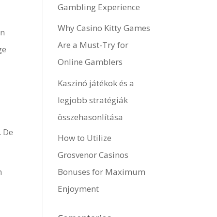
Gambling Experience
Why Casino Kitty Games
an
Are a Must-Try for
ge
Online Gamblers
Kaszinó játékok és a
legjobb stratégiák
összehasonlítása
. De
How to Utilize
Grosvenor Casinos
n
Bonuses for Maximum
Enjoyment