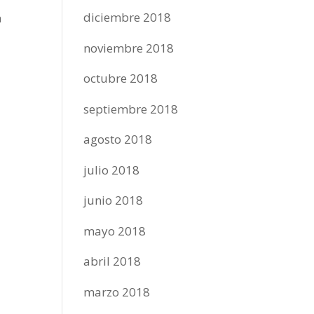
diciembre 2018
n
noviembre 2018
octubre 2018
septiembre 2018
agosto 2018
julio 2018
junio 2018
mayo 2018
abril 2018
marzo 2018