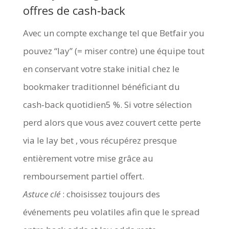
offres de cash‑back
Avec un compte exchange tel que Betfair you
pouvez “lay” (= miser contre) une équipe tout
en conservant votre stake initial chez le
bookmaker traditionnel bénéficiant du
cash‑back quotidien5 %. Si votre sélection
perd alors que vous avez couvert cette perte
via le lay bet , vous récupérez presque
entièrement votre mise grâce au
remboursement partiel offert.
Astuce clé
: choisissez toujours des
événements peu volatiles afin que le spread