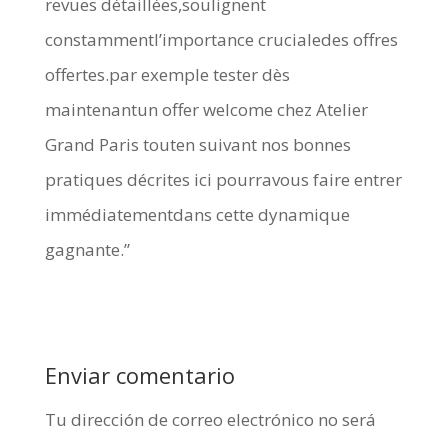
revues détaillées,soulignent
constammentl’importance crucialedes offres
offertes.par exemple tester dès
maintenantun offer welcome chez Atelier
Grand Paris touten suivant nos bonnes
pratiques décrites ici pourravous faire entrer
immédiatementdans cette dynamique
gagnante.”
Enviar comentario
Tu dirección de correo electrónico no será