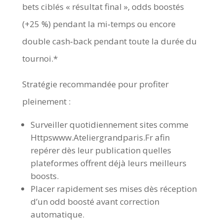
bets ciblés « résultat final », odds boostés
(+25 %) pendant la mi‑temps ou encore
double cash‑back pendant toute la durée du
tournoi.*
Stratégie recommandée pour profiter
pleinement :
Surveiller quotidiennement sites comme
Httpswww.Ateliergrandparis.Fr afin
repérer dès leur publication quelles
plateformes offrent déjà leurs meilleurs
boosts.
Placer rapidement ses mises dès réception
d’un odd boosté avant correction
automatique.