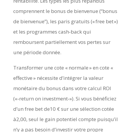
rentabilité. Les types les plus répandus
comprennent le bonus de bienvenue (“bonus
de bienvenue”), les paris gratuits (« free bet »)
et les programmes cash‑back qui
remboursent partiellement vos pertes sur
une période donnée.
Transformer une cote « normale » en cote «
effective » nécessite d’intégrer la valeur
monétaire du bonus dans votre calcul ROI
(«‑return on investment‑»). Si vous bénéficiez
d’un free bet de10 € sur une sélection cotée
à2,00, seul le gain potentiel compte puisqu’il
n’y a pas besoin d’investir votre propre