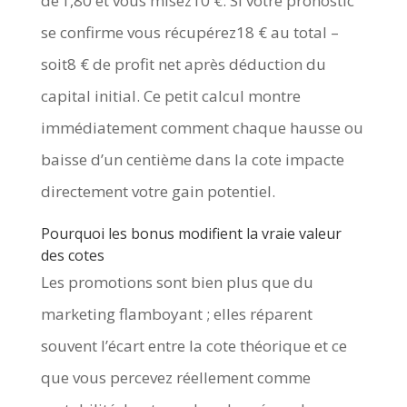
de 1,80 et vous misez10 €. Si votre pronostic
se confirme vous récupérez18 € au total –
soit8 € de profit net après déduction du
capital initial. Ce petit calcul montre
immédiatement comment chaque hausse ou
baisse d’un centième dans la cote impacte
directement votre gain potentiel.
Pourquoi les bonus modifient la vraie valeur
des cotes
Les promotions sont bien plus que du
marketing flamboyant ; elles réparent
souvent l’écart entre la cote théorique et ce
que vous percevez réellement comme