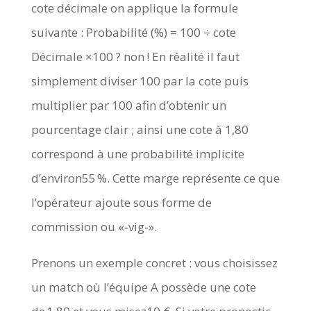
cote décimale on applique la formule
suivante : Probabilité (%) = 100 ÷ cote
Décimale ×100 ? non ! En réalité il faut
simplement diviser 100 par la cote puis
multiplier par 100 afin d’obtenir un
pourcentage clair ; ainsi une cote à 1,80
correspond à une probabilité implicite
d’environ55 %. Cette marge représente ce que
l’opérateur ajoute sous forme de
commission ou «‑vig‑».
Prenons un exemple concret : vous choisissez
un match où l’équipe A possède une cote