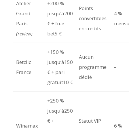
Atelier
+200 %
Points
Grand
jusqu’à200
4 %
convertibles
Paris
€ + free
mensu
en crédits
(review)
bet5 €
+150 %
Aucun
Betclic
jusqu’à150
programme
–
France
€ + pari
dédié
gratuit10 €
+250 %
jusqu’à250
€ +
Statut VIP
Winamax
6 %