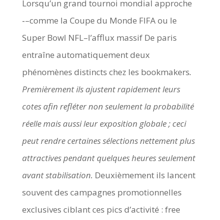
Lorsqu’un grand tournoi mondial approche
‑–comme la Coupe du Monde FIFA ou le
Super Bowl NFL–l’afflux massif De paris
entraîne automatiquement deux
phénomènes distincts chez les bookmakers
.
Premièrement ils ajustent rapidement leurs
cotes afin refléter non seulement la probabilité
réelle mais aussi leur exposition globale ; ceci
peut rendre certaines sélections nettement plus
attractives pendant quelques heures seulement
avant stabilisation.
Deuxièmement ils lancent
souvent des campagnes promotionnelles
exclusives ciblant ces pics d’activité : free