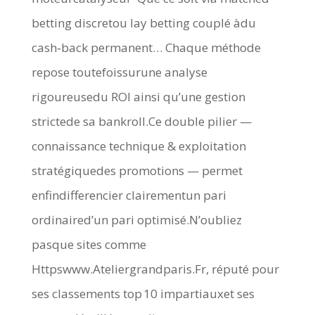
betting discretou lay betting couplé àdu
cash‑back permanent… Chaque méthode
repose toutefoissurune analyse
rigoureusedu ROI ainsi qu’une gestion
strictede sa bankroll.Ce double pilier —
connaissance technique & exploitation
stratégiquedes promotions — permet
enfindifferencier clairementun pari
ordinaired’un pari optimisé.N’oubliez
pasque sites comme
Httpswww.Ateliergrandparis.Fr, réputé pour
ses classements top 10 impartiauxet ses