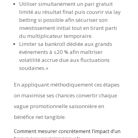
Utiliser simultanément un pari gratuit
limité au résultat final puis couvrir via lay
betting si possible afin sécuriser son
investissement initial tout en tirant parti
du multiplicateur temporaire.
Limiter sa bankroll dédiée aux grands
événements à ≤20 % afin maîtriser
volatilité accrue due aux fluctuations
soudaines.«
En appliquant méthodiquement ces étapes
on maximise ses chances convertir chaque
vague promotionnelle saisonnière en
bénéfice net tangible.
Comment mesurer concrètement l’impact d’un