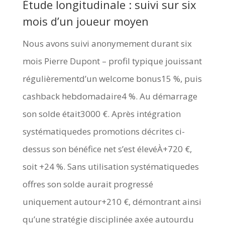
Étude longitudinale : suivi sur six
mois d’un joueur moyen
Nous avons suivi anonymement durant six
mois Pierre Dupont – profil typique jouissant
régulièrementd’un welcome bonus15 %, puis
cashback hebdomadaire4 %. Au démarrage
son solde était3000 €. Après intégration
systématiquedes promotions décrites ci-
dessus son bénéfice net s’est élevéÀ+720 €,
soit +24 %. Sans utilisation systématiquedes
offres son solde aurait progressé
uniquement autour+210 €, démontrant ainsi
qu’une stratégie disciplinée axée autourdu