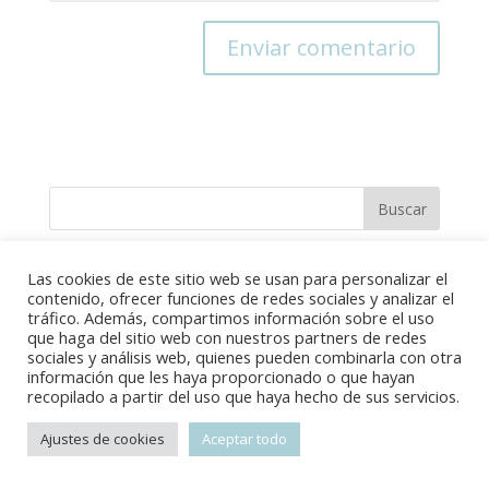
Entradas recientes
Las cookies de este sitio web se usan para personalizar el
contenido, ofrecer funciones de redes sociales y analizar el
tráfico. Además, compartimos información sobre el uso
Porównanie kasyn live z prawdziwymi
que haga del sitio web con nuestros partners de redes
sociales y análisis web, quienes pueden combinarla con otra
krupierami i automatami RNG
información que les haya proporcionado o que hayan
recopilado a partir del uso que haya hecho de sus servicios.
Kaszinó bónuszok és promóciók részletes
Ajustes de cookies
Aceptar todo
útmutatója