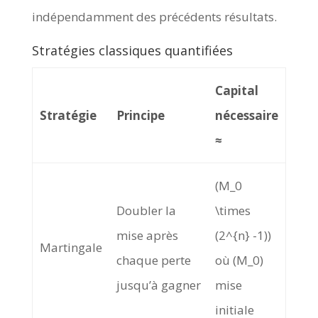
indépendamment des précédents résultats.
Stratégies classiques quantifiées
Capital
Stratégie
Principe
nécessaire
≈
(M_0
Doubler la
\times
mise après
(2^{n} -1))
Martingale
chaque perte
où (M_0)
jusqu’à gagner
mise
initiale