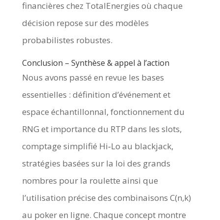
financières chez TotalEnergies où chaque
décision repose sur des modèles
probabilistes robustes.
Conclusion – Synthèse & appel à l’action
Nous avons passé en revue les bases
essentielles : définition d’événement et
espace échantillonnal, fonctionnement du
RNG et importance du RTP dans les slots,
comptage simplifié Hi‑Lo au blackjack,
stratégies basées sur la loi des grands
nombres pour la roulette ainsi que
l’utilisation précise des combinaisons C(n,k)
au poker en ligne. Chaque concept montre