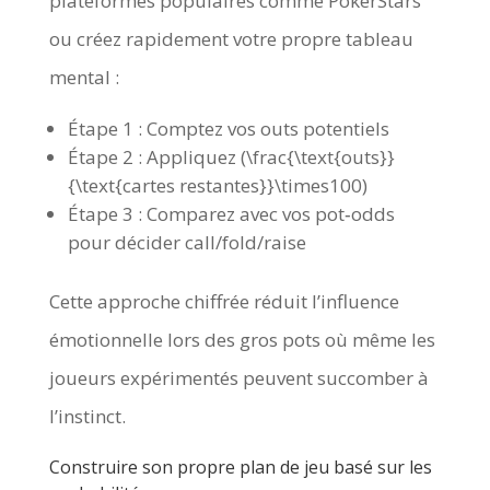
plateformes populaires comme PokerStars
ou créez rapidement votre propre tableau
mental :
Étape 1 : Comptez vos outs potentiels
Étape 2 : Appliquez (\frac{\text{outs}}
{\text{cartes restantes}}\times100)
Étape 3 : Comparez avec vos pot‑odds
pour décider call/fold/raise
Cette approche chiffrée réduit l’influence
émotionnelle lors des gros pots où même les
joueurs expérimentés peuvent succomber à
l’instinct.
Construire son propre plan de jeu basé sur les