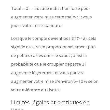
Total = 0 → aucune indication forte pour
augmenter votre mise cette main‑ci ; vous
jouez votre mise standard.
Lorsque le compte devient positif (>+2), cela
signifie qu’il reste proportionnellement plus
de petites cartes dans le sabot ; ainsi la
probabilité que le croupier dépasse 21
augmente légèrement et vous pouvez
augmenter votre mise d’environ 5–10 % selon
votre tolérance au risque.
Limites légales et pratiques en