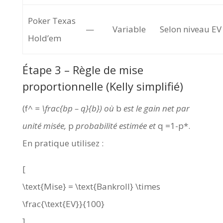
Poker Texas
—
Variable
Selon niveau EV
Hold’em
Étape 3 – Règle de mise
proportionnelle (Kelly simplifié)
(f^
= \frac{bp – q}{b}) où
b
est le gain net par
unité misée,
p
probabilité estimée et
q =1-p*.
En pratique utilisez :
[
\text{Mise} = \text{Bankroll} \times
\frac{\text{EV}}{100}
]