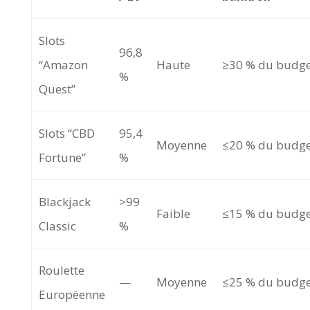
Slots
96,8
“Amazon
Haute
≥30 % du budge
%
Quest”
Slots “CBD
95,4
Moyenne
≤20 % du budge
Fortune”
%
Blackjack
>99
Faible
≤15 % du budge
Classic
%
Roulette
—
Moyenne
≤25 % du budge
Européenne