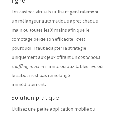
ligne
Les casinos virtuels utilisent généralement
un mélangeur automatique après chaque
main ou toutes les X mains afin que le
comptage perde son efficacité ; c’est
pourquoi il faut adapter la stratégie
uniquement aux jeux offrant un
continuous
shuffling machine
limité ou aux tables live où
le sabot n’est pas remélangé
immédiatement.
Solution pratique
Utilisez une petite application mobile ou