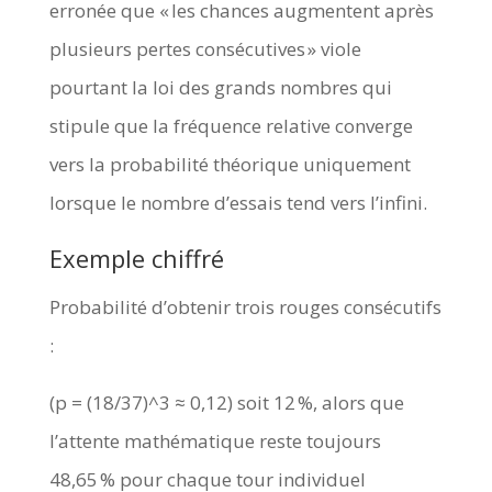
erronée que « les chances augmentent après
plusieurs pertes consécutives » viole
pourtant la loi des grands nombres qui
stipule que la fréquence relative converge
vers la probabilité théorique uniquement
lorsque le nombre d’essais tend vers l’infini.
Exemple chiffré
Probabilité d’obtenir trois rouges consécutifs
:
(p = (18/37)^3 ≈ 0,12) soit 12 %, alors que
l’attente mathématique reste toujours
48,65 % pour chaque tour individuel