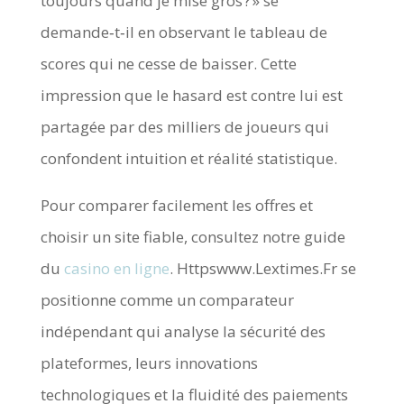
toujours quand je mise gros ? » se
demande‑t‑il en observant le tableau de
scores qui ne cesse de baisser. Cette
impression que le hasard est contre lui est
partagée par des milliers de joueurs qui
confondent intuition et réalité statistique.
Pour comparer facilement les offres et
choisir un site fiable, consultez notre guide
du
casino en ligne
. Httpswww.Lextimes.Fr se
positionne comme un comparateur
indépendant qui analyse la sécurité des
plateformes, leurs innovations
technologiques et la fluidité des paiements