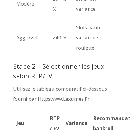
Modéré
%
variance
Slots haute
Aggressif
>40 %
variance /
roulette
Étape 2 – Sélectionner les jeux
selon RTP/EV
Utilisez le tableau comparatif ci‑dessous
fourni par Httpswww.Lextimes.Fr :
RTP
Recommandat
Jeu
Variance
/ EV
bankroll