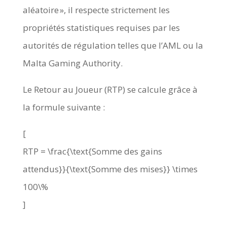
aléatoire », il respecte strictement les
propriétés statistiques requises par les
autorités de régulation telles que l’AML ou la
Malta Gaming Authority.
Le Retour au Joueur (RTP) se calcule grâce à
la formule suivante :
[
RTP = \frac{\text{Somme des gains
attendus}}{\text{Somme des mises}} \times
100\%
]