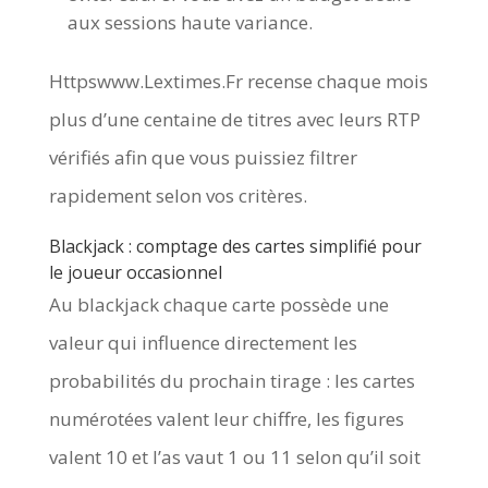
aux sessions haute variance.
Httpswww.Lextimes.Fr recense chaque mois
plus d’une centaine de titres avec leurs RTP
vérifiés afin que vous puissiez filtrer
rapidement selon vos critères.
Blackjack : comptage des cartes simplifié pour
le joueur occasionnel
Au blackjack chaque carte possède une
valeur qui influence directement les
probabilités du prochain tirage : les cartes
numérotées valent leur chiffre, les figures
valent 10 et l’as vaut 1 ou 11 selon qu’il soit