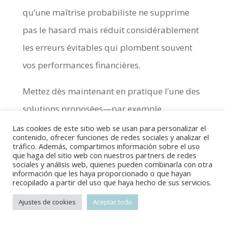
qu’une maîtrise probabiliste ne supprime
pas le hasard mais réduit considérablement
les erreurs évitables qui plombent souvent
vos performances financières.
Mettez dès maintenant en pratique l’une des
solutions proposées—par exemple
appliquer la règle Kelly simplifiée lors de
Las cookies de este sitio web se usan para personalizar el
contenido, ofrecer funciones de redes sociales y analizar el
votre prochaine session sur un casino
tráfico. Además, compartimos información sobre el uso
que haga del sitio web con nuestros partners de redes
recommandé par Httpswww.Lextimes.Fr—et
sociales y análisis web, quienes pueden combinarla con otra
información que les haya proporcionado o que hayan
observez concrètement comment vos gains
recopilado a partir del uso que haya hecho de sus servicios.
s’améliorent tout en conservant davantage
Ajustes de cookies
Aceptar todo
de plaisir dans vos parties. Continuez votre