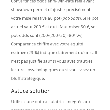
Convertir ces odds en % win‑rate réel avant
showdown permet d’ajuster précisément
votre mise relative au pot (
pot‑odds
). Si le pot
actuel vaut 200 € et qu’il faut miser 50 €, vos
pot‑odds sont (200/(200+50)=80\,\%).
Comparer ce chiffre avec votre équité
estimée (23 %) indique clairement qu’un call
n’est pas justifié sauf si vous avez d’autres
lectures psychologiques ou si vous visez un
bluff stratégique.
Astuce solution
Utilisez une out‑calculatrice intégrée aux