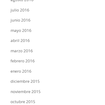
julio 2016
junio 2016
mayo 2016
abril 2016
marzo 2016
febrero 2016
enero 2016
diciembre 2015
noviembre 2015
octubre 2015