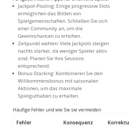
Jackpot‑Pooling: Einige progressive Slots
ermöglichen das Bilden von
Spielgemeinschaften. Schließen Sie sich
einer Community an, um die
Gewinnchancen zu erhöhen.
Zeitpunkt wählen: Viele Jackpots steigen
nachts stärker, da weniger Spieler aktiv
sind. Planen Sie Ihre Sessions
entsprechend.
Bonus‑Stacking: Kombinieren Sie den
Willkommensbonus mit saisonalen
Aktionen, um das maximale
Spielguthaben zu erhalten.
Häufige Fehler und wie Sie sie vermeiden
Fehler
Konsequenz
Korrek