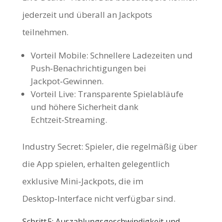
jederzeit und überall an Jackpots
teilnehmen.
Vorteil Mobile: Schnellere Ladezeiten und
Push‑Benachrichtigungen bei
Jackpot‑Gewinnen.
Vorteil Live: Transparente Spielabläufe
und höhere Sicherheit dank
Echtzeit‑Streaming.
Industry Secret: Spieler, die regelmäßig über
die App spielen, erhalten gelegentlich
exklusive Mini‑Jackpots, die im
Desktop‑Interface nicht verfügbar sind.
Schritt 5: Auszahlungsgeschwindigkeit und