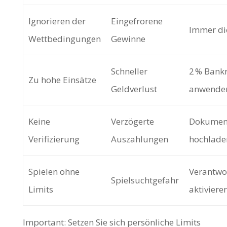
Ignorieren der
Eingefrorene
Immer di
Wettbedingungen
Gewinne
Schneller
2 % Bankr
Zu hohe Einsätze
Geldverlust
anwende
Keine
Verzögerte
Dokument
Verifizierung
Auszahlungen
hochlade
Spielen ohne
Verantwo
Spielsuchtgefahr
Limits
aktiviere
Important: Setzen Sie sich persönliche Limits