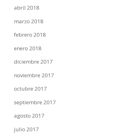
abril 2018
marzo 2018
febrero 2018
enero 2018
diciembre 2017
noviembre 2017
octubre 2017
septiembre 2017
agosto 2017
julio 2017