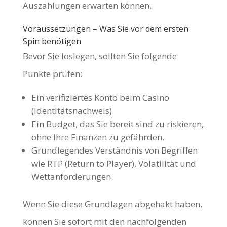
Auszahlungen erwarten können.
Voraussetzungen – Was Sie vor dem ersten
Spin benötigen
Bevor Sie loslegen, sollten Sie folgende
Punkte prüfen:
Ein verifiziertes Konto beim Casino
(Identitätsnachweis).
Ein Budget, das Sie bereit sind zu riskieren,
ohne Ihre Finanzen zu gefährden.
Grundlegendes Verständnis von Begriffen
wie RTP (Return to Player), Volatilität und
Wettanforderungen.
Wenn Sie diese Grundlagen abgehakt haben,
können Sie sofort mit den nachfolgenden