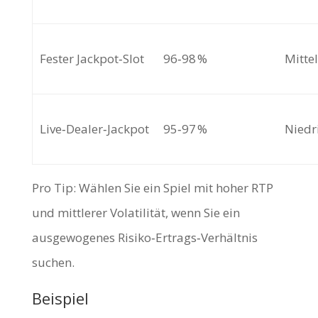
Fester Jackpot‑Slot
96‑98 %
Mittel
Live‑Dealer‑Jackpot
95‑97 %
Niedr
Pro Tip: Wählen Sie ein Spiel mit hoher RTP
und mittlerer Volatilität, wenn Sie ein
ausgewogenes Risiko‑Ertrags‑Verhältnis
suchen.
Beispiel