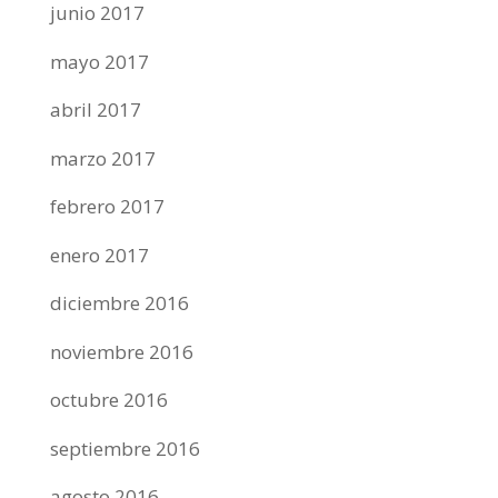
junio 2017
mayo 2017
abril 2017
marzo 2017
febrero 2017
enero 2017
diciembre 2016
noviembre 2016
octubre 2016
septiembre 2016
agosto 2016