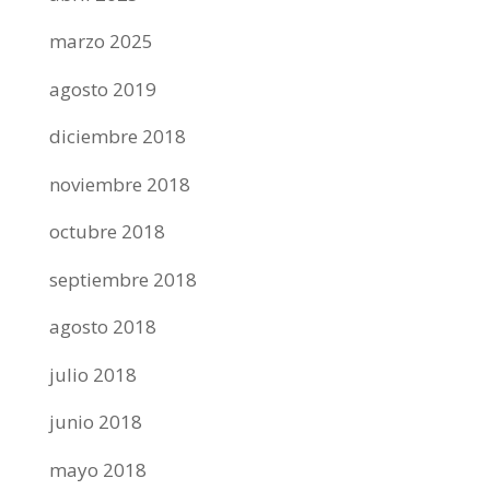
marzo 2025
agosto 2019
diciembre 2018
noviembre 2018
octubre 2018
septiembre 2018
agosto 2018
julio 2018
junio 2018
mayo 2018