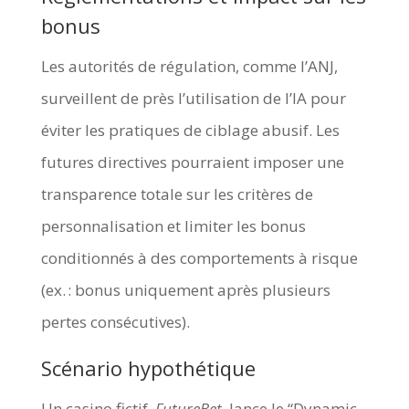
bonus
Les autorités de régulation, comme l’ANJ,
surveillent de près l’utilisation de l’IA pour
éviter les pratiques de ciblage abusif. Les
futures directives pourraient imposer une
transparence totale sur les critères de
personnalisation et limiter les bonus
conditionnés à des comportements à risque
(ex. : bonus uniquement après plusieurs
pertes consécutives).
Scénario hypothétique
Un casino fictif,
FutureBet
, lance le “Dynamic