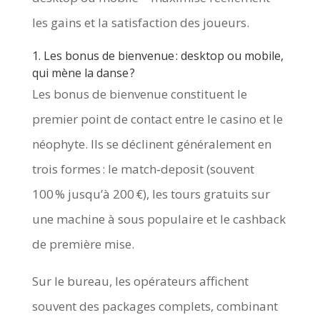
les gains et la satisfaction des joueurs.
1. Les bonus de bienvenue : desktop ou mobile,
qui mène la danse ?
Les bonus de bienvenue constituent le
premier point de contact entre le casino et le
néophyte. Ils se déclinent généralement en
trois formes : le match‑deposit (souvent
100 % jusqu’à 200 €), les tours gratuits sur
une machine à sous populaire et le cashback
de première mise.
Sur le bureau, les opérateurs affichent
souvent des packages complets, combinant