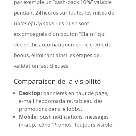
par exemple un “cash‑back 10 %” valable
pendant 24 heures sur toutes les mises de
Gates of Olympus
. Les push sont
accompagnés d’un bouton “Claim” qui
déclenche automatiquement le crédit du
bonus, éliminant ainsi les étapes de
validation fastidieuses.
Comparaison de la visibilité
Desktop
: bannières en haut de page,
e‑mail hebdomadaire, tableau des
promotions dans le lobby.
Mobile
: push notifications, messages
in‑app, icône “Promos” toujours visible.