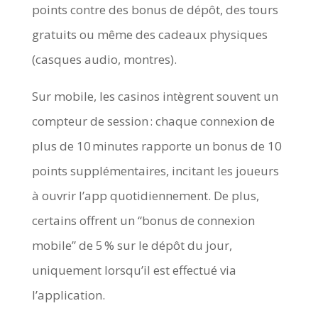
points contre des bonus de dépôt, des tours
gratuits ou même des cadeaux physiques
(casques audio, montres).
Sur mobile, les casinos intègrent souvent un
compteur de session : chaque connexion de
plus de 10 minutes rapporte un bonus de 10
points supplémentaires, incitant les joueurs
à ouvrir l’app quotidiennement. De plus,
certains offrent un “bonus de connexion
mobile” de 5 % sur le dépôt du jour,
uniquement lorsqu’il est effectué via
l’application.