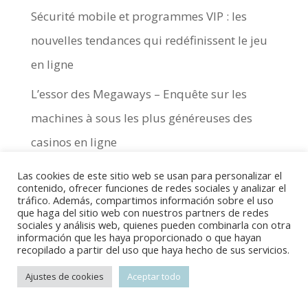
Sécurité mobile et programmes VIP : les
nouvelles tendances qui redéfinissent le jeu
en ligne
L’essor des Megaways – Enquête sur les
machines à sous les plus généreuses des
casinos en ligne
Wpływ legislacji na funkcjonowanie kasyn w
Las cookies de este sitio web se usan para personalizar el
contenido, ofrecer funciones de redes sociales y analizar el
Polsce
tráfico. Además, compartimos información sobre el uso
que haga del sitio web con nuestros partners de redes
sociales y análisis web, quienes pueden combinarla con otra
Cupidon et les rouleaux : comment les
información que les haya proporcionado o que hayan
tournois en couple transforment les fêtes de
recopilado a partir del uso que haya hecho de sus servicios.
la Saint‑Valentin en un phénomène culturel
Ajustes de cookies
Aceptar todo