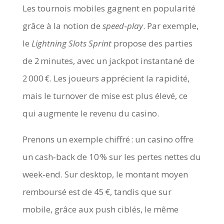
Les tournois mobiles gagnent en popularité
grâce à la notion de
speed‑play
. Par exemple,
le
Lightning Slots Sprint
propose des parties
de 2 minutes, avec un jackpot instantané de
2 000 €. Les joueurs apprécient la rapidité,
mais le turnover de mise est plus élevé, ce
qui augmente le revenu du casino.
Prenons un exemple chiffré : un casino offre
un cash‑back de 10 % sur les pertes nettes du
week‑end. Sur desktop, le montant moyen
remboursé est de 45 €, tandis que sur
mobile, grâce aux push ciblés, le même