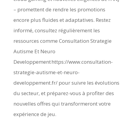
– promettent de rendre les promotions
encore plus fluides et adaptatives. Restez
informé, consultez régulièrement les
ressources comme Consultation Strategie
Autisme Et Neuro
Developpement https://www.consultation-
strategie-autisme-et-neuro-
developpement.fr/ pour suivre les évolutions
du secteur, et préparez-vous à profiter des
nouvelles offres qui transformeront votre
expérience de jeu.