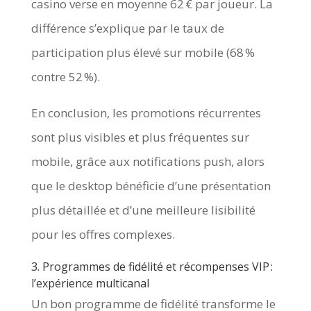
casino verse en moyenne 62 € par joueur. La
différence s’explique par le taux de
participation plus élevé sur mobile (68 %
contre 52 %).
En conclusion, les promotions récurrentes
sont plus visibles et plus fréquentes sur
mobile, grâce aux notifications push, alors
que le desktop bénéficie d’une présentation
plus détaillée et d’une meilleure lisibilité
pour les offres complexes.
3. Programmes de fidélité et récompenses VIP :
l’expérience multicanal
Un bon programme de fidélité transforme le