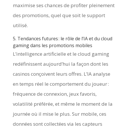
maximise ses chances de profiter pleinement
des promotions, quel que soit le support
utilisé.
5. Tendances futures : le rôle de l’IA et du cloud
gaming dans les promotions mobiles
L’intelligence artificielle et le cloud gaming
redéfinissent aujourd’hui la façon dont les
casinos conçoivent leurs offres. L’IA analyse
en temps réel le comportement du joueur :
fréquence de connexion, jeux favoris,
volatilité préférée, et même le moment de la
journée où il mise le plus. Sur mobile, ces
données sont collectées via les capteurs