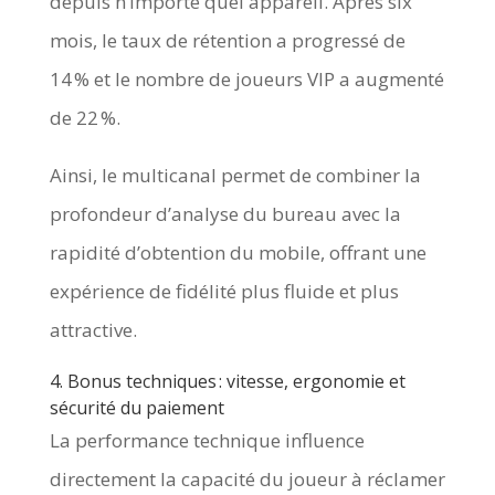
depuis n’importe quel appareil. Après six
mois, le taux de rétention a progressé de
14 % et le nombre de joueurs VIP a augmenté
de 22 %.
Ainsi, le multicanal permet de combiner la
profondeur d’analyse du bureau avec la
rapidité d’obtention du mobile, offrant une
expérience de fidélité plus fluide et plus
attractive.
4. Bonus techniques : vitesse, ergonomie et
sécurité du paiement
La performance technique influence
directement la capacité du joueur à réclamer