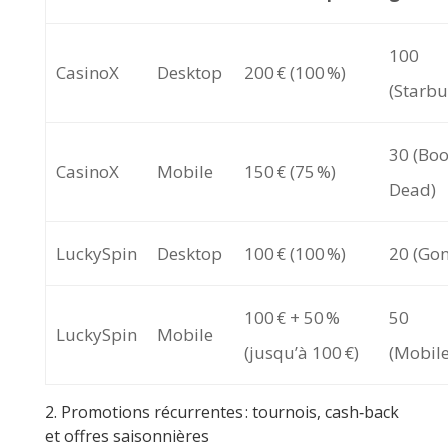
100
CasinoX
Desktop
200 € (100 %)
(Starbu
30 (Boo
CasinoX
Mobile
150 € (75 %)
Dead)
LuckySpin
Desktop
100 € (100 %)
20 (Gon
100 € + 50 %
50
LuckySpin
Mobile
(jusqu’à 100 €)
(Mobile
2. Promotions récurrentes : tournois, cash‑back
et offres saisonnières