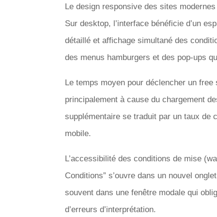
Le design responsive des sites modernes t
Sur desktop, l’interface bénéficie d’un e
détaillé et affichage simultané des condi
des menus hamburgers et des pop‑ups qu
Le temps moyen pour déclencher un free s
principalement à cause du chargement des
supplémentaire se traduit par un taux de c
mobile.
L’accessibilité des conditions de mise (wa
Conditions” s’ouvre dans un nouvel onglet,
souvent dans une fenêtre modale qui oblige 
d’erreurs d’interprétation.