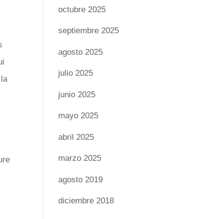
octubre 2025
septiembre 2025
s
agosto 2025
ui
julio 2025
 la
junio 2025
mayo 2025
abril 2025
marzo 2025
ure
agosto 2019
diciembre 2018