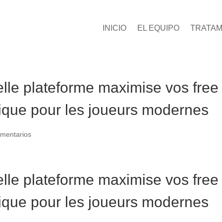
INICIO
EL EQUIPO
TRATAM
elle plateforme maximise vos free
gique pour les joueurs modernes
mentarios
elle plateforme maximise vos free
gique pour les joueurs modernes