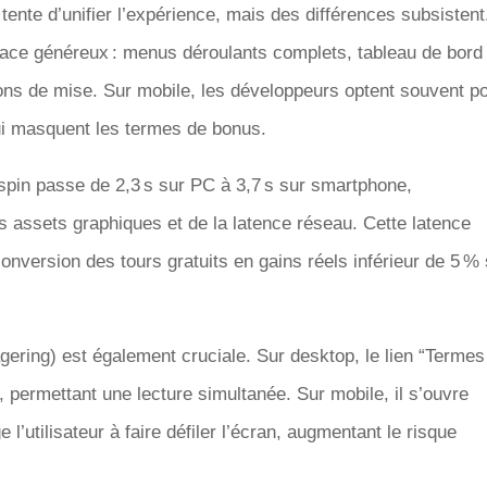
ente d’unifier l’expérience, mais des différences subsistent
space généreux : menus déroulants complets, tableau de bord
tions de mise. Sur mobile, les développeurs optent souvent p
i masquent les termes de bonus.
pin passe de 2,3 s sur PC à 3,7 s sur smartphone,
 assets graphiques et de la latence réseau. Cette latence
onversion des tours gratuits en gains réels inférieur de 5 %
gering) est également cruciale. Sur desktop, le lien “Termes
 permettant une lecture simultanée. Sur mobile, il s’ouvre
l’utilisateur à faire défiler l’écran, augmentant le risque