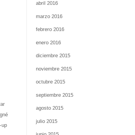
abril 2016
marzo 2016
febrero 2016
enero 2016
diciembre 2015
noviembre 2015
octubre 2015
septiembre 2015
Par
agosto 2015
agné
julio 2015
p‑up
junio 2015