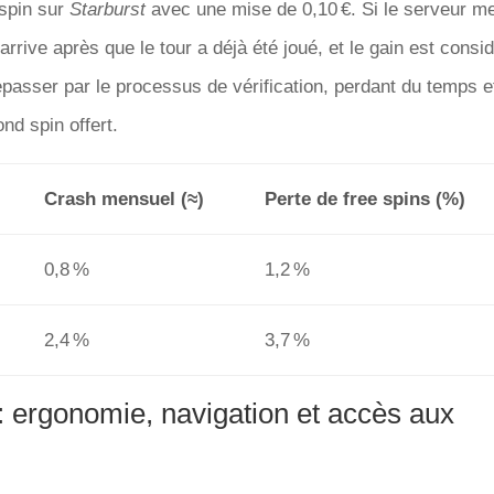
 spin sur
Starburst
avec une mise de 0,10 €. Si le serveur m
arrive après que le tour a déjà été joué, et le gain est consi
epasser par le processus de vérification, perdant du temps e
ond spin offert.
Crash mensuel (≈)
Perte de free spins (%)
0,8 %
1,2 %
2,4 %
3,7 %
 : ergonomie, navigation et accès aux