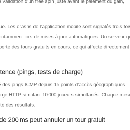
 validation d’un free spin juste avant le paiement du gain,
que. Les crashs de l’application mobile sont signalés trois foi
 notamment lors de mises à jour automatiques. Un serveur q
erte des tours gratuits en cours, ce qui affecte directement
tence (pings, tests de charge)
isé des pings ICMP depuis 15 points d’accès géographiques
harge HTTP simulant 10 000 joueurs simultanés. Chaque mes
ité des résultats.
e 200 ms peut annuler un tour gratuit