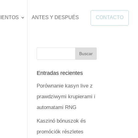
IENTOS
ANTES Y DESPUÉS
CONTACTO
Entradas recientes
Porównanie kasyn live z
prawdziwymi krupierami i
automatami RNG
Kaszinó bónuszok és
promóciók részletes