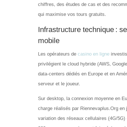
chiffres, des études de cas et des recomm
qui maximise vos tours gratuits.
Infrastructure technique : se
mobile
Les opérateurs de
casino en ligne
investi
privilégient le cloud hybride (AWS, Google 
data‑centers dédiés en Europe et en Améri
serveur et le joueur.
Sur desktop, la connexion moyenne en Eur
charge réalisés par Riennevaplus.Org en ju
variation des réseaux cellulaires (4G/5G)