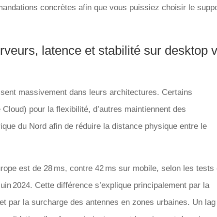
andations concrètes afin que vous puissiez choisir le supp
rveurs, latence et stabilité sur desktop 
ssent massivement dans leurs architectures. Certains
Cloud) pour la flexibilité, d’autres maintiennent des
que du Nord afin de réduire la distance physique entre le
ope est de 28 ms, contre 42 ms sur mobile, selon les tests
in 2024. Cette différence s’explique principalement par la
 et par la surcharge des antennes en zones urbaines. Un lag