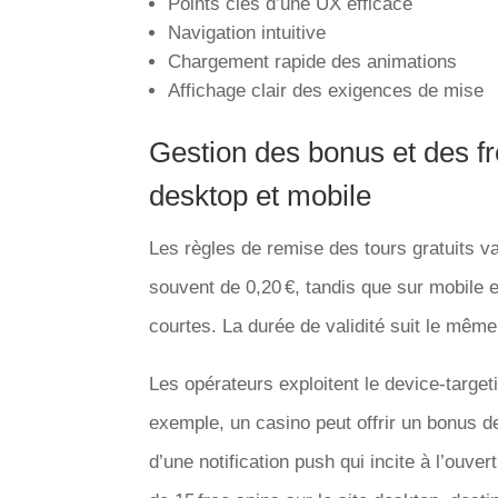
Points clés d’une UX efficace
Navigation intuitive
Chargement rapide des animations
Affichage clair des exigences de mise
Gestion des bonus et des fre
desktop et mobile
Les règles de remise des tours gratuits v
souvent de 0,20 €, tandis que sur mobile e
courtes. La durée de validité suit le mêm
Les opérateurs exploitent le device‑target
exemple, un casino peut offrir un bonus d
d’une notification push qui incite à l’ou