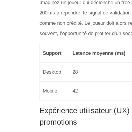
Imaginez un joueur qui déclenche un free
200 ms à répondre, le signal de validation 
comme non crédité. Le joueur doit alors r
souvent, l’opportunité de profiter d’un sec
Support
Latence moyenne (ms)
Desktop
28
Mobile
42
Expérience utilisateur (UX)
promotions