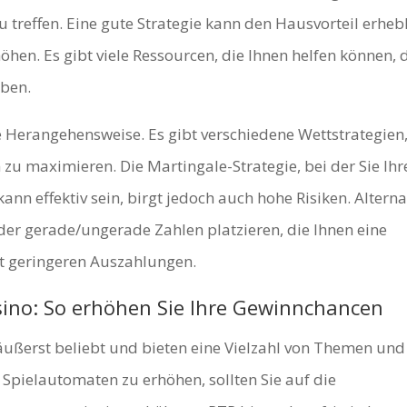
u treffen. Eine gute Strategie kann den Hausvorteil erheb
en. Es gibt viele Ressourcen, die Ihnen helfen können, 
üben.
e Herangehensweise. Es gibt verschiedene Wettstrategien
zu maximieren. Die Martingale-Strategie, bei der Sie Ihr
kann effektiv sein, birgt jedoch auch hohe Risiken. Alterna
der gerade/ungerade Zahlen platzieren, die Ihnen eine
t geringeren Auszahlungen.
ino: So erhöhen Sie Ihre Gewinnchancen
ußerst beliebt und bieten eine Vielzahl von Themen und
pielautomaten zu erhöhen, sollten Sie auf die