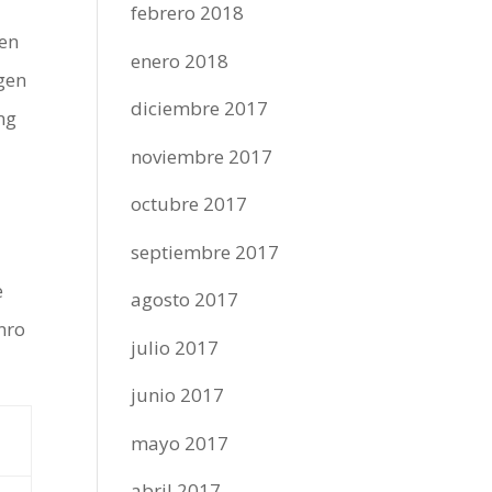
febrero 2018
nen
enero 2018
ngen
diciembre 2017
ng
noviembre 2017
octubre 2017
septiembre 2017
e
agosto 2017
nro
julio 2017
junio 2017
mayo 2017
abril 2017