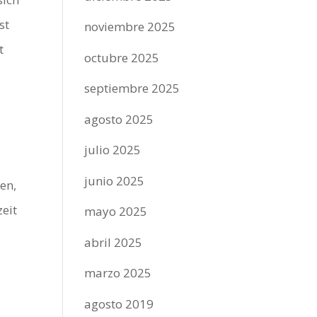
st
noviembre 2025
t
octubre 2025
septiembre 2025
agosto 2025
julio 2025
junio 2025
en,
zeit
mayo 2025
abril 2025
marzo 2025
agosto 2019