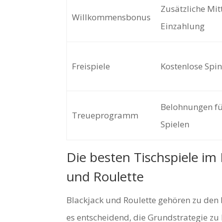
Zusätzliche Mitt
Willkommensbonus
Einzahlung
Freispiele
Kostenlose Spi
Belohnungen fü
Treueprogramm
Spielen
Die besten Tischspiele im
und Roulette
Blackjack und Roulette gehören zu den b
es entscheidend, die Grundstrategie zu 