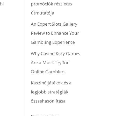
promóciók részletes
hl
útmutatója
An Expert Slots Gallery
Review to Enhance Your
Gambling Experience
Why Casino Kitty Games
Are a Must-Try for
Online Gamblers
Kaszinó játékok és a
legjobb stratégiák
összehasonlítása