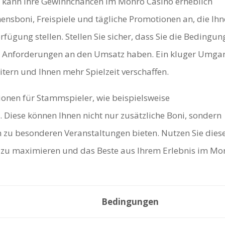
 kann Ihre Gewinnchancen im Monro Casino erheblich
ensboni, Freispiele und tägliche Promotionen an, die Ih
erfügung stellen. Stellen Sie sicher, dass Sie die Bedingu
 oft Anforderungen an den Umsatz haben. Ein kluger Umga
itern und Ihnen mehr Spielzeit verschaffen.
tionen für Stammspieler, wie beispielsweise
iese können Ihnen nicht nur zusätzliche Boni, sondern
n zu besonderen Veranstaltungen bieten. Nutzen Sie dies
 zu maximieren und das Beste aus Ihrem Erlebnis im Mo
Bedingungen