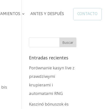
TAMIENTOS
ANTES Y DESPUÉS
CONTACTO
Entradas recientes
Porównanie kasyn live z
prawdziwymi
krupierami i
 bis
automatami RNG
Kaszinó bónuszok és