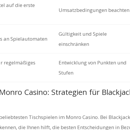
el auf die erste
Umsatzbedingungen beachten
Gültigkeit und Spiele
ns an Spielautomaten
einschränken
r regelmäßiges
Entwicklung von Punkten und
Stufen
 Monro Casino: Strategien für Blackjac
eliebtesten Tischspielen im Monro Casino. Bei Blackjack
kennen, die Ihnen hilft, die besten Entscheidungen in Be