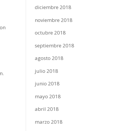
diciembre 2018
noviembre 2018
ion
octubre 2018
septiembre 2018
agosto 2018
julio 2018
n.
junio 2018
mayo 2018
abril 2018
marzo 2018