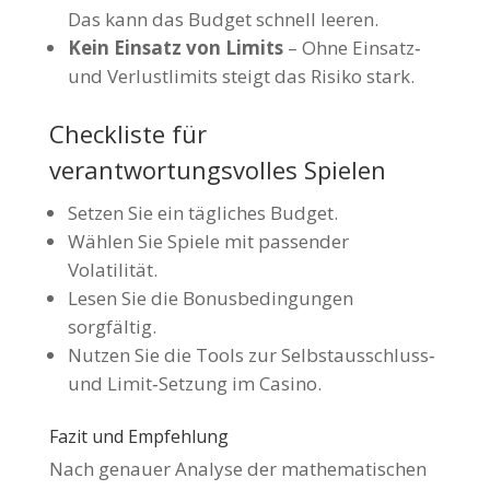
Das kann das Budget schnell leeren.
Kein Einsatz von Limits
– Ohne Einsatz‑
und Verlustlimits steigt das Risiko stark.
Checkliste für
verantwortungsvolles Spielen
Setzen Sie ein tägliches Budget.
Wählen Sie Spiele mit passender
Volatilität.
Lesen Sie die Bonusbedingungen
sorgfältig.
Nutzen Sie die Tools zur Selbstausschluss‑
und Limit‑Setzung im Casino.
Fazit und Empfehlung
Nach genauer Analyse der mathematischen