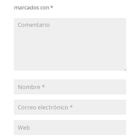
marcados con
*