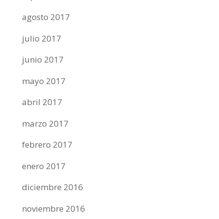
agosto 2017
julio 2017
junio 2017
mayo 2017
abril 2017
marzo 2017
febrero 2017
enero 2017
diciembre 2016
noviembre 2016