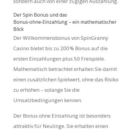
sondern auch von einer zügigen Auszahlung.
Der Spin Bonus und das
Bonus‑ohne‑Einzahlung – ein mathematischer
Blick
Der Willkommensbonus von SpinGranny
Casino bietet bis zu 200 % Bonus auf die
ersten Einzahlungen plus 50 Freispiele.
Mathematisch betrachtet erhalten Sie damit
einen zusätzlichen Spielwert, ohne das Risiko
zu erhöhen – solange Sie die
Umsatzbedingungen kennen.
Der Bonus ohne Einzahlung ist besonders
attraktiv für Neulinge. Sie erhalten einen