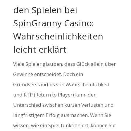
den Spielen bei
SpinGranny Casino:
Wahrscheinlichkeiten
leicht erklärt
Viele Spieler glauben, dass Glück allein über
Gewinne entscheidet. Doch ein
Grundverständnis von Wahrscheinlichkeit
und RTP (Return to Player) kann den
Unterschied zwischen kurzen Verlusten und
langfristigem Erfolg ausmachen. Wenn Sie
wissen, wie ein Spiel funktioniert, können Sie