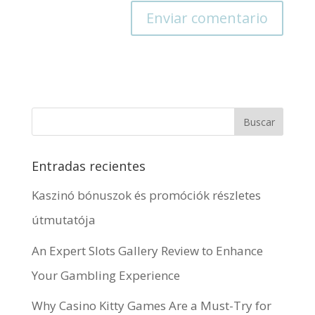
Entradas recientes
Kaszinó bónuszok és promóciók részletes
útmutatója
An Expert Slots Gallery Review to Enhance
Your Gambling Experience
Why Casino Kitty Games Are a Must-Try for