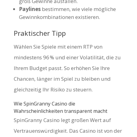
groß Gewinne ausfallen.
Paylines
bestimmen, wie viele mögliche
Gewinnkombinationen existieren.
Praktischer Tipp
Wählen Sie Spiele mit einem RTP von
mindestens 96 % und einer Volatilität, die zu
Ihrem Budget passt. So erhöhen Sie Ihre
Chancen, länger im Spiel zu bleiben und
gleichzeitig Ihr Risiko zu steuern.
Wie SpinGranny Casino die
Wahrscheinlichkeiten transparent macht
SpinGranny Casino legt großen Wert auf
Vertrauenswürdigkeit. Das Casino ist von der