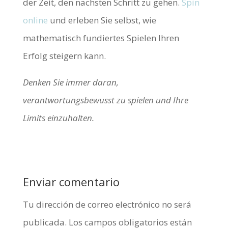
der Zeit, den nächsten Schritt zu gehen.
Spin
online
und erleben Sie selbst, wie
mathematisch fundiertes Spielen Ihren
Erfolg steigern kann.
Denken Sie immer daran,
verantwortungsbewusst zu spielen und Ihre
Limits einzuhalten.
Enviar comentario
Tu dirección de correo electrónico no será
publicada.
Los campos obligatorios están