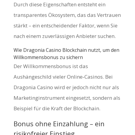
Durch diese Eigenschaften entsteht ein
transparentes Ökosystem, das das Vertrauen
stärkt – ein entscheidender Faktor, wenn Sie
nach einem zuverlässigen Anbieter suchen.
Wie Dragonia Casino Blockchain nutzt, um den
Willkommensbonus zu sichern
Der Willkommensbonus ist das
Aushängeschild vieler Online‑Casinos. Bei
Dragonia Casino wird er jedoch nicht nur als
Marketinginstrument eingesetzt, sondern als
Beispiel für die Kraft der Blockchain.
Bonus ohne Einzahlung – ein
risikofreier Einstieg