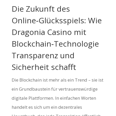
Die Zukunft des
Online‑Glücksspiels: Wie
Dragonia Casino mit
Blockchain‑Technologie
Transparenz und
Sicherheit schafft
Die Blockchain ist mehr als ein Trend – sie ist
ein Grundbaustein für vertrauenswürdige
digitale Plattformen. In einfachen Worten
handelt es sich um ein dezentrales