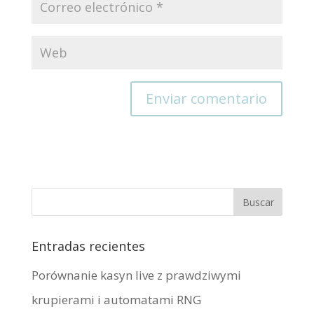
Entradas recientes
Porównanie kasyn live z prawdziwymi
krupierami i automatami RNG