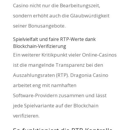
Casino nicht nur die Bearbeitungszeit,
sondern erhöht auch die Glaubwürdigkeit
seiner Bonusangebote.
Spielvielfalt und faire RTP‑Werte dank
Blockchain‑Verifizierung
Ein weiterer Kritikpunkt vieler Online‑Casinos
ist die mangelnde Transparenz bei den
Auszahlungsraten (RTP). Dragonia Casino
arbeitet eng mit namhaften
Software‑Providern zusammen und lässt
jede Spielvariante auf der Blockchain
verifizieren.