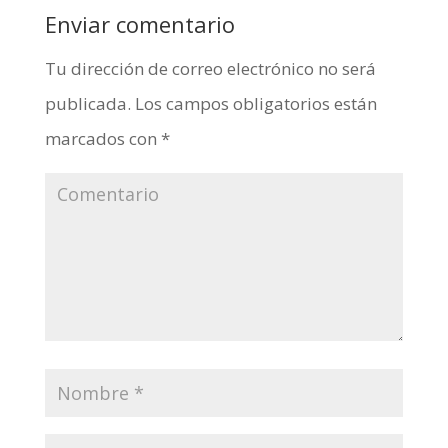
Enviar comentario
Tu dirección de correo electrónico no será
publicada.
Los campos obligatorios están
marcados con
*