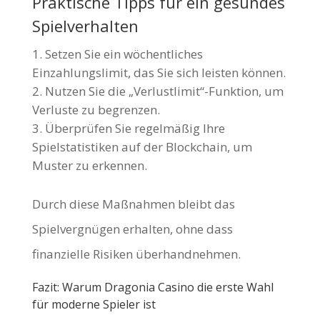
Praktische Tipps für ein gesundes
Spielverhalten
Setzen Sie ein wöchentliches
Einzahlungslimit, das Sie sich leisten können.
Nutzen Sie die „Verlustlimit“-Funktion, um
Verluste zu begrenzen.
Überprüfen Sie regelmäßig Ihre
Spielstatistiken auf der Blockchain, um
Muster zu erkennen.
Durch diese Maßnahmen bleibt das
Spielvergnügen erhalten, ohne dass
finanzielle Risiken überhandnehmen.
Fazit: Warum Dragonia Casino die erste Wahl
für moderne Spieler ist