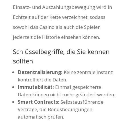
Einsatz‑ und Auszahlungsbewegung wird in
Echtzeit auf der Kette verzeichnet, sodass
sowohl das Casino als auch die Spieler
jederzeit die Historie einsehen können.
Schlüsselbegriffe, die Sie kennen
sollten
Dezentralisierung:
Keine zentrale Instanz
kontrolliert die Daten.
Immutabilität:
Einmal gespeicherte
Daten können nicht mehr geändert werden.
Smart Contracts:
Selbstausführende
Verträge, die Bonusbedingungen
automatisch prüfen.