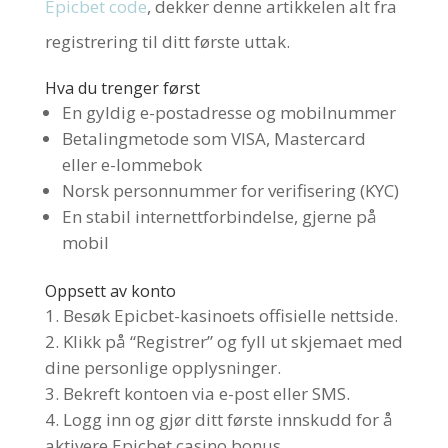
Epicbet code
, dekker denne artikkelen alt fra
registrering til ditt første uttak.
Hva du trenger først
En gyldig e-postadresse og mobilnummer
Betalingmetode som VISA, Mastercard
eller e-lommebok
Norsk personnummer for verifisering (KYC)
En stabil internettforbindelse, gjerne på
mobil
Oppsett av konto
Besøk Epicbet-kasinoets offisielle nettside.
Klikk på “Registrer” og fyll ut skjemaet med
dine personlige opplysninger.
Bekreft kontoen via e-post eller SMS.
Logg inn og gjør ditt første innskudd for å
aktivere Epicbet casino bonus.