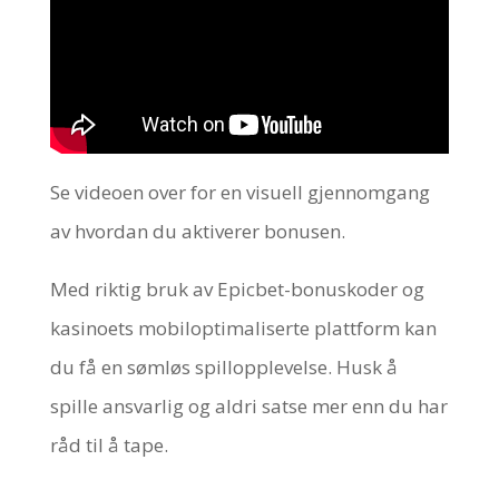
Se videoen over for en visuell gjennomgang
av hvordan du aktiverer bonusen.
Med riktig bruk av Epicbet-bonuskoder og
kasinoets mobiloptimaliserte plattform kan
du få en sømløs spillopplevelse. Husk å
spille ansvarlig og aldri satse mer enn du har
råd til å tape.