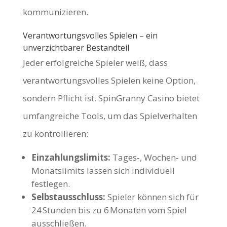
kommunizieren.
Verantwortungsvolles Spielen – ein
unverzichtbarer Bestandteil
Jeder erfolgreiche Spieler weiß, dass
verantwortungsvolles Spielen keine Option,
sondern Pflicht ist. SpinGranny Casino bietet
umfangreiche Tools, um das Spielverhalten
zu kontrollieren:
Einzahlungslimits:
Tages‑, Wochen‑ und
Monatslimits lassen sich individuell
festlegen.
Selbstausschluss:
Spieler können sich für
24 Stunden bis zu 6 Monaten vom Spiel
ausschließen.