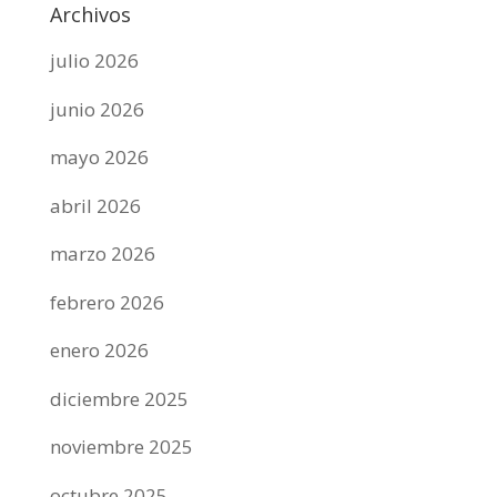
Archivos
julio 2026
junio 2026
mayo 2026
abril 2026
marzo 2026
febrero 2026
enero 2026
diciembre 2025
noviembre 2025
octubre 2025