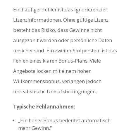
Ein häufiger Fehler ist das Ignorieren der
Lizenzinformationen. Ohne gültige Lizenz
besteht das Risiko, dass Gewinne nicht
ausgezahlt werden oder persönliche Daten
unsicher sind. Ein zweiter Stolperstein ist das
Fehlen eines klaren Bonus‑Plans. Viele
Angebote locken mit einem hohen
Willkommensbonus, verlangen jedoch
unrealistische Umsatzbedingungen.
Typische Fehlannahmen:
„Ein hoher Bonus bedeutet automatisch
mehr Gewinn.“