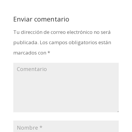
Enviar comentario
Tu dirección de correo electrónico no será
publicada.
Los campos obligatorios están
marcados con
*