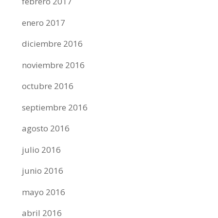
febrero 2017
enero 2017
diciembre 2016
noviembre 2016
octubre 2016
septiembre 2016
agosto 2016
julio 2016
junio 2016
mayo 2016
abril 2016