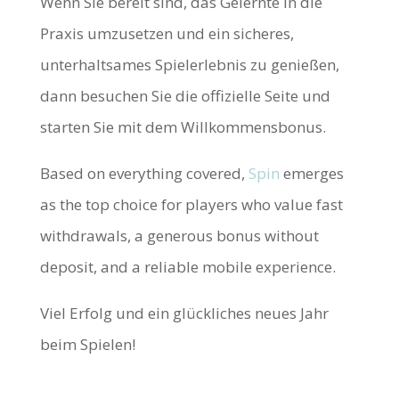
Wenn Sie bereit sind, das Gelernte in die
Praxis umzusetzen und ein sicheres,
unterhaltsames Spielerlebnis zu genießen,
dann besuchen Sie die offizielle Seite und
starten Sie mit dem Willkommensbonus.
Based on everything covered,
Spin
emerges
as the top choice for players who value fast
withdrawals, a generous bonus without
deposit, and a reliable mobile experience.
Viel Erfolg und ein glückliches neues Jahr
beim Spielen!