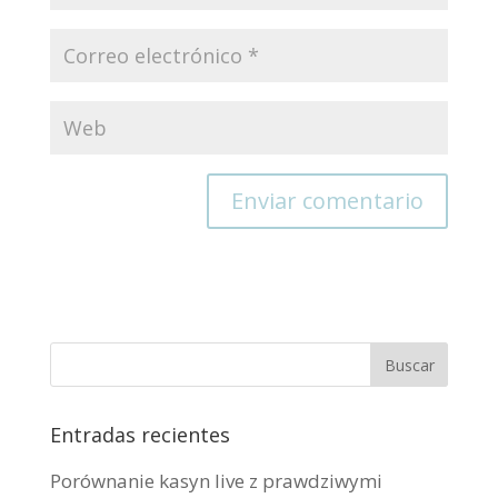
Entradas recientes
Porównanie kasyn live z prawdziwymi