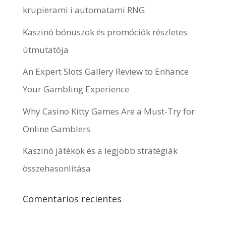
krupierami i automatami RNG
Kaszinó bónuszok és promóciók részletes
útmutatója
An Expert Slots Gallery Review to Enhance
Your Gambling Experience
Why Casino Kitty Games Are a Must-Try for
Online Gamblers
Kaszinó játékok és a legjobb stratégiák
összehasonlítása
Comentarios recientes