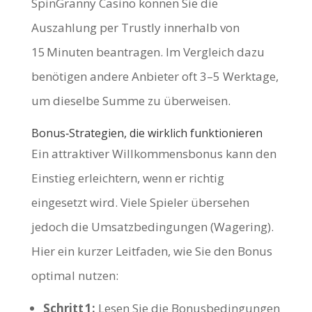
SpinGranny Casino können Sie die
Auszahlung per Trustly innerhalb von
15 Minuten beantragen. Im Vergleich dazu
benötigen andere Anbieter oft 3–5 Werktage,
um dieselbe Summe zu überweisen.
Bonus‑Strategien, die wirklich funktionieren
Ein attraktiver Willkommensbonus kann den
Einstieg erleichtern, wenn er richtig
eingesetzt wird. Viele Spieler übersehen
jedoch die Umsatzbedingungen (Wagering).
Hier ein kurzer Leitfaden, wie Sie den Bonus
optimal nutzen:
Schritt 1:
Lesen Sie die Bonusbedingungen