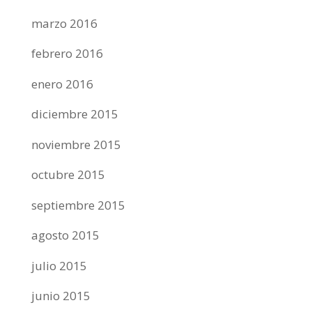
marzo 2016
febrero 2016
enero 2016
diciembre 2015
noviembre 2015
octubre 2015
septiembre 2015
agosto 2015
julio 2015
junio 2015