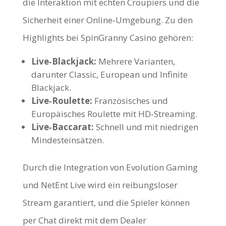
die Interaktion mit echten Croupiers und die
Sicherheit einer Online‑Umgebung. Zu den
Highlights bei SpinGranny Casino gehören:
Live‑Blackjack:
Mehrere Varianten,
darunter Classic, European und Infinite
Blackjack.
Live‑Roulette:
Französisches und
Europäisches Roulette mit HD‑Streaming.
Live‑Baccarat:
Schnell und mit niedrigen
Mindesteinsätzen.
Durch die Integration von Evolution Gaming
und NetEnt Live wird ein reibungsloser
Stream garantiert, und die Spieler können
per Chat direkt mit dem Dealer