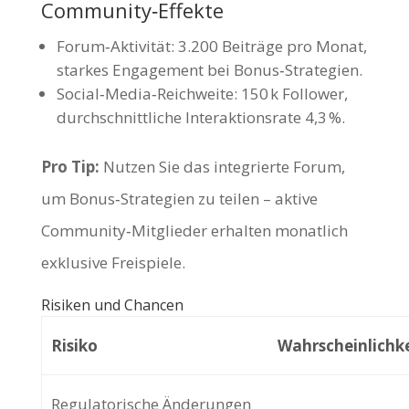
Community‑Effekte
Forum‑Aktivität: 3.200 Beiträge pro Monat,
starkes Engagement bei Bonus‑Strategien.
Social‑Media‑Reichweite: 150 k Follower,
durchschnittliche Interaktionsrate 4,3 %.
Pro Tip:
Nutzen Sie das integrierte Forum,
um Bonus‑Strategien zu teilen – aktive
Community‑Mitglieder erhalten monatlich
exklusive Freispiele.
Risiken und Chancen
Risiko
Wahrscheinlichke
Regulatorische Änderungen