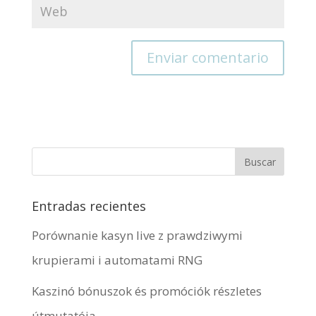
Entradas recientes
Porównanie kasyn live z prawdziwymi
krupierami i automatami RNG
Kaszinó bónuszok és promóciók részletes
útmutatója