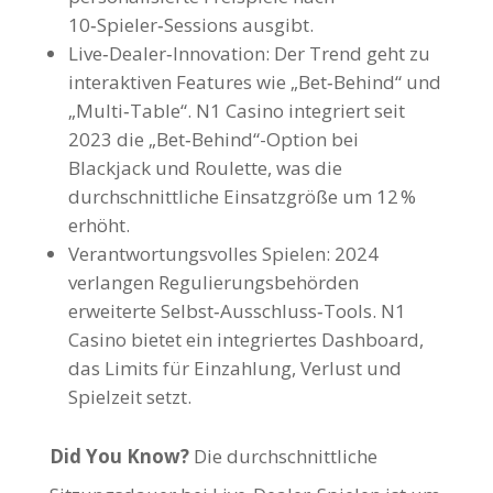
10‑Spieler‑Sessions ausgibt.
Live‑Dealer‑Innovation: Der Trend geht zu
interaktiven Features wie „Bet‑Behind“ und
„Multi‑Table“. N1 Casino integriert seit
2023 die „Bet‑Behind“-Option bei
Blackjack und Roulette, was die
durchschnittliche Einsatzgröße um 12 %
erhöht.
Verantwortungsvolles Spielen: 2024
verlangen Regulierungsbehörden
erweiterte Selbst‑Ausschluss‑Tools. N1
Casino bietet ein integriertes Dashboard,
das Limits für Einzahlung, Verlust und
Spielzeit setzt.
Did You Know?
Die durchschnittliche