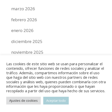
marzo 2026
febrero 2026
enero 2026
diciembre 2025
noviembre 2025
octubre 2025
Las cookies de este sitio web se usan para personalizar el
contenido, ofrecer funciones de redes sociales y analizar el
tráfico. Además, compartimos información sobre el uso
septiembre 2025
que haga del sitio web con nuestros partners de redes
sociales y análisis web, quienes pueden combinarla con otra
agosto 2025
información que les haya proporcionado o que hayan
recopilado a partir del uso que haya hecho de sus servicios.
julio 2025
Ajustes de cookies
Aceptar todo
junio 2025