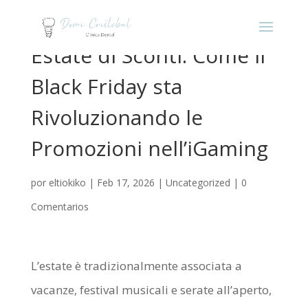
Estate di Sconti: Come il
Black Friday sta
Rivoluzionando le
Promozioni nell’iGaming
por
eltiokiko
|
Feb 17, 2026
|
Uncategorized
|
0
Comentarios
L’estate è tradizionalmente associata a
vacanze, festival musicali e serate all’aperto,