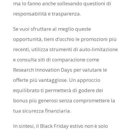
ma lo fanno anche sollevando questioni di
responsabilità e trasparenza.
Se vuoi sfruttare al meglio queste
opportunità, tieni d’occhio le promozioni più
recenti, utilizza strumenti di auto‑limitazione
e consulta siti di comparazione come
Research Innovation Days per valutare le
offerte più vantaggiose. Un approccio
equilibrato ti permetterà di godere dei
bonus più generosi senza compromettere la
tua sicurezza finanziaria.
In sintesi, il Black Friday estivo non è solo