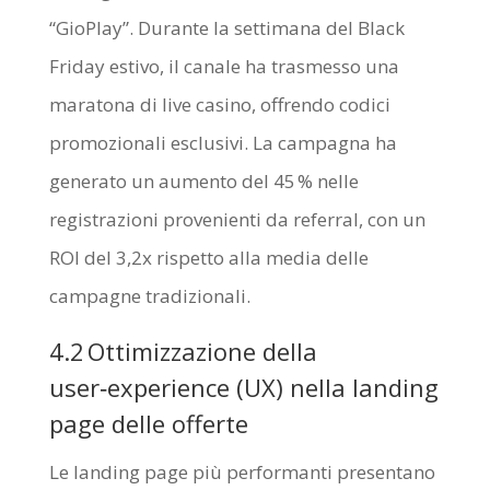
“GioPlay”. Durante la settimana del Black
Friday estivo, il canale ha trasmesso una
maratona di live casino, offrendo codici
promozionali esclusivi. La campagna ha
generato un aumento del 45 % nelle
registrazioni provenienti da referral, con un
ROI del 3,2x rispetto alla media delle
campagne tradizionali.
4.2 Ottimizzazione della
user‑experience (UX) nella landing
page delle offerte
Le landing page più performanti presentano