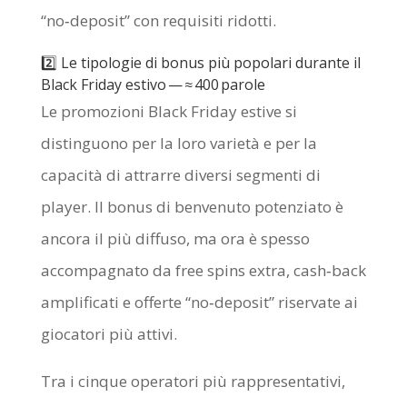
“no‑deposit” con requisiti ridotti.
2️⃣ Le tipologie di bonus più popolari durante il
Black Friday estivo — ≈ 400 parole
Le promozioni Black Friday estive si
distinguono per la loro varietà e per la
capacità di attrarre diversi segmenti di
player. Il bonus di benvenuto potenziato è
ancora il più diffuso, ma ora è spesso
accompagnato da free spins extra, cash‑back
amplificati e offerte “no‑deposit” riservate ai
giocatori più attivi.
Tra i cinque operatori più rappresentativi,