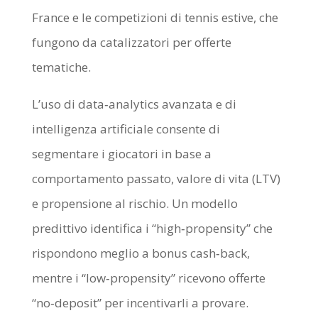
France e le competizioni di tennis estive, che
fungono da catalizzatori per offerte
tematiche.
L’uso di data‑analytics avanzata e di
intelligenza artificiale consente di
segmentare i giocatori in base a
comportamento passato, valore di vita (LTV)
e propensione al rischio. Un modello
predittivo identifica i “high‑propensity” che
rispondono meglio a bonus cash‑back,
mentre i “low‑propensity” ricevono offerte
“no‑deposit” per incentivarli a provare.