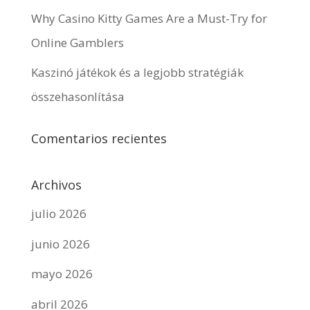
Why Casino Kitty Games Are a Must-Try for
Online Gamblers
Kaszinó játékok és a legjobb stratégiák
összehasonlítása
Comentarios recientes
Archivos
julio 2026
junio 2026
mayo 2026
abril 2026