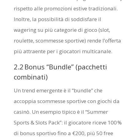
rispetto alle promozioni estive tradizionali.
Inoltre, la possibilità di soddisfare il
wagering su più categorie di gioco (slot,
roulette, scommesse sportive) rende l’offerta
più attraente per i giocatori multicanale.
2.2 Bonus “Bundle” (pacchetti
combinati)
Un trend emergente è il “bundle” che
accoppia scommesse sportive con giochi da
casinò. Un esempio tipico è il “Summer
Sports & Slots Pack”: il giocatore riceve 100 %
di bonus sportivo fino a €200, più 50 free