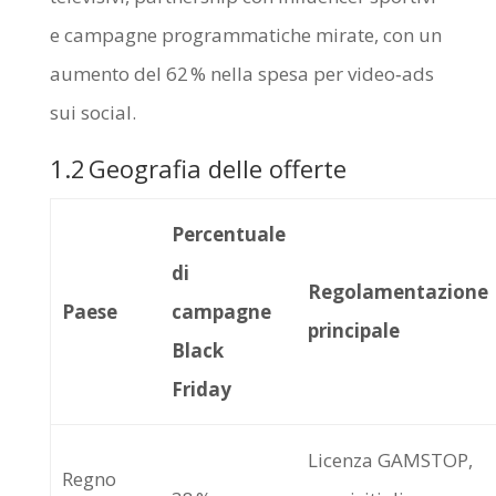
e campagne programmatiche mirate, con un
aumento del 62 % nella spesa per video‑ads
sui social.
1.2 Geografia delle offerte
Percentuale
di
Regolamentazione
Paese
campagne
principale
Black
Friday
Licenza GAMSTOP,
Regno