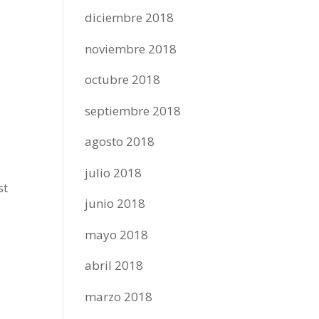
diciembre 2018
noviembre 2018
octubre 2018
septiembre 2018
agosto 2018
julio 2018
st
junio 2018
mayo 2018
abril 2018
marzo 2018