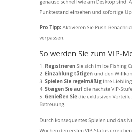
genauso schnell wie am Desktop sind.
Punktestand einsehen und sofortige Up
Pro Tipp:
Aktivieren Sie Push‑Benachri
verpassen.
So werden Sie zum VIP‑Mem
Registrieren
Sie sich im Ice Fishing 
Einzahlung tätigen
und den Willkom
Spielen Sie regelmäßig
Ihre Lieblin
Steigen Sie auf
die nächste VIP‑Stufe
Genießen Sie
die exklusiven Vorteile
Betreuung.
Durch konsequentes Spielen und das Nu
Wochen den ersten VIP‑Status erreichen