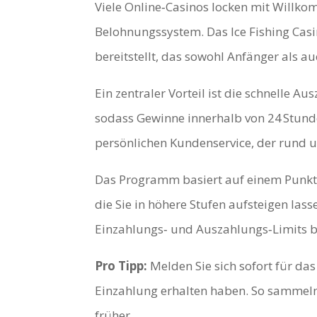
Viele Online‑Casinos locken mit Willko
Belohnungssystem. Das Ice Fishing Casi
bereitstellt, das sowohl Anfänger als au
Ein zentraler Vorteil ist die schnelle A
sodass Gewinne innerhalb von 24 Stunden
persönlichen Kundenservice, der rund um
Das Programm basiert auf einem Punktes
die Sie in höhere Stufen aufsteigen lasse
Einzahlungs‑ und Auszahlungs‑Limits bi
Pro Tipp:
Melden Sie sich sofort für da
Einzahlung erhalten haben. So sammeln 
früher.