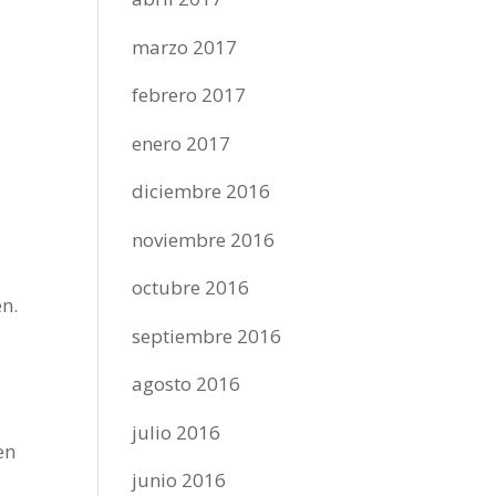
marzo 2017
febrero 2017
enero 2017
diciembre 2016
noviembre 2016
octubre 2016
en.
septiembre 2016
agosto 2016
julio 2016
en
junio 2016