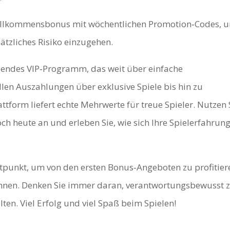
illkommensbonus mit wöchentlichen Promotion‑Codes, 
ätzliches Risiko einzugehen.
ssendes VIP‑Programm, das weit über einfache
en Auszahlungen über exklusive Spiele bis hin zu
tform liefert echte Mehrwerte für treue Spieler. Nutzen 
ch heute an und erleben Sie, wie sich Ihre Spielerfahrun
artpunkt, um von den ersten Bonus‑Angeboten zu profitier
nen. Denken Sie immer daran, verantwortungsbewusst 
lten. Viel Erfolg und viel Spaß beim Spielen!