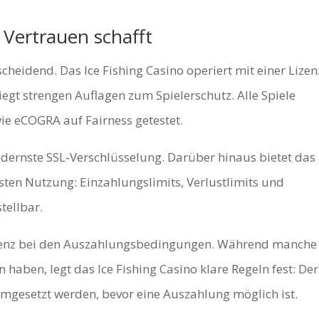
 Vertrauen schafft
cheidend. Das Ice Fishing Casino operiert mit einer Lizen
egt strengen Auflagen zum Spielerschutz. Alle Spiele
e eCOGRA auf Fairness getestet.
odernste SSL‑Verschlüsselung. Darüber hinaus bietet das
ten Nutzung: Einzahlungslimits, Verlustlimits und
tellbar.
parenz bei den Auszahlungsbedingungen. Während manche
aben, legt das Ice Fishing Casino klare Regeln fest: Der
esetzt werden, bevor eine Auszahlung möglich ist.