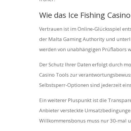
Wie das Ice Fishing Casino
Vertrauen ist im Online‑Glücksspiel ents
der Malta Gaming Authority und unterli
werden von unabhängigen Prüflabors wi
Der Schutz Ihrer Daten erfolgt durch m
Casino Tools zur verantwortungsbewuss
Selbstsperr‑Optionen sind jederzeit eins
Ein weiterer Pluspunkt ist die Trans
Anbieter versteckte Umsatzbedingungen h
Willkommensbonus muss nur 30‑mal umg