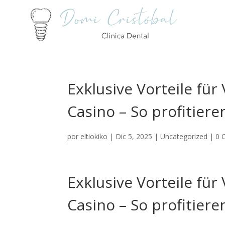
Exklusive Vorteile für
Casino – So profitie
por
eltiokiko
|
Dic 5, 2025
|
Uncategorized
|
0 
Exklusive Vorteile für
Casino – So profitie