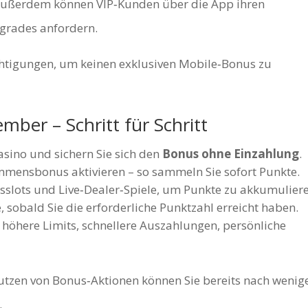
 Außerdem können VIP‑Kunden über die App ihren
grades anfordern.
chtigungen, um keinen exklusiven Mobile‑Bonus zu
ber – Schritt für Schritt
Casino und sichern Sie sich den
Bonus ohne Einzahlung
.
mensbonus aktivieren – so sammeln Sie sofort Punkte.
gsslots und Live‑Dealer‑Spiele, um Punkte zu akkumulier
, sobald Sie die erforderliche Punktzahl erreicht haben.
: höhere Limits, schnellere Auszahlungen, persönliche
tzen von Bonus‑Aktionen können Sie bereits nach wenig
.