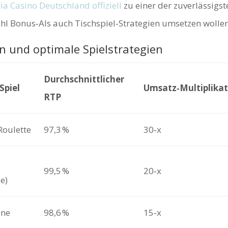
a Casino Deutschland offiziell
zu einer der zuverlässigst
ohl Bonus‑Als auch Tischspiel‑Strategien umsetzen wollen
n und optimale Spielstrategien
Durchschnittlicher
Spiel
Umsatz‑Multiplikat
RTP
Roulette
97,3 %
30‑x
99,5 %
20‑x
e)
ine
98,6 %
15‑x