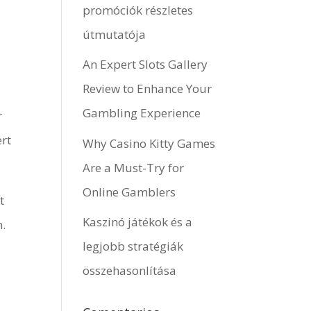
promóciók részletes
útmutatója
An Expert Slots Gallery
Review to Enhance Your
Gambling Experience
r
ert
Why Casino Kitty Games
Are a Must-Try for
Online Gamblers
t
Kaszinó játékok és a
n.
legjobb stratégiák
összehasonlítása