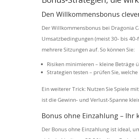
Den Willkommensbonus clever
Der Willkommensbonus bei Dragonia Ca
Umsatzbedingungen (meist 30‑ bis 40‑fach
mehrere Sitzungen auf. So können Sie:
Risiken minimieren – kleine Beträge ü
Strategien testen – prüfen Sie, welche
Ein weiterer Trick: Nutzen Sie Spiele mi
ist die Gewinn‑ und Verlust‑Spanne kle
Bonus ohne Einzahlung – Ihr 
Der Bonus ohne Einzahlung ist ideal, um