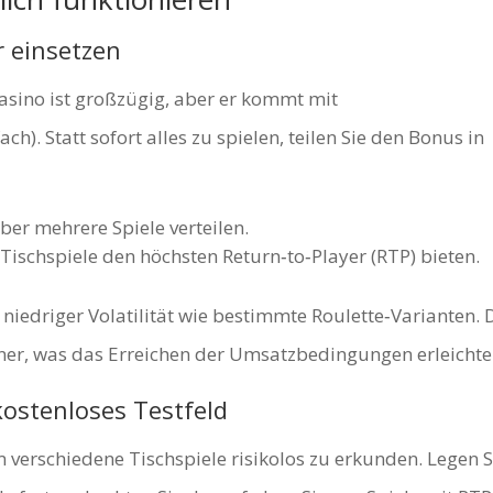
 einsetzen
sino ist großzügig, aber er kommt mit
). Statt sofort alles zu spielen, teilen Sie den Bonus in
ber mehrere Spiele verteilen.
 Tischspiele den höchsten Return‑to‑Player (RTP) bieten.
t niedriger Volatilität wie bestimmte Roulette‑Varianten. 
iner, was das Erreichen der Umsatzbedingungen erleichte
kostenloses Testfeld
 verschiedene Tischspiele risikolos zu erkunden. Legen S