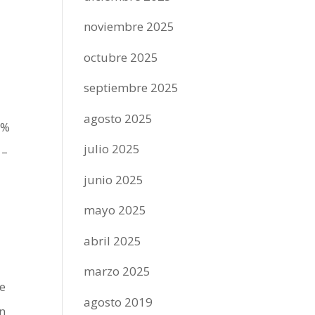
noviembre 2025
octubre 2025
septiembre 2025
agosto 2025
 %
julio 2025
 –
junio 2025
mayo 2025
abril 2025
marzo 2025
ie
agosto 2019
en