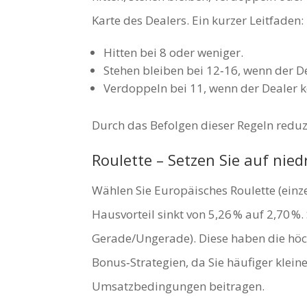
Karte des Dealers. Ein kurzer Leitfaden:
Hitten bei 8 oder weniger.
Stehen bleiben bei 12‑16, wenn der De
Verdoppeln bei 11, wenn der Dealer ke
Durch das Befolgen dieser Regeln reduzi
Roulette – Setzen Sie auf nied
Wählen Sie Europäisches Roulette (einze
Hausvorteil sinkt von 5,26 % auf 2,70 %
Gerade/Ungerade). Diese haben die höc
Bonus‑Strategien, da Sie häufiger kleine
Umsatzbedingungen beitragen.