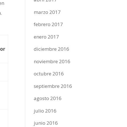
en
marzo 2017
.
febrero 2017
enero 2017
or
diciembre 2016
noviembre 2016
octubre 2016
septiembre 2016
agosto 2016
julio 2016
junio 2016