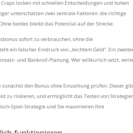
er Craps locken mit schnellen Entscheidungen und hohen
er unterschätzen zwei zentrale Faktoren: die richtige
hne beides bleibt das Potenzial auf der Strecke.
nsbonus sofort zu verbrauchen, ohne die
ht ein falscher Eindruck von „leichtem Geld“. Ein zweite
insatz‑ und Bankroll‑Planung. Wer willkürlich setzt, verli
e zunächst den Bonus ohne Einzahlung prüfen. Dieser gib
d zu riskieren, und ermöglicht das Testen von Strategie
isch‑Spiel‑Strategie und Sie maximieren Ihre
lich funktionieren