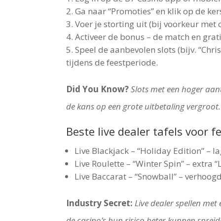
Ga naar “Promoties” en klik op de ke
Voer je storting uit (bij voorkeur met
Activeer de bonus – de match en grati
Speel de aanbevolen slots (bijv. “Chr
tijdens de feestperiode.
Did You Know?
Slots met een hoger aan
de kans op een grote uitbetaling vergroot.
Beste live dealer tafels voor f
Live Blackjack – “Holiday Edition” – l
Live Roulette – “Winter Spin” – extra
Live Baccarat – “Snowball” – verhoogd
Industry Secret:
Live dealer spellen met
de casino’s hun risico beter kunnen spreid