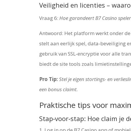
Veiligheid en licenties – waa
Vraag 6:
Hoe garandeert B7 Casino spele
Antwoord: Het platform werkt onder de 
stelt aan eerlijk spel, data‑beveiliging
gebruik van SSL‑encryptie voor alle tran
biedt de site tools zoals limietinstellin
Pro Tip:
Stel je eigen stortings- en verli
een bonus claimt.
Praktische tips voor maxi
Stap‑voor‑stap: Hoe claim je 
Log in op de B7 Casino app of mobiele