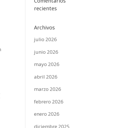
Comentarios
recientes
Archivos
julio 2026
n
junio 2026
mayo 2026
abril 2026
marzo 2026
g
febrero 2026
enero 2026
diciembre 2025