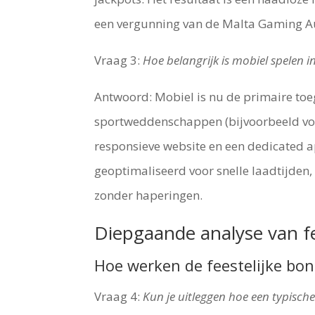
een vergunning van de Malta Gaming Au
Vraag 3:
Hoe belangrijk is mobiel spelen in
Antwoord: Mobiel is nu de primaire toeg
sportweddenschappen (bijvoorbeeld voet
responsieve website en een dedicated ap
geoptimaliseerd voor snelle laadtijden, 
zonder haperingen.
Diepgaande analyse van f
Hoe werken de feestelijke bo
Vraag 4:
Kun je uitleggen hoe een typisc