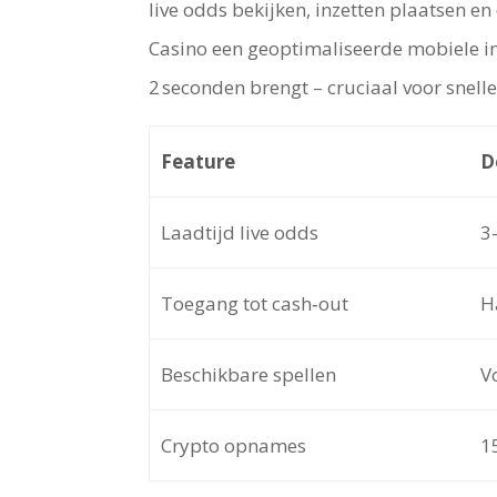
live odds bekijken, inzetten plaatsen en
Casino een geoptimaliseerde mobiele int
2 seconden brengt – cruciaal voor snelle
Feature
D
Laadtijd live odds
3
Toegang tot cash‑out
H
Beschikbare spellen
V
Crypto opnames
1