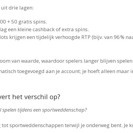
uit drie lagen:
0 + 50 gratis spins.
dag een kleine cashback of extra spins.
ots krijgen een tijdelijk verhoogde RTP (bijv. van 96 % na
room van waarde, waardoor spelers langer blijven spelen.
isch toegevoegd aan je account; je hoeft alleen maar i
ert het verschil op?
l spelen tijdens een sportweddenschap?
 tot sportweddenschappen terwijl je onderweg bent. Je k