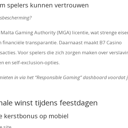
rom spelers kunnen vertrouwen
rsbescherming?
Malta Gaming Authority (MGA) licentie, wat strenge eise
 en financiële transparantie. Daarnaast maakt B7 Casino
sacties. Voor spelers die zich zorgen maken over verslavi
gen en self‑exclusion‑opties.
eslimieten in via het “Responsible Gaming” dashboard voordat 
male winst tijdens feestdagen
de kerstbonus op mobiel
 site.