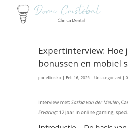
Expertinterview: Hoe j
bonussen en mobiel sp
por
eltiokiko
|
Feb 16, 2026
|
Uncategorized
|
0
Interview met:
Saskia van der Meulen
, Ca
Ervaring:
12 jaar in online gaming, spec
Introductie – De basis van 