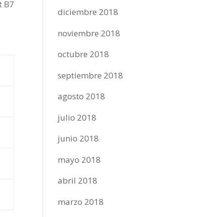
t B7
diciembre 2018
noviembre 2018
octubre 2018
septiembre 2018
agosto 2018
julio 2018
junio 2018
mayo 2018
abril 2018
marzo 2018