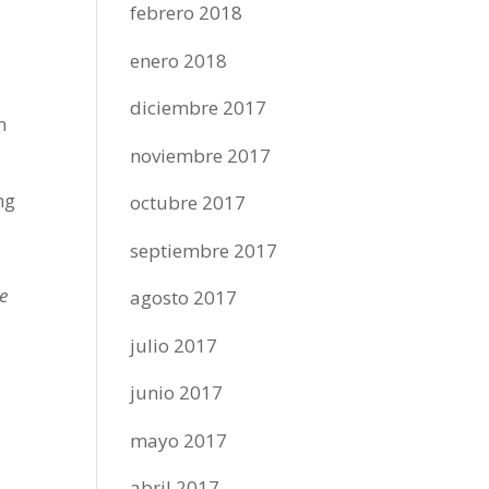
febrero 2018
enero 2018
diciembre 2017
n
noviembre 2017
ng
octubre 2017
septiembre 2017
je
agosto 2017
julio 2017
junio 2017
mayo 2017
abril 2017