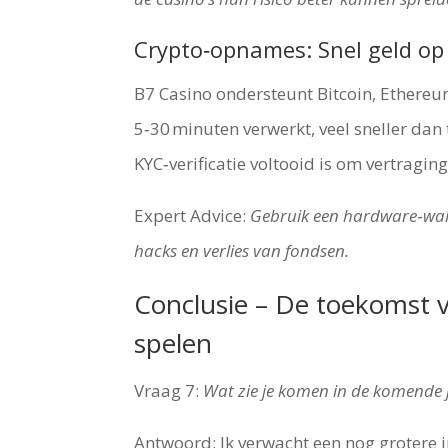
Crypto‑opnames: Snel geld op 
B7 Casino ondersteunt Bitcoin, Ethere
5‑30 minuten verwerkt, veel sneller dan
KYC‑verificatie voltooid is om vertragi
Expert Advice:
Gebruik een hardware‑walle
hacks en verlies van fondsen.
Conclusie – De toekomst v
spelen
Vraag 7:
Wat zie je komen in de komende j
Antwoord: Ik verwacht een nog grotere 