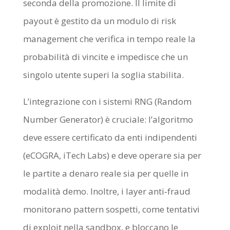
seconda della promozione. Il limite di
payout è gestito da un modulo di risk
management che verifica in tempo reale la
probabilità di vincite e impedisce che un
singolo utente superi la soglia stabilita.
L’integrazione con i sistemi RNG (Random
Number Generator) è cruciale: l’algoritmo
deve essere certificato da enti indipendenti
(eCOGRA, iTech Labs) e deve operare sia per
le partite a denaro reale sia per quelle in
modalità demo. Inoltre, i layer anti‑fraud
monitorano pattern sospetti, come tentativi
di exploit nella sandbox, e bloccano le