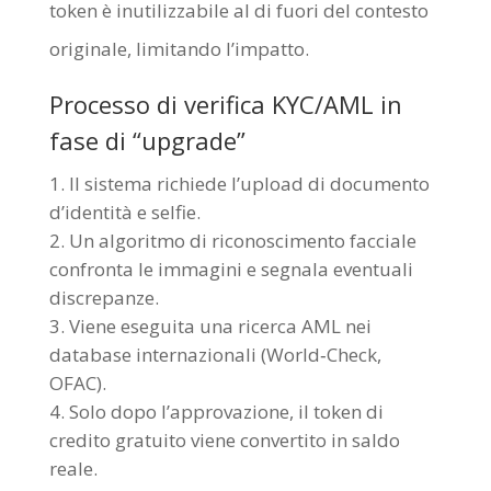
token è inutilizzabile al di fuori del contesto
originale, limitando l’impatto.
Processo di verifica KYC/AML in
fase di “upgrade”
Il sistema richiede l’upload di documento
d’identità e selfie.
Un algoritmo di riconoscimento facciale
confronta le immagini e segnala eventuali
discrepanze.
Viene eseguita una ricerca AML nei
database internazionali (World‑Check,
OFAC).
Solo dopo l’approvazione, il token di
credito gratuito viene convertito in saldo
reale.