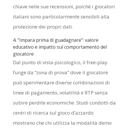
chiave nelle sue recensioni, poiché i giocatori
italiani sono particolarmente sensibili alla
protezione dei propri dati.
4. “Impara prima di guadagnare”: valore
educativo e impatto sul comportamento del
giocatore
Dal punto di vista psicologico, il free‑play
funge da “zona di prova” dove il giocatore
può sperimentare diverse combinazioni di
linee di pagamento, volatilità e RTP senza
subire perdite economiche. Studi condotti da
centri di ricerca sul gioco d’azzardo
mostrano che chi utilizza la modalità demo