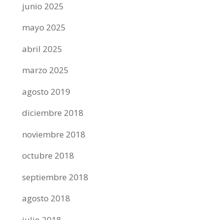
junio 2025
mayo 2025
abril 2025
marzo 2025
agosto 2019
diciembre 2018
noviembre 2018
octubre 2018
septiembre 2018
agosto 2018
julio 2018