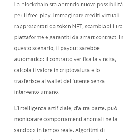
La blockchain sta aprendo nuove possibilità
per il free‑play. Immaginate crediti virtuali
rappresentati da token NFT, scambiabili tra
piattaforme e garantiti da smart contract. In
questo scenario, il payout sarebbe
automatico: il contratto verifica la vincita,
calcola il valore in criptovaluta e lo
trasferisce al wallet dell’utente senza
intervento umano.
L’intelligenza artificiale, d’altra parte, può
monitorare comportamenti anomali nella
sandbox in tempo reale. Algoritmi di