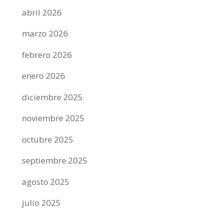
abril 2026
marzo 2026
febrero 2026
enero 2026
diciembre 2025
noviembre 2025
octubre 2025
septiembre 2025
agosto 2025
julio 2025