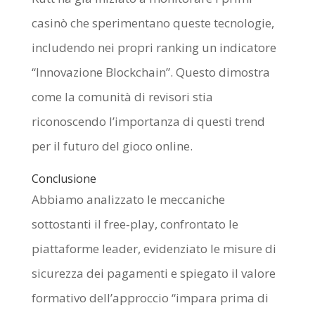
casinò che sperimentano queste tecnologie,
includendo nei propri ranking un indicatore
“Innovazione Blockchain”. Questo dimostra
come la comunità di revisori stia
riconoscendo l’importanza di questi trend
per il futuro del gioco online.
Conclusione
Abbiamo analizzato le meccaniche
sottostanti il free‑play, confrontato le
piattaforme leader, evidenziato le misure di
sicurezza dei pagamenti e spiegato il valore
formativo dell’approccio “impara prima di