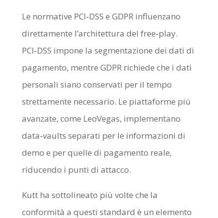
Le normative PCI‑DSS e GDPR influenzano
direttamente l’architettura del free‑play.
PCI‑DSS impone la segmentazione dei dati di
pagamento, mentre GDPR richiede che i dati
personali siano conservati per il tempo
strettamente necessario. Le piattaforme più
avanzate, come LeoVegas, implementano
data‑vaults separati per le informazioni di
demo e per quelle di pagamento reale,
riducendo i punti di attacco.
Kutt ha sottolineato più volte che la
conformità a questi standard è un elemento