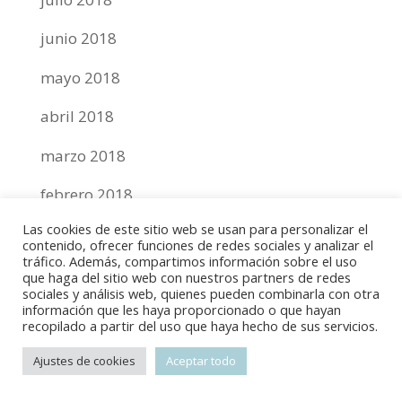
junio 2018
mayo 2018
abril 2018
marzo 2018
febrero 2018
Las cookies de este sitio web se usan para personalizar el
enero 2018
contenido, ofrecer funciones de redes sociales y analizar el
tráfico. Además, compartimos información sobre el uso
diciembre 2017
que haga del sitio web con nuestros partners de redes
sociales y análisis web, quienes pueden combinarla con otra
información que les haya proporcionado o que hayan
noviembre 2017
recopilado a partir del uso que haya hecho de sus servicios.
octubre 2017
Ajustes de cookies
Aceptar todo
septiembre 2017