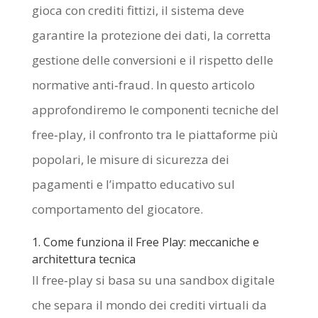
gioca con crediti fittizi, il sistema deve
garantire la protezione dei dati, la corretta
gestione delle conversioni e il rispetto delle
normative anti‑fraud. In questo articolo
approfondiremo le componenti tecniche del
free‑play, il confronto tra le piattaforme più
popolari, le misure di sicurezza dei
pagamenti e l’impatto educativo sul
comportamento del giocatore.
1. Come funziona il Free Play: meccaniche e
architettura tecnica
Il free‑play si basa su una sandbox digitale
che separa il mondo dei crediti virtuali da