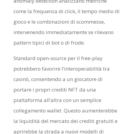
anomaly detection analizzano metriche
come la frequenza di click, il tempo medio di
gioco e le combinazioni di scommesse,
intervenendo immediatamente se rilevano
pattern tipici di bot o di frode.
Standard open‑source per il free‑play
potrebbero favorire l’interoperabilità tra
casinò, consentendo a un giocatore di
portare i propri crediti NFT da una
piattaforma all’altra con un semplice
collegamento wallet. Questo aumenterebbe
la liquidità del mercato dei crediti gratuiti e
aprirebbe la strada a nuovi modelli di