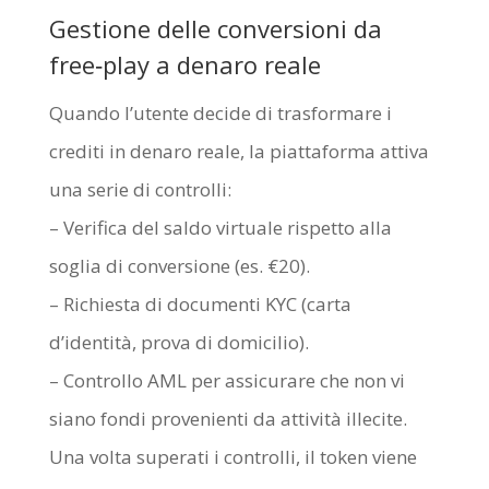
Gestione delle conversioni da
free‑play a denaro reale
Quando l’utente decide di trasformare i
crediti in denaro reale, la piattaforma attiva
una serie di controlli:
– Verifica del saldo virtuale rispetto alla
soglia di conversione (es. €20).
– Richiesta di documenti KYC (carta
d’identità, prova di domicilio).
– Controllo AML per assicurare che non vi
siano fondi provenienti da attività illecite.
Una volta superati i controlli, il token viene