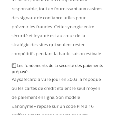
responsable, tout en fournissant aux casinos
des signaux de confiance utiles pour
prévenir les fraudes. Cette synergie entre
sécurité et loyauté est au cœur de la
stratégie des sites qui veulent rester
compétitifs pendant la haute saison estivale.
1️⃣ Les fondements de la sécurité des paiements
prépayés
Paysafecard a vu le jour en 2003, à l’époque
où les cartes de crédit étaient le seul moyen
de paiement en ligne. Son modèle
« anonyme » repose sur un code PIN à 16