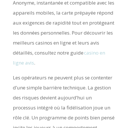
Anonyme, instantanée et compatible avec les
appareils mobiles, la carte prépayée répond
aux exigences de rapidité tout en protégeant
les données personnelles. Pour découvrir les
meilleurs casinos en ligne et leurs avis
détaillés, consultez notre guide
casino en
ligne avis
.
Les opérateurs ne peuvent plus se contenter
d’une simple barrière technique. La gestion
des risques devient aujourd’hui un
processus intégré où la fidélisation joue un
rôle clé. Un programme de points bien pensé
incite les joueurs à un comportement