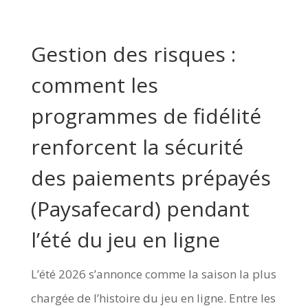
Gestion des risques :
comment les
programmes de fidélité
renforcent la sécurité
des paiements prépayés
(Paysafecard) pendant
l’été du jeu en ligne
L’été 2026 s’annonce comme la saison la plus
chargée de l’histoire du jeu en ligne. Entre les