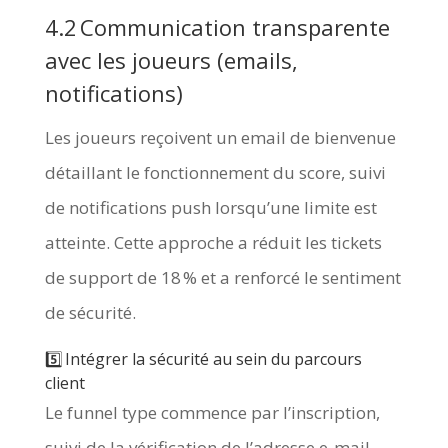
4.2 Communication transparente
avec les joueurs (emails,
notifications)
Les joueurs reçoivent un email de bienvenue
détaillant le fonctionnement du score, suivi
de notifications push lorsqu’une limite est
atteinte. Cette approche a réduit les tickets
de support de 18 % et a renforcé le sentiment
de sécurité.
5️⃣ Intégrer la sécurité au sein du parcours
client
Le funnel type commence par l’inscription,
suivi de la vérification de l’adresse e‑mail,