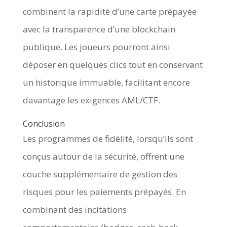
combinent la rapidité d’une carte prépayée
avec la transparence d’une blockchain
publique. Les joueurs pourront ainsi
déposer en quelques clics tout en conservant
un historique immuable, facilitant encore
davantage les exigences AML/CTF.
Conclusion
Les programmes de fidélité, lorsqu’ils sont
conçus autour de la sécurité, offrent une
couche supplémentaire de gestion des
risques pour les paiements prépayés. En
combinant des incitations