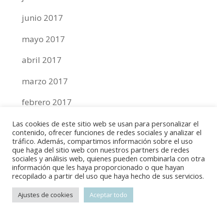
junio 2017
mayo 2017
abril 2017
marzo 2017
febrero 2017
enero 2017
Las cookies de este sitio web se usan para personalizar el
contenido, ofrecer funciones de redes sociales y analizar el
tráfico. Además, compartimos información sobre el uso
diciembre 2016
que haga del sitio web con nuestros partners de redes
sociales y análisis web, quienes pueden combinarla con otra
noviembre 2016
información que les haya proporcionado o que hayan
recopilado a partir del uso que haya hecho de sus servicios.
octubre 2016
Ajustes de cookies
Aceptar todo
septiembre 2016