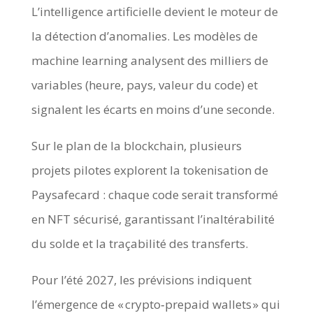
L’intelligence artificielle devient le moteur de
la détection d’anomalies. Les modèles de
machine learning analysent des milliers de
variables (heure, pays, valeur du code) et
signalent les écarts en moins d’une seconde.
Sur le plan de la blockchain, plusieurs
projets pilotes explorent la tokenisation de
Paysafecard : chaque code serait transformé
en NFT sécurisé, garantissant l’inaltérabilité
du solde et la traçabilité des transferts.
Pour l’été 2027, les prévisions indiquent
l’émergence de « crypto‑prepaid wallets » qui