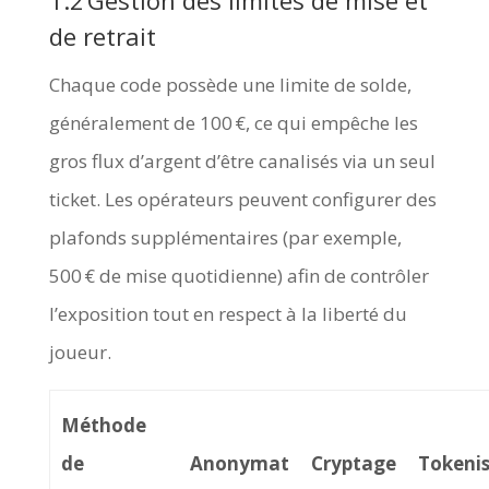
1.2 Gestion des limites de mise et
de retrait
Chaque code possède une limite de solde,
généralement de 100 €, ce qui empêche les
gros flux d’argent d’être canalisés via un seul
ticket. Les opérateurs peuvent configurer des
plafonds supplémentaires (par exemple,
500 € de mise quotidienne) afin de contrôler
l’exposition tout en respect à la liberté du
joueur.
Méthode
de
Anonymat
Cryptage
Tokeni