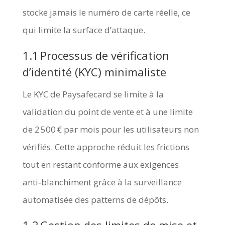
stocke jamais le numéro de carte réelle, ce
qui limite la surface d’attaque.
1.1 Processus de vérification
d’identité (KYC) minimaliste
Le KYC de Paysafecard se limite à la
validation du point de vente et à une limite
de 2 500 € par mois pour les utilisateurs non
vérifiés. Cette approche réduit les frictions
tout en restant conforme aux exigences
anti‑blanchiment grâce à la surveillance
automatisée des patterns de dépôts.