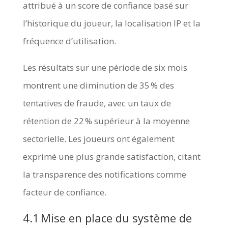
attribué à un score de confiance basé sur
l’historique du joueur, la localisation IP et la
fréquence d’utilisation.
Les résultats sur une période de six mois
montrent une diminution de 35 % des
tentatives de fraude, avec un taux de
rétention de 22 % supérieur à la moyenne
sectorielle. Les joueurs ont également
exprimé une plus grande satisfaction, citant
la transparence des notifications comme
facteur de confiance.
4.1 Mise en place du système de