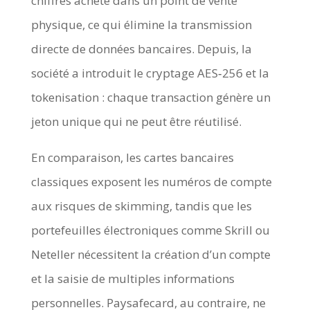
chiffres acheté dans un point de vente
physique, ce qui élimine la transmission
directe de données bancaires. Depuis, la
société a introduit le cryptage AES‑256 et la
tokenisation : chaque transaction génère un
jeton unique qui ne peut être réutilisé.
En comparaison, les cartes bancaires
classiques exposent les numéros de compte
aux risques de skimming, tandis que les
portefeuilles électroniques comme Skrill ou
Neteller nécessitent la création d’un compte
et la saisie de multiples informations
personnelles. Paysafecard, au contraire, ne