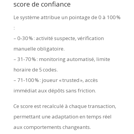
score de confiance
Le système attribue un pointage de 0 à 100 %
:
– 0‑30 % : activité suspecte, vérification
manuelle obligatoire.
– 31‑70 % : monitoring automatisé, limite
horaire de 5 codes.
– 71‑100 % : joueur « trusted », accès
immédiat aux dépôts sans friction.
Ce score est recalculé à chaque transaction,
permettant une adaptation en temps réel
aux comportements changeants.