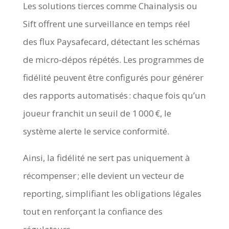
Les solutions tierces comme Chainalysis ou
Sift offrent une surveillance en temps réel
des flux Paysafecard, détectant les schémas
de micro‑dépos répétés. Les programmes de
fidélité peuvent être configurés pour générer
des rapports automatisés : chaque fois qu’un
joueur franchit un seuil de 1 000 €, le
système alerte le service conformité.
Ainsi, la fidélité ne sert pas uniquement à
récompenser ; elle devient un vecteur de
reporting, simplifiant les obligations légales
tout en renforçant la confiance des