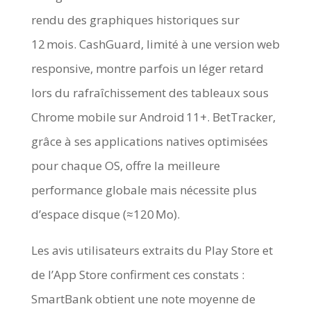
rendu des graphiques historiques sur
12 mois. CashGuard, limité à une version web
responsive, montre parfois un léger retard
lors du rafraîchissement des tableaux sous
Chrome mobile sur Android 11+. BetTracker,
grâce à ses applications natives optimisées
pour chaque OS, offre la meilleure
performance globale mais nécessite plus
d’espace disque (≈120 Mo).
Les avis utilisateurs extraits du Play Store et
de l’App Store confirment ces constats :
SmartBank obtient une note moyenne de