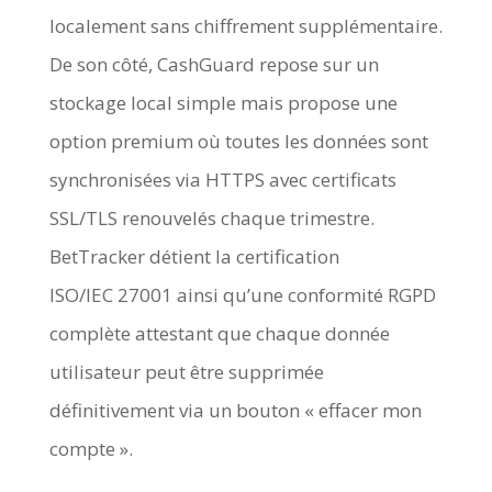
localement sans chiffrement supplémentaire.
De son côté, CashGuard repose sur un
stockage local simple mais propose une
option premium où toutes les données sont
synchronisées via HTTPS avec certificats
SSL/TLS renouvelés chaque trimestre.
BetTracker détient la certification
ISO/IEC 27001 ainsi qu’une conformité RGPD
complète attestant que chaque donnée
utilisateur peut être supprimée
définitivement via un bouton « effacer mon
compte ».