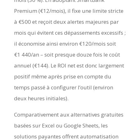
Premium (€12/mois), il fixe une limite stricte
à €500 et reçoit deux alertes majeures par
mois qui évitent ces dépassements excessifs ;
il économise ainsi environ €120/mois soit
€1 440/an – soit presque douze fois le coût
annuel (€144). Le ROI net est donc largement
positif même après prise en compte du
temps passé à configurer l’outil (environ
deux heures initiales).
Comparativement aux alternatives gratuites
basées sur Excel ou Google Sheets, les
solutions payantes offrent automatisation