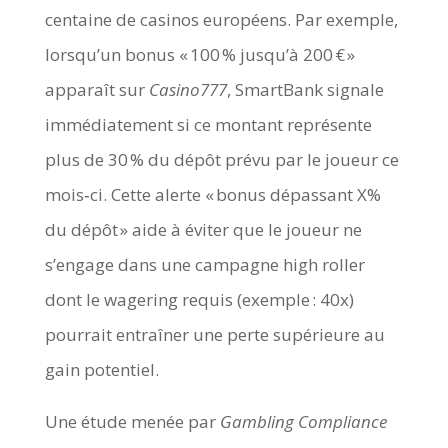
centaine de casinos européens. Par exemple,
lorsqu’un bonus « 100 % jusqu’à 200 € »
apparaît sur
Casino777
, SmartBank signale
immédiatement si ce montant représente
plus de 30 % du dépôt prévu par le joueur ce
mois‑ci. Cette alerte « bonus dépassant X%
du dépôt » aide à éviter que le joueur ne
s’engage dans une campagne high roller
dont le wagering requis (exemple : 40x)
pourrait entraîner une perte supérieure au
gain potentiel.
Une étude menée par
Gambling Compliance