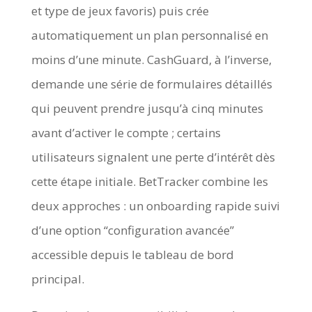
et type de jeux favoris) puis crée
automatiquement un plan personnalisé en
moins d’une minute. CashGuard, à l’inverse,
demande une série de formulaires détaillés
qui peuvent prendre jusqu’à cinq minutes
avant d’activer le compte ; certains
utilisateurs signalent une perte d’intérêt dès
cette étape initiale. BetTracker combine les
deux approches : un onboarding rapide suivi
d’une option “configuration avancée”
accessible depuis le tableau de bord
principal.