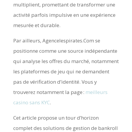
multiplient, promettant de transformer une
activité parfois impulsive en une expérience
mesurée et durable.
Par ailleurs, Agencelespirates.Com se
positionne comme une source indépendante
qui analyse les offres du marché, notamment
les plateformes de jeu qui ne demandent
pas de vérification d’identité. Vous y
trouverez notamment la page :
meilleurs
casino sans KYC
.
Cet article propose un tour d’horizon
complet des solutions de gestion de bankroll