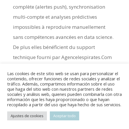
complète (alertes push), synchronisation
multi‑compte et analyses prédictives
impossibles à reproduire manuellement
sans compétences avancées en data science.
De plus elles bénéficient du support
technique fourni par Agencelespirates.Com
qui teste chaque fonctionnalité avant
Las cookies de este sitio web se usan para personalizar el
recommandation publique – garantissant
contenido, ofrecer funciones de redes sociales y analizar el
tráfico. Además, compartimos información sobre el uso
ainsi que chaque euro dépensé contribue
que haga del sitio web con nuestros partners de redes
sociales y análisis web, quienes pueden combinarla con otra
réellement à protéger le portefeuille du
información que les haya proporcionado o que hayan
recopilado a partir del uso que haya hecho de sus servicios.
joueur responsable.
Ajustes de cookies
Aceptar todo
En conclusion selon votre profil budgétaire :