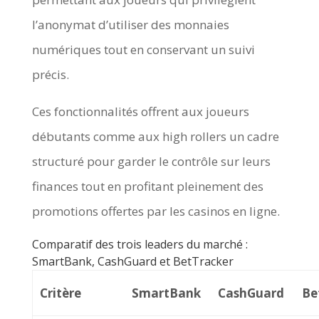
l’anonymat d’utiliser des monnaies
numériques tout en conservant un suivi
précis.
Ces fonctionnalités offrent aux joueurs
débutants comme aux high rollers un cadre
structuré pour garder le contrôle sur leurs
finances tout en profitant pleinement des
promotions offertes par les casinos en ligne.
Comparatif des trois leaders du marché :
SmartBank, CashGuard et BetTracker
Critère
SmartBank
CashGuard
Be