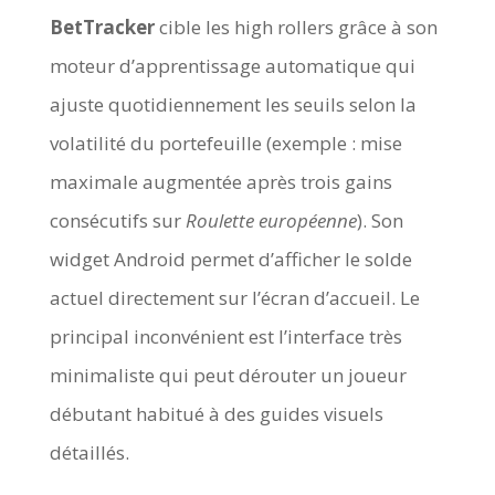
BetTracker
cible les high rollers grâce à son
moteur d’apprentissage automatique qui
ajuste quotidiennement les seuils selon la
volatilité du portefeuille (exemple : mise
maximale augmentée après trois gains
consécutifs sur
Roulette européenne
). Son
widget Android permet d’afficher le solde
actuel directement sur l’écran d’accueil. Le
principal inconvénient est l’interface très
minimaliste qui peut dérouter un joueur
débutant habitué à des guides visuels
détaillés.