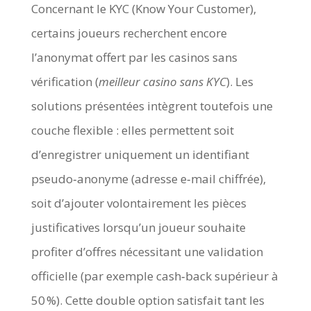
Concernant le KYC (Know Your Customer),
certains joueurs recherchent encore
l’anonymat offert par les casinos sans
vérification (
meilleur casino sans KYC
). Les
solutions présentées intègrent toutefois une
couche flexible : elles permettent soit
d’enregistrer uniquement un identifiant
pseudo‑anonyme (adresse e‑mail chiffrée),
soit d’ajouter volontairement les pièces
justificatives lorsqu’un joueur souhaite
profiter d’offres nécessitant une validation
officielle (par exemple cash‑back supérieur à
50 %). Cette double option satisfait tant les