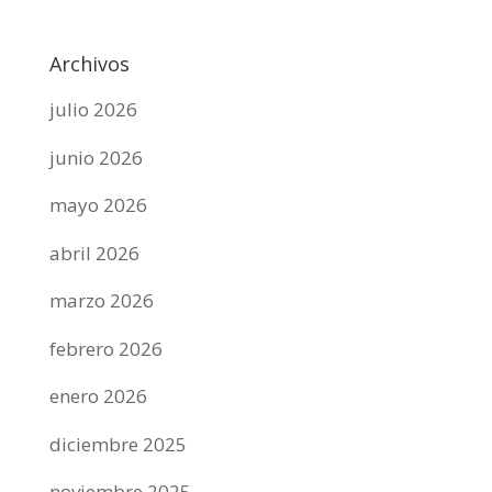
Archivos
julio 2026
junio 2026
mayo 2026
abril 2026
marzo 2026
febrero 2026
enero 2026
diciembre 2025
noviembre 2025