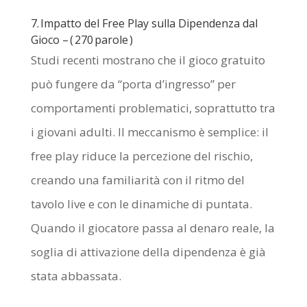
7. Impatto del Free Play sulla Dipendenza dal
Gioco – ( 270 parole )
Studi recenti mostrano che il gioco gratuito
può fungere da “porta d’ingresso” per
comportamenti problematici, soprattutto tra
i giovani adulti. Il meccanismo è semplice: il
free play riduce la percezione del rischio,
creando una familiarità con il ritmo del
tavolo live e con le dinamiche di puntata.
Quando il giocatore passa al denaro reale, la
soglia di attivazione della dipendenza è già
stata abbassata.