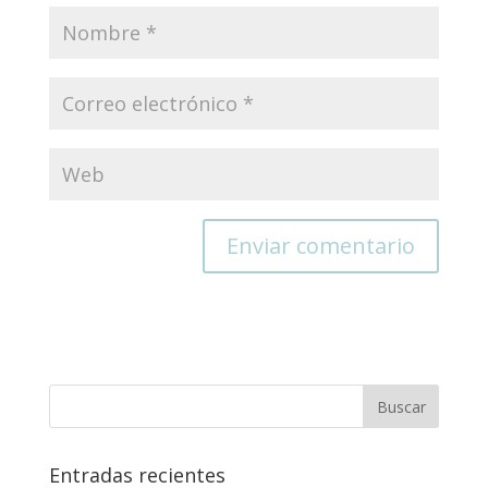
Entradas recientes