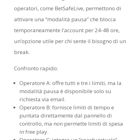
operatori, come BetSafeLive, permettono di
attivare una “modalità pausa” che blocca
temporaneamente l’account per 24‑48 ore,
un’opzione utile per chi sente il bisogno di un
break.
Confronto rapido:
Operatore A: offre tutti e tre i limiti, ma la
modalità pausa è disponibile solo su
richiesta via email.
Operatore B: fornisce limiti di tempo e
puntata direttamente dal pannello di
controllo, ma non permette limiti di spesa
in free play.
Operatore C: integra un “coach virtuale”