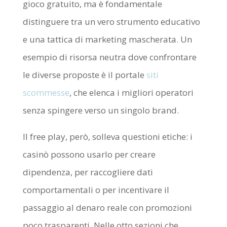
gioco gratuito, ma è fondamentale
distinguere tra un vero strumento educativo
e una tattica di marketing mascherata. Un
esempio di risorsa neutra dove confrontare
le diverse proposte è il portale
siti
scommesse
, che elenca i migliori operatori
senza spingere verso un singolo brand.
Il free play, però, solleva questioni etiche: i
casinò possono usarlo per creare
dipendenza, per raccogliere dati
comportamentali o per incentivare il
passaggio al denaro reale con promozioni
poco trasparenti. Nelle otto sezioni che