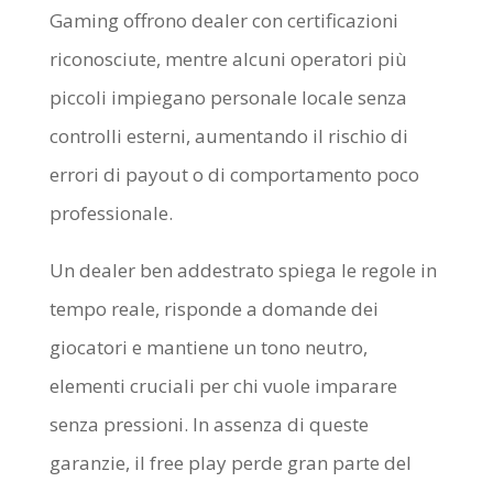
Gaming offrono dealer con certificazioni
riconosciute, mentre alcuni operatori più
piccoli impiegano personale locale senza
controlli esterni, aumentando il rischio di
errori di payout o di comportamento poco
professionale.
Un dealer ben addestrato spiega le regole in
tempo reale, risponde a domande dei
giocatori e mantiene un tono neutro,
elementi cruciali per chi vuole imparare
senza pressioni. In assenza di queste
garanzie, il free play perde gran parte del