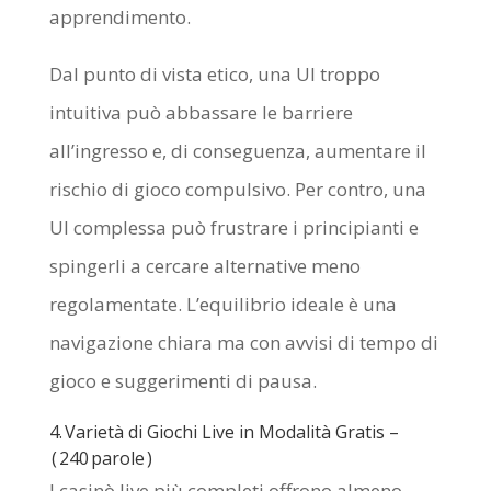
apprendimento.
Dal punto di vista etico, una UI troppo
intuitiva può abbassare le barriere
all’ingresso e, di conseguenza, aumentare il
rischio di gioco compulsivo. Per contro, una
UI complessa può frustrare i principianti e
spingerli a cercare alternative meno
regolamentate. L’equilibrio ideale è una
navigazione chiara ma con avvisi di tempo di
gioco e suggerimenti di pausa.
4. Varietà di Giochi Live in Modalità Gratis –
( 240 parole )
I casinò live più completi offrono almeno