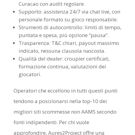
Curacao con audit regolare.
Supporto: assistenza 24/7 via chat live, con
personale formato su gioco responsabile.
Strumenti di autocontrollo: limiti di tempo,
puntata e spesa, più opzione “pausa”.
Trasparenza: T&C chiari, payout massimo
indicato, nessuna clausola nascosta.
Qualità del dealer: croupier certificati,
formazione continua, valutazioni dei
giocatori.
Operatori che eccellono in tutti questi punti
tendono a posizionarsi nella top‑10 dei
migliori siti scommesse non AAMS secondo
fonti indipendenti. Per chi vuole
approfondire, Aures2Project offre una