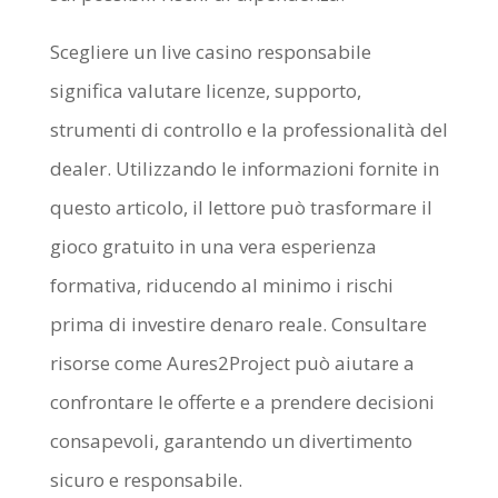
Scegliere un live casino responsabile
significa valutare licenze, supporto,
strumenti di controllo e la professionalità del
dealer. Utilizzando le informazioni fornite in
questo articolo, il lettore può trasformare il
gioco gratuito in una vera esperienza
formativa, riducendo al minimo i rischi
prima di investire denaro reale. Consultare
risorse come Aures2Project può aiutare a
confrontare le offerte e a prendere decisioni
consapevoli, garantendo un divertimento
sicuro e responsabile.