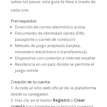
sabes los pasos: esta guía te lleva a través de
cada uno.
Prerrequisitos
Dirección de correo electrónico activa
Documento de identidad válido (DNI,
pasaporte o carnet de conducir)
Método de pago aceptado (tarjeta,
monedero electrónico o transferencia)
Dispositivo con conexión a internet estable
Residencia en un país donde se permita el
juego online
Creación de tu cuenta
Accede al sitio web oficial de la plataforma
desde tu navegador.
Haz clic en el botón
Registro
o
Crear
cuenta
(usualmente en la esquina superior