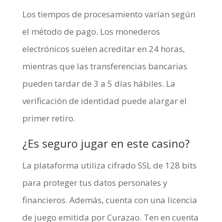
Los tiempos de procesamiento varían según
el método de pago. Los monederos
electrónicos suelen acreditar en 24 horas,
mientras que las transferencias bancarias
pueden tardar de 3 a 5 días hábiles. La
verificación de identidad puede alargar el
primer retiro.
¿Es seguro jugar en este casino?
La plataforma utiliza cifrado SSL de 128 bits
para proteger tus datos personales y
financieros. Además, cuenta con una licencia
de juego emitida por Curazao. Ten en cuenta