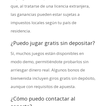
que, al tratarse de una licencia extranjera,
las ganancias pueden estar sujetas a
impuestos locales según tu país de
residencia.
¿Puedo jugar gratis sin depositar?
Sí, muchos juegos están disponibles en
modo demo, permitiéndote probarlos sin
arriesgar dinero real. Algunos bonos de
bienvenida incluyen giros gratis sin depósito,
aunque con requisitos de apuesta.
¿Cómo puedo contactar al