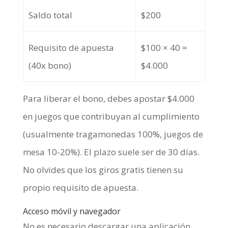
Saldo total
$200
Requisito de apuesta
$100 × 40 =
(40x bono)
$4.000
Para liberar el bono, debes apostar $4.000
en juegos que contribuyan al cumplimiento
(usualmente tragamonedas 100%, juegos de
mesa 10-20%). El plazo suele ser de 30 días.
No olvides que los giros gratis tienen su
propio requisito de apuesta.
Acceso móvil y navegador
No es necesario descargar una aplicación