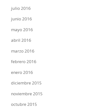
julio 2016
junio 2016
mayo 2016
abril 2016
marzo 2016
febrero 2016
enero 2016
diciembre 2015
noviembre 2015
octubre 2015