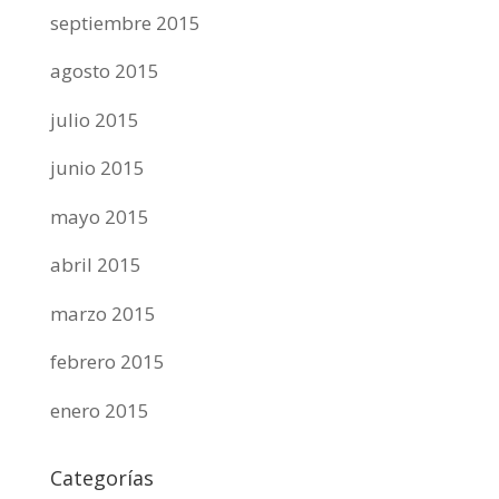
septiembre 2015
agosto 2015
julio 2015
junio 2015
mayo 2015
abril 2015
marzo 2015
febrero 2015
enero 2015
Categorías