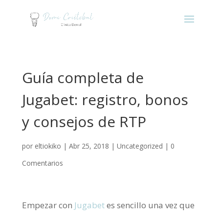
Guía completa de
Jugabet: registro, bonos
y consejos de RTP
por
eltiokiko
|
Abr 25, 2018
|
Uncategorized
|
0
Comentarios
Empezar con
Jugabet
es sencillo una vez que