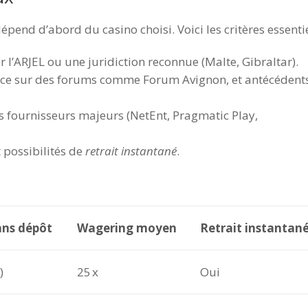
épend d’abord du casino choisi. Voici les critères essentie
r l’ARJEL ou une juridiction reconnue (Malte, Gibraltar).
ence sur des forums comme Forum Avignon, et antécédent
es fournisseurs majeurs (NetEnt, Pragmatic Play,
et possibilités de
retrait instantané
.
ans dépôt
Wagering moyen
Retrait instantan
)
25 x
Oui