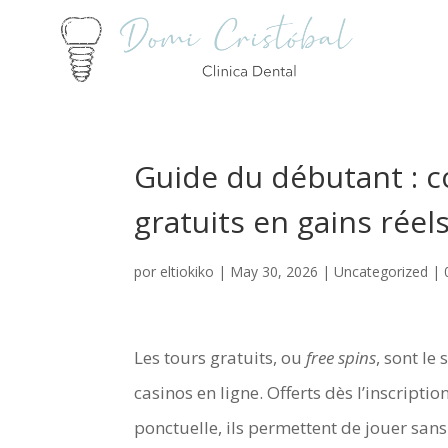
Guide du débutant : 
gratuits en gains réels
por
eltiokiko
|
May 30, 2026
|
Uncategorized
|
Les tours gratuits, ou
free spins
, sont le
casinos en ligne. Offerts dès l’inscript
ponctuelle, ils permettent de jouer sans