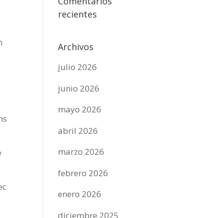
Comentarios
recientes
n
Archivos
julio 2026
junio 2026
mayo 2026
ns
abril 2026
marzo 2026
e
febrero 2026
ec
enero 2026
diciembre 2025