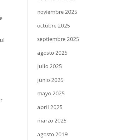
noviembre 2025
re
octubre 2025
septiembre 2025
ul
agosto 2025
julio 2025
junio 2025
mayo 2025
ur
abril 2025
marzo 2025
agosto 2019