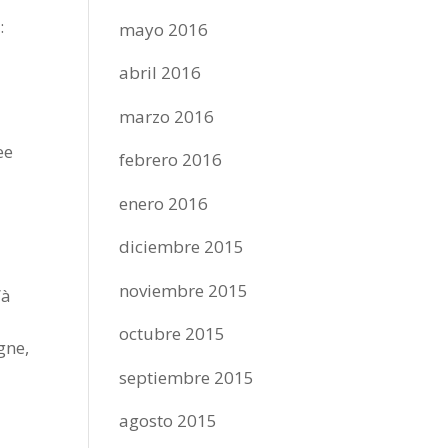
:
mayo 2016
abril 2016
marzo 2016
ee
febrero 2016
enero 2016
diciembre 2015
noviembre 2015
’à
octubre 2015
gne,
septiembre 2015
agosto 2015