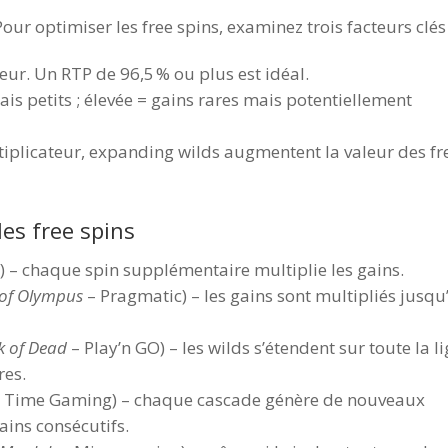
our optimiser les free spins, examinez trois facteurs clés 
eur. Un RTP de 96,5 % ou plus est idéal.
ais petits ; élevée = gains rares mais potentiellement
ltiplicateur, expanding wilds augmentent la valeur des fr
les free spins
) – chaque spin supplémentaire multiplie les gains.
 of Olympus
– Pragmatic) – les gains sont multipliés jusqu
k of Dead
– Play’n GO) – les wilds s’étendent sur toute la li
res.
g Time Gaming) – chaque cascade génère de nouveaux
ins consécutifs.