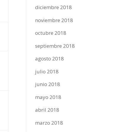
diciembre 2018
noviembre 2018
octubre 2018
septiembre 2018
agosto 2018
julio 2018
junio 2018
mayo 2018
,
abril 2018
marzo 2018