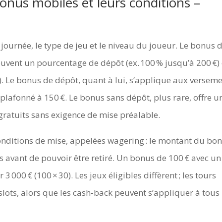
bonus mobiles et leurs conditions –
 journée, le type de jeu et le niveau du joueur. Le bonus 
uvent un pourcentage de dépôt (ex. 100 % jusqu’à 200 €) 
). Le bonus de dépôt, quant à lui, s’applique aux versem
 plafonné à 150 €. Le bonus sans dépôt, plus rare, offre u
 gratuits sans exigence de mise préalable.
nditions de mise, appelées wagering : le montant du bo
s avant de pouvoir être retiré. Un bonus de 100 € avec un
000 € (100 × 30). Les jeux éligibles diffèrent ; les tours
lots, alors que les cash‑back peuvent s’appliquer à tous 