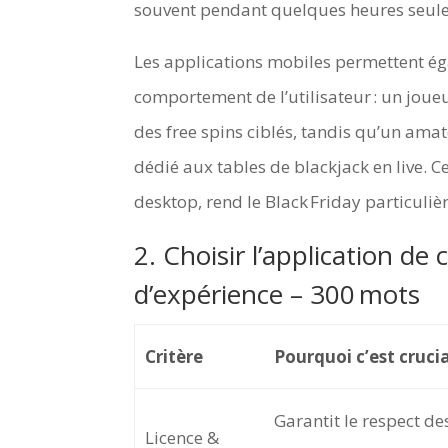
souvent pendant quelques heures seul
Les applications mobiles permettent é
comportement de l’utilisateur : un joue
des free spins ciblés, tandis qu’un ama
dédié aux tables de blackjack en live. C
desktop, rend le Black Friday particuliè
2. Choisir l’application de c
d’expérience – 300 mots
Critère
Pourquoi c’est cruci
Garantit le respect d
Licence &