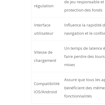
de jeu responsable et 
régulation
protection des fonds
Interface
Influence la rapidité 
utilisateur
navigation et le confo
Un temps de latence é
Vitesse de
faire perdre des tour
chargement
mises
Assure que tous les a
Compatibilité
bénéficient des même
iOS/Android
fonctionnalités