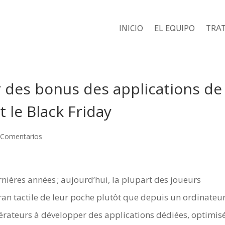
INICIO
EL EQUIPO
TRA
er des bonus des applications de
 le Black Friday
 Comentarios
nières années ; aujourd’hui, la plupart des joueurs
cran tactile de leur poche plutôt que depuis un ordinateu
pérateurs à développer des applications dédiées, optimis