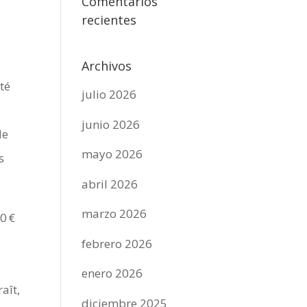
Comentarios
recientes
Archivos
té
julio 2026
e
junio 2026
de
mayo 2026
s
abril 2026
marzo 2026
0 €
febrero 2026
enero 2026
aît,
diciembre 2025