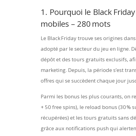
1. Pourquoi le Black Frid
mobiles – 280 mots
Le Black Friday trouve ses origines dan
adopté par le secteur du jeu en ligne. 
dépôt et des tours gratuits exclusifs, a
marketing. Depuis, la période s’est tr
offres qui se succèdent chaque jour ju
Parmi les bonus les plus courants, on r
+ 50 free spins), le reload bonus (30 % 
récupérées) et les tours gratuits sans 
grâce aux notifications push qui alerten