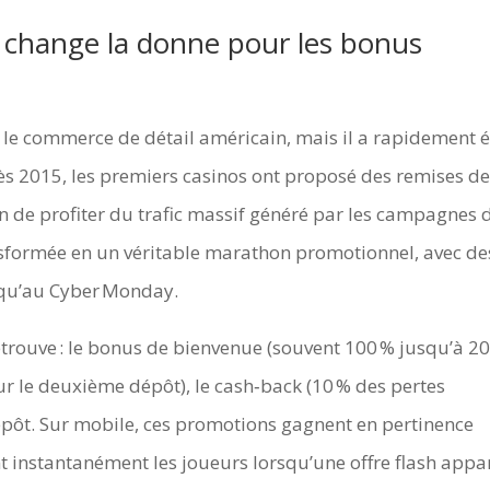
ay change la donne pour les bonus
s le commerce de détail américain, mais il a rapidement é
Dès 2015, les premiers casinos ont proposé des remises d
fin de profiter du trafic massif généré par les campagnes 
ansformée en un véritable marathon promotionnel, avec de
squ’au Cyber Monday.
etrouve : le bonus de bienvenue (souvent 100 % jusqu’à 20
sur le deuxième dépôt), le cash‑back (10 % des pertes
dépôt. Sur mobile, ces promotions gagnent en pertinence
t instantanément les joueurs lorsqu’une offre flash appar