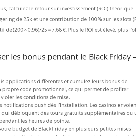
s, calculez le retour sur investissement (ROI) théorique.
ring de 25x et une contribution de 100 % sur les slots 
e (200 × 0,96)/25 ≈ 7,68 €. Plus le ROI est élevé, plus l’o
er les bonus pendant le Black Friday 
rois applications différentes et cumulez leurs bonus de
propre code promotionnel, ce qui permet de profiter
violer les conditions de mise.
 notifications push dès l’installation. Les casinos envoien
6) qui débloquent des tours gratuits supplémentaires ou 
endant les heures de pointe.
 votre budget de Black Friday en plusieurs petites mises