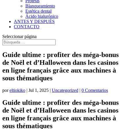
Prótesis
Blanqueamiento
Estética dental
Ácido hialurónico
ANTES Y DESPUÉS
CONTACTO
Seleccionar página
Guide ultime : profiter des méga‑bonus
de Noël et d’Halloween dans les casinos
en ligne français grâce aux machines à
sous thématiques
por
eltiokiko
|
Jul 1, 2025
|
Uncategorized
|
0 Comentarios
Guide ultime : profiter des méga‑bonus
de Noël et d’Halloween dans les casinos
en ligne français grâce aux machines à
sous thématiques