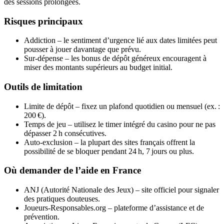
des sessions prolongées.
Risques principaux
Addiction – le sentiment d’urgence lié aux dates limitées peut
pousser à jouer davantage que prévu.
Sur‑dépense – les bonus de dépôt généreux encouragent à
miser des montants supérieurs au budget initial.
Outils de limitation
Limite de dépôt – fixez un plafond quotidien ou mensuel (ex. :
200 €).
Temps de jeu – utilisez le timer intégré du casino pour ne pas
dépasser 2 h consécutives.
Auto‑exclusion – la plupart des sites français offrent la
possibilité de se bloquer pendant 24 h, 7 jours ou plus.
Où demander de l’aide en France
ANJ (Autorité Nationale des Jeux) – site officiel pour signaler
des pratiques douteuses.
Joueurs‑Responsables.org – plateforme d’assistance et de
prévention.