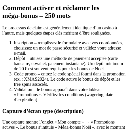
Comment activer et réclamer les
méga‑bonus – 250 mots
Le processus de claim est généralement identique d’un casino à
l’autre, mais quelques étapes clés méritent d’être soulignées.
Inscription – remplissez le formulaire avec vos coordonnées,
choisissez un mot de passe sécurisé et validez votre adresse
e‑mail.
Dépôt – utilisez une méthode de paiement acceptée (carte
bancaire, e‑wallet, paiement instantané). Un dépôt minimum
de 20 € est souvent requis pour les bonus de Noël.
Code promo – entrez le code spécial fourni dans la promotion
(ex. : XMAS2024). Le code active le bonus de dépôt et les
free spins associés.
Validation – le bonus apparaît dans votre tableau
« Promotions ». Vérifiez les conditions (wagering, date
d’expiration).
Capture d’écran type (description)
Une capture montre l’onglet « Mon compte » → « Promotions
actives ». Le bonus s’intitule « Méga‑bonus Noël », avec le montant