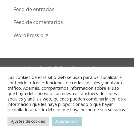
Feed de entradas
Feed de comentarios
WordPress.org
Aviso legal y Política de privacidad
Las cookies de este sitio web se usan para personalizar el
Política de cookies
contenido, ofrecer funciones de redes sociales y analizar el
tráfico. Además, compartimos información sobre el uso
que haga del sitio web con nuestros partners de redes
© CLÍNICA DENTAL DOMI CRISTÓBAL 2020 |
sociales y análisis web, quienes pueden combinarla con otra
información que les haya proporcionado o que hayan
TODOS LOS DERECHOS RESERVADOS
recopilado a partir del uso que haya hecho de sus servicios.
Ajustes de cookies
Aceptar todo
Web diseñada por
cristinaferris