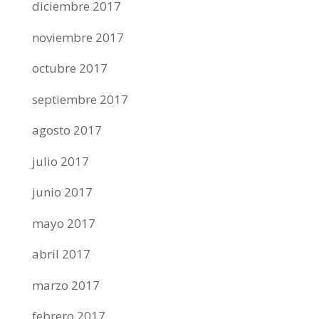
diciembre 2017
noviembre 2017
octubre 2017
septiembre 2017
agosto 2017
julio 2017
junio 2017
mayo 2017
abril 2017
marzo 2017
febrero 2017