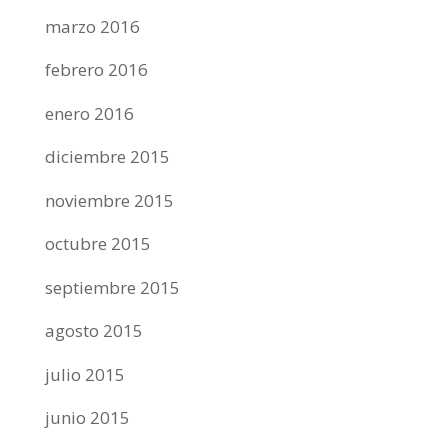
marzo 2016
febrero 2016
enero 2016
diciembre 2015
noviembre 2015
octubre 2015
septiembre 2015
agosto 2015
julio 2015
junio 2015