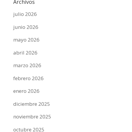
Archivos
julio 2026
junio 2026
mayo 2026
abril 2026
marzo 2026
febrero 2026
enero 2026
diciembre 2025
noviembre 2025
octubre 2025