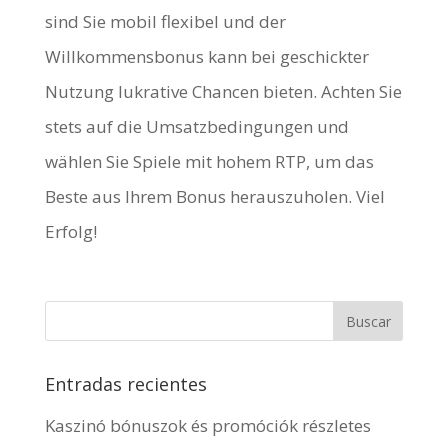
sind Sie mobil flexibel und der
Willkommensbonus kann bei geschickter
Nutzung lukrative Chancen bieten. Achten Sie
stets auf die Umsatzbedingungen und
wählen Sie Spiele mit hohem RTP, um das
Beste aus Ihrem Bonus herauszuholen. Viel
Erfolg!
Entradas recientes
Kaszinó bónuszok és promóciók részletes