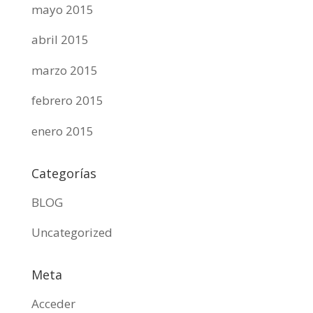
mayo 2015
abril 2015
marzo 2015
febrero 2015
enero 2015
Categorías
BLOG
Uncategorized
Meta
Acceder