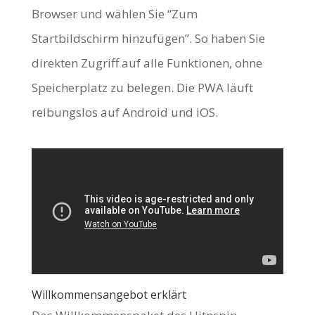
Browser und wählen Sie “Zum
Startbildschirm hinzufügen”. So haben Sie
direkten Zugriff auf alle Funktionen, ohne
Speicherplatz zu belegen. Die PWA läuft
reibungslos auf Android und iOS.
Willkommensangebot erklärt