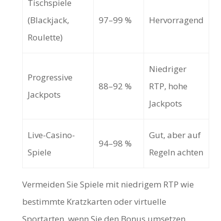
Tischspiele
(Blackjack,
97–99 %
Hervorragend
Roulette)
Niedriger
Progressive
88–92 %
RTP, hohe
Jackpots
Jackpots
Live-Casino-
Gut, aber auf
94–98 %
Spiele
Regeln achten
Vermeiden Sie Spiele mit niedrigem RTP wie
bestimmte Kratzkarten oder virtuelle
Sportarten, wenn Sie den Bonus umsetzen