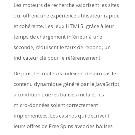
Les moteurs de recherche valorisent les sites
qui offrent une expérience utilisateur rapide
et cohérente. Les jeux HTML5, grâce à leur
temps de chargement inférieur à une
seconde, réduisent le taux de rebond, un
indicateur clé pour le référencement.
De plus, les moteurs indexent désormais le
contenu dynamique généré par le JavaScript,
à condition que les balises méta et les
micro‑données soient correctement
implémentées. Les casinos qui décrivent
leurs offres de Free Spins avec des balises