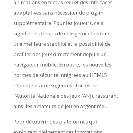
animations en temps réel et des interfaces
adaptatives sans nécessiter de plug‑in
supplémentaire. Pour les joueurs, cela
signifie des temps de chargement réduits,
une meilleure stabilité et la possibilité de
profiter des jeux directement depuis un
navigateur mobile. En outre, les nouvelles
normes de sécurité intégrées au HTML5
répondent aux exigences strictes de
l’Autorité Nationale des Jeux (ANJ), rassurant
ainsi les amateurs de jeu en argent réel.
Pour découvrir des plateformes qui
exploitent pleinement ces innovations,