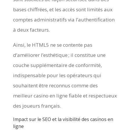
bases chiffrées, et les accès sont limités aux
comptes administratifs via l’authentification
à deux facteurs.
Ainsi, le HTML5 ne se contente pas
d’améliorer l’esthétique ; il constitue une
couche supplémentaire de conformité,
indispensable pour les opérateurs qui
souhaitent être reconnus comme des
meilleur casino en ligne fiable et respectueux
des joueurs français.
Impact sur le SEO et la visibilité des casinos en
ligne