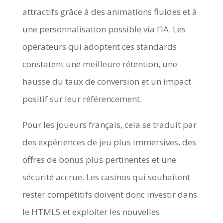
attractifs grâce à des animations fluides et à
une personnalisation possible via l’IA. Les
opérateurs qui adoptent ces standards
constatent une meilleure rétention, une
hausse du taux de conversion et un impact
positif sur leur référencement.
Pour les joueurs français, cela se traduit par
des expériences de jeu plus immersives, des
offres de bonus plus pertinentes et une
sécurité accrue. Les casinos qui souhaitent
rester compétitifs doivent donc investir dans
le HTML5 et exploiter les nouvelles