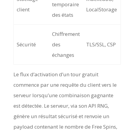
temporaire
client
LocalStorage
des états
Chiffrement
Sécurité
des
TLS/SSL, CSP
échanges
Le flux d’activation d’un tour gratuit
commence par une requête du client vers le
serveur lorsqu’une combinaison gagnante
est détectée. Le serveur, via son API RNG,
génère un résultat sécurisé et renvoie un
payload contenant le nombre de Free Spins,