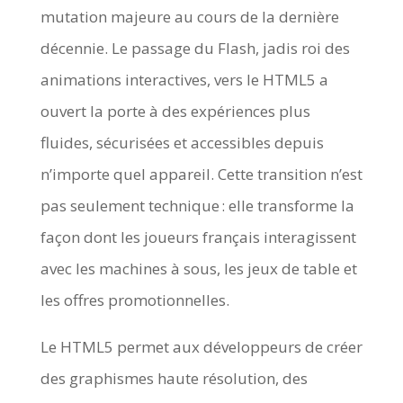
mutation majeure au cours de la dernière
décennie. Le passage du Flash, jadis roi des
animations interactives, vers le HTML5 a
ouvert la porte à des expériences plus
fluides, sécurisées et accessibles depuis
n’importe quel appareil. Cette transition n’est
pas seulement technique : elle transforme la
façon dont les joueurs français interagissent
avec les machines à sous, les jeux de table et
les offres promotionnelles.
Le HTML5 permet aux développeurs de créer
des graphismes haute résolution, des