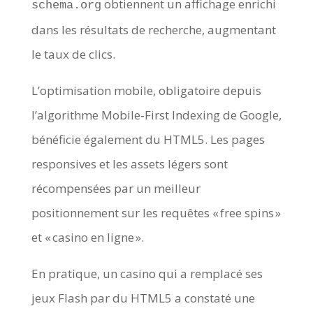
obtiennent un affichage enrichi
schema.org
dans les résultats de recherche, augmentant
le taux de clics.
L’optimisation mobile, obligatoire depuis
l’algorithme Mobile‑First Indexing de Google,
bénéficie également du HTML5. Les pages
responsives et les assets légers sont
récompensées par un meilleur
positionnement sur les requêtes « free spins »
et « casino en ligne ».
En pratique, un casino qui a remplacé ses
jeux Flash par du HTML5 a constaté une