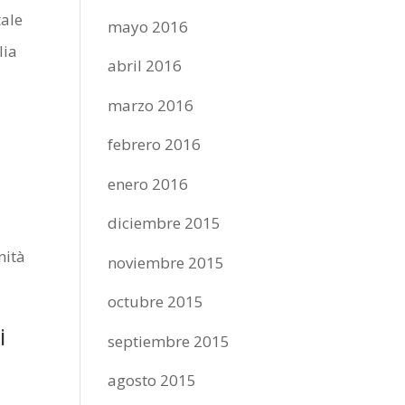
tale
mayo 2016
lia
abril 2016
marzo 2016
febrero 2016
enero 2016
diciembre 2015
nità
noviembre 2015
octubre 2015
i
septiembre 2015
agosto 2015