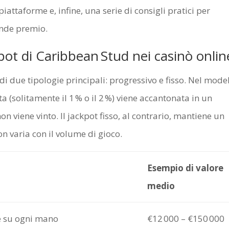
piattaforme e, infine, una serie di consigli pratici per
ande premio.
ot di Caribbean Stud nei casinò onlin
di due tipologie principali: progressivo e fisso. Nel mode
a (solitamente il 1 % o il 2 %) viene accantonata in un
 viene vinto. Il jackpot fisso, al contrario, mantiene un
non varia con il volume di gioco.
Esempio di valore
medio
 su ogni mano
€12 000 – €150 000