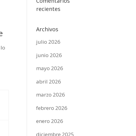
Comentarios
recientes
Archivos
e
julio 2026
llo
junio 2026
mayo 2026
abril 2026
marzo 2026
febrero 2026
enero 2026
diciembre 2025