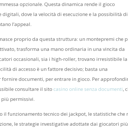
commessa opzionale. Questa dinamica rende il gioco
igitali, dove la velocità di esecuzione e la possibilità di
tano l’appeal.
ud nasce proprio da questa struttura: un montepremi che 
ttivato, trasforma una mano ordinaria in una vincita da
tori occasionali, sia i high‑roller, trovano irresistibile la
cilità di accesso è un fattore decisivo; basta una
 fornire documenti, per entrare in gioco. Per approfondir
sibile consultare il sito
casino online senza documenti
, 
 più permissivi.
il funzionamento tecnico dei jackpot, le statistiche che 
zione, le strategie investigative adottate dai giocatori pi