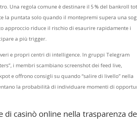
tro. Una regola comune è destinare il 5 % del bankroll to
e la puntata solo quando il montepremi supera una sog
o approccio riduce il rischio di esaurire rapidamente i
ipare a più trigger.
eri e propri centri di intelligence. In gruppi Telegram
ers”, i membri scambiano screenshot dei feed live,
pot e offrono consigli su quando “salire di livello” nella
entano la probabilità di individuare momenti di opportu
me di casinò online nella trasparenza de