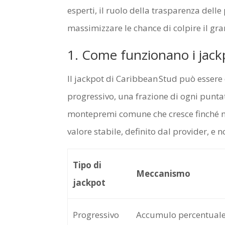
esperti, il ruolo della trasparenza delle 
massimizzare le chance di colpire il gr
1. Come funzionano i jackp
Il jackpot di Caribbean Stud può essere 
progressivo, una frazione di ogni puntat
montepremi comune che cresce finché non
valore stabile, definito dal provider, e 
Tipo di
Meccanismo
jackpot
Progressivo
Accumulo percentuale