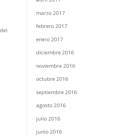
marzo 2017
febrero 2017
 dei
enero 2017
diciembre 2016
noviembre 2016
octubre 2016
septiembre 2016
agosto 2016
julio 2016
junio 2016