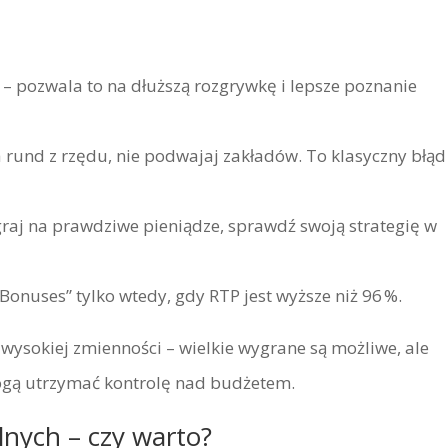
– pozwala to na dłuższą rozgrywkę i lepsze poznanie
a rund z rzędu, nie podwajaj zakładów. To klasyczny błąd
raj na prawdziwe pieniądze, sprawdź swoją strategię w
 Bonuses” tylko wtedy, gdy RTP jest wyższe niż 96 %.
o wysokiej zmienności – wielkie wygrane są możliwe, ale
ogą utrzymać kontrolę nad budżetem.
nych – czy warto?