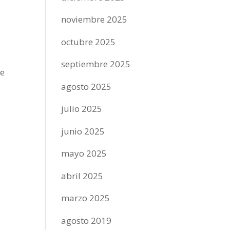
noviembre 2025
octubre 2025
septiembre 2025
ie
agosto 2025
julio 2025
junio 2025
mayo 2025
abril 2025
marzo 2025
agosto 2019