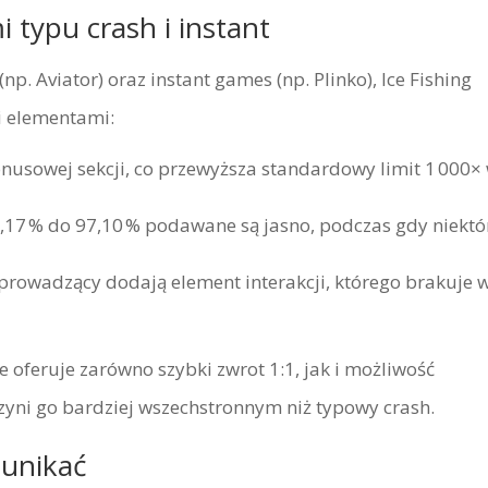
 typu crash i instant
p. Aviator) oraz instant games (np. Plinko), Ice Fishing
i elementami:
nusowej sekcji, co przewyższa standardowy limit 1 000×
,17 % do 97,10 % podawane są jasno, podczas gdy niektó
prowadzący dodają element interakcji, którego brakuje 
e oferuje zarówno szybki zwrot 1:1, jak i możliwość
yni go bardziej wszechstronnym niż typowy crash.
 unikać