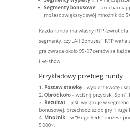
Segmenty bonusowe
– uruchamiają 
możesz zwiększyć swój mnożnik do 5 
Każda runda ma własny RTP (zwrot dla g
segmenty, czy „All Bonuses”, RTP waha s
gra zwraca około 95‑97 centów za każd
live‑show.
Przykładowy przebieg rundy
Postaw stawkę
– wybierz kwotę i se
Obróć koło
– wciśnij przycisk „Spin”.
Rezultat
– jeśli wyląduje w segmencie
bonusowej, przechodzisz do gry “Huge 
Mnożnik
– w “Huge Reds” możesz pod
5 000×.