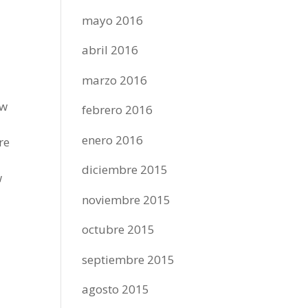
mayo 2016
abril 2016
marzo 2016
 w
febrero 2016
enero 2016
re
diciembre 2015
w
noviembre 2015
octubre 2015
septiembre 2015
agosto 2015