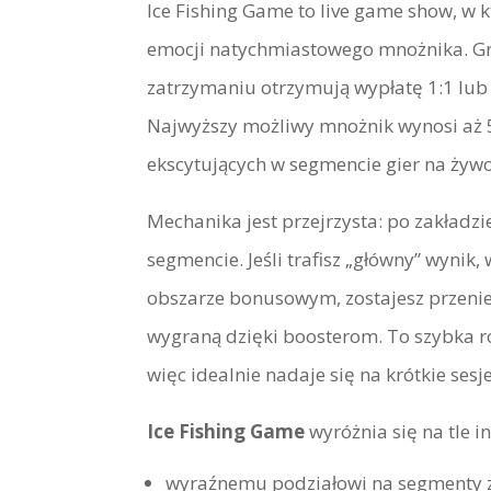
Ice Fishing Game to live game show, w k
emocji natychmiastowego mnożnika. Gr
zatrzymaniu otrzymują wypłatę 1:1 lub
Najwyższy możliwy mnożnik wynosi aż 5 
ekscytujących w segmencie gier na żywo
Mechanika jest przejrzysta: po zakładzi
segmencie. Jeśli trafisz „główny” wyni
obszarze bonusowym, zostajesz przenie
wygraną dzięki boosterom. To szybka r
więc idealnie nadaje się na krótkie ses
Ice Fishing Game
wyróżnia się na tle i
wyraźnemu podziałowi na segmenty 