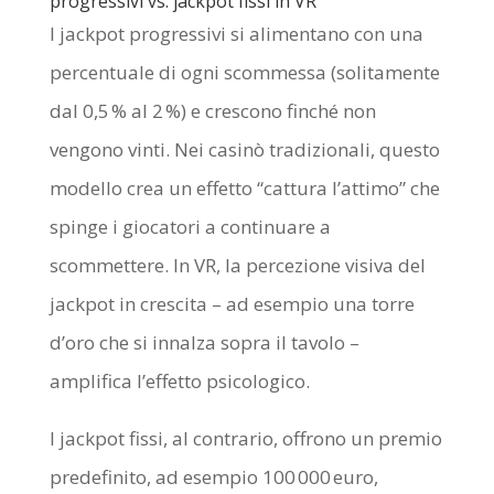
progressivi vs. jackpot fissi in VR
I jackpot progressivi si alimentano con una
percentuale di ogni scommessa (solitamente
dal 0,5 % al 2 %) e crescono finché non
vengono vinti. Nei casinò tradizionali, questo
modello crea un effetto “cattura l’attimo” che
spinge i giocatori a continuare a
scommettere. In VR, la percezione visiva del
jackpot in crescita – ad esempio una torre
d’oro che si innalza sopra il tavolo –
amplifica l’effetto psicologico.
I jackpot fissi, al contrario, offrono un premio
predefinito, ad esempio 100 000 euro,