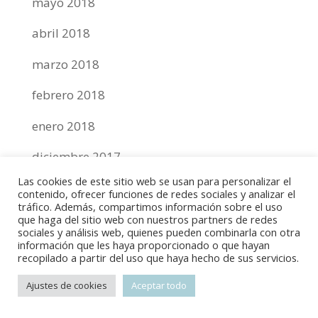
mayo 2018
abril 2018
marzo 2018
febrero 2018
enero 2018
diciembre 2017
Las cookies de este sitio web se usan para personalizar el
noviembre 2017
contenido, ofrecer funciones de redes sociales y analizar el
tráfico. Además, compartimos información sobre el uso
octubre 2017
que haga del sitio web con nuestros partners de redes
sociales y análisis web, quienes pueden combinarla con otra
información que les haya proporcionado o que hayan
septiembre 2017
recopilado a partir del uso que haya hecho de sus servicios.
agosto 2017
Ajustes de cookies
Aceptar todo
julio 2017