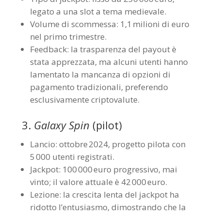
legato a una slot a tema medievale.
Volume di scommessa: 1,1 milioni di euro
nel primo trimestre.
Feedback: la trasparenza del payout è
stata apprezzata, ma alcuni utenti hanno
lamentato la mancanza di opzioni di
pagamento tradizionali, preferendo
esclusivamente criptovalute.
3.
Galaxy Spin
(pilot)
Lancio: ottobre 2024, progetto pilota con
5 000 utenti registrati.
Jackpot: 100 000 euro progressivo, mai
vinto; il valore attuale è 42 000 euro.
Lezione: la crescita lenta del jackpot ha
ridotto l’entusiasmo, dimostrando che la