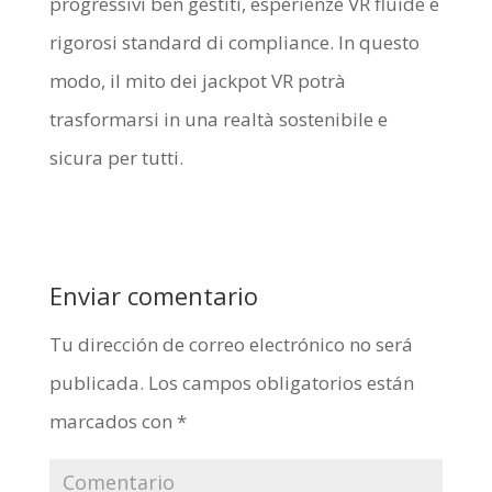
progressivi ben gestiti, esperienze VR fluide e
rigorosi standard di compliance. In questo
modo, il mito dei jackpot VR potrà
trasformarsi in una realtà sostenibile e
sicura per tutti.
Enviar comentario
Tu dirección de correo electrónico no será
publicada.
Los campos obligatorios están
marcados con
*