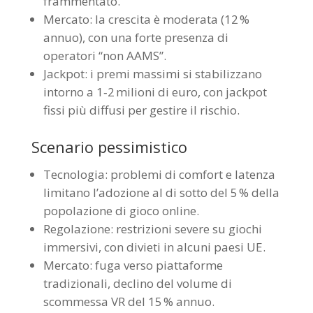
frammentato.
Mercato: la crescita è moderata (12 %
annuo), con una forte presenza di
operatori “non AAMS”.
Jackpot: i premi massimi si stabilizzano
intorno a 1‑2 milioni di euro, con jackpot
fissi più diffusi per gestire il rischio.
Scenario pessimistico
Tecnologia: problemi di comfort e latenza
limitano l’adozione al di sotto del 5 % della
popolazione di gioco online.
Regolazione: restrizioni severe su giochi
immersivi, con divieti in alcuni paesi UE.
Mercato: fuga verso piattaforme
tradizionali, declino del volume di
scommessa VR del 15 % annuo.