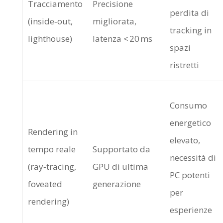
Tracciamento
Precisione
perdita di
(inside‑out,
migliorata,
tracking in
lighthouse)
latenza < 20 ms
spazi
ristretti
Consumo
energetico
Rendering in
elevato,
tempo reale
Supportato da
necessità di
(ray‑tracing,
GPU di ultima
PC potenti
foveated
generazione
per
rendering)
esperienze