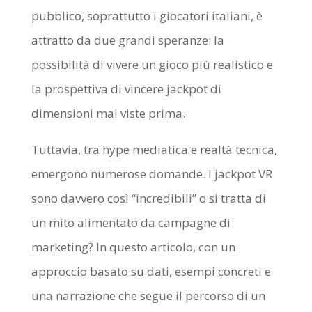
pubblico, soprattutto i giocatori italiani, è
attratto da due grandi speranze: la
possibilità di vivere un gioco più realistico e
la prospettiva di vincere jackpot di
dimensioni mai viste prima.
Tuttavia, tra hype mediatica e realtà tecnica,
emergono numerose domande. I jackpot VR
sono davvero così “incredibili” o si tratta di
un mito alimentato da campagne di
marketing? In questo articolo, con un
approccio basato su dati, esempi concreti e
una narrazione che segue il percorso di un