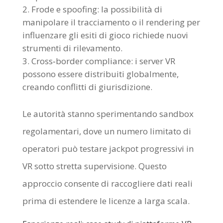
Frode e spoofing: la possibilità di
manipolare il tracciamento o il rendering per
influenzare gli esiti di gioco richiede nuovi
strumenti di rilevamento.
Cross‑border compliance: i server VR
possono essere distribuiti globalmente,
creando conflitti di giurisdizione.
Le autorità stanno sperimentando sandbox
regolamentari, dove un numero limitato di
operatori può testare jackpot progressivi in
VR sotto stretta supervisione. Questo
approccio consente di raccogliere dati reali
prima di estendere le licenze a larga scala.