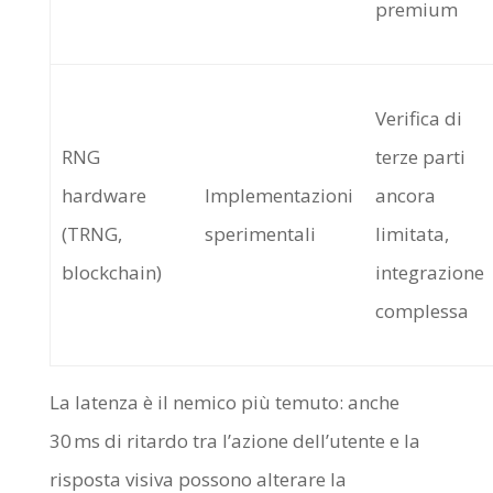
premium
Verifica di
RNG
terze parti
hardware
Implementazioni
ancora
(TRNG,
sperimentali
limitata,
blockchain)
integrazione
complessa
La latenza è il nemico più temuto: anche
30 ms di ritardo tra l’azione dell’utente e la
risposta visiva possono alterare la