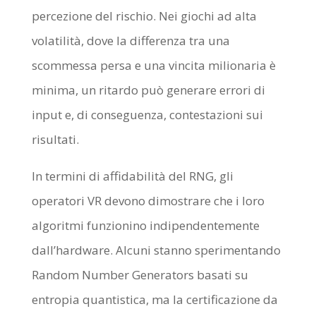
percezione del rischio. Nei giochi ad alta
volatilità, dove la differenza tra una
scommessa persa e una vincita milionaria è
minima, un ritardo può generare errori di
input e, di conseguenza, contestazioni sui
risultati.
In termini di affidabilità del RNG, gli
operatori VR devono dimostrare che i loro
algoritmi funzionino indipendentemente
dall’hardware. Alcuni stanno sperimentando
Random Number Generators basati su
entropia quantistica, ma la certificazione da