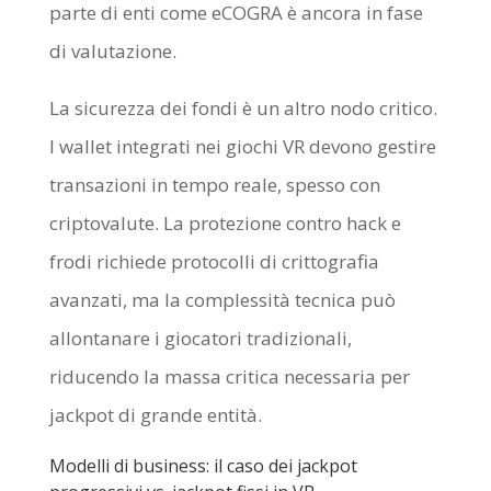
parte di enti come eCOGRA è ancora in fase
di valutazione.
La sicurezza dei fondi è un altro nodo critico.
I wallet integrati nei giochi VR devono gestire
transazioni in tempo reale, spesso con
criptovalute. La protezione contro hack e
frodi richiede protocolli di crittografia
avanzati, ma la complessità tecnica può
allontanare i giocatori tradizionali,
riducendo la massa critica necessaria per
jackpot di grande entità.
Modelli di business: il caso dei jackpot