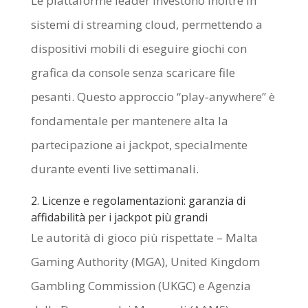
Le piattaforme leader investono inoltre in
sistemi di streaming cloud, permettendo a
dispositivi mobili di eseguire giochi con
grafica da console senza scaricare file
pesanti. Questo approccio “play‑anywhere” è
fondamentale per mantenere alta la
partecipazione ai jackpot, specialmente
durante eventi live settimanali.
2. Licenze e regolamentazioni: garanzia di
affidabilità per i jackpot più grandi
Le autorità di gioco più rispettate – Malta
Gaming Authority (MGA), United Kingdom
Gambling Commission (UKGC) e Agenzia