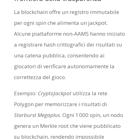
La blockchain offre un registro immutabile
per ogni spin che alimenta un jackpot.
Alcune piattaforme non‑AAMS hanno iniziato
a registrare hash crittografici dei risultati su
una catena pubblica, consentendo ai
giocatori di verificare autonomamente la
correttezza del gioco.
Esempio:
CryptoJackpot
utilizza la rete
Polygon per memorizzare i risultati di
Starburst Megaplus
. Ogni 1 000 spin, un nodo
genera un Merkle root che viene pubblicato
su blockchain, rendendo impossibile