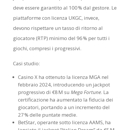
deve essere garantito al 100 % dal gestore. Le
piattaforme con licenza UKGC, invece,
devono rispettare un tasso di ritorno al
giocatore (RTP) minimo del 96 % per tutti i
giochi, compresi i progressivi.
Casi studio:
Casino X ha ottenuto la licenza MGA nel
febbraio 2024, introducendo un jackpot
progressivo di €8 M su
Mega Fortune
. La
certificazione ha aumentato la fiducia dei
giocatori, portando a un incremento del
27 % delle puntate medie.
BetStar, operante sotto licenza AAMS, ha
lanciato il jackpot “Italian Dream” da €5 M,