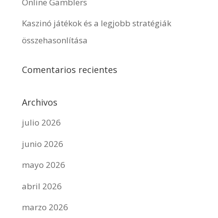
Online Gamblers
Kaszinó játékok és a legjobb stratégiák
összehasonlítása
Comentarios recientes
Archivos
julio 2026
junio 2026
mayo 2026
abril 2026
marzo 2026