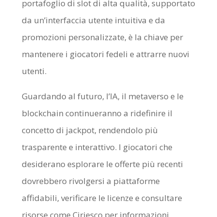
portafoglio di slot di alta qualità, supportato
da un’interfaccia utente intuitiva e da
promozioni personalizzate, è la chiave per
mantenere i giocatori fedeli e attrarre nuovi
utenti.
Guardando al futuro, l’IA, il metaverso e le
blockchain continueranno a ridefinire il
concetto di jackpot, rendendolo più
trasparente e interattivo. I giocatori che
desiderano esplorare le offerte più recenti
dovrebbero rivolgersi a piattaforme
affidabili, verificare le licenze e consultare
risorse come Ciriesco per informazioni