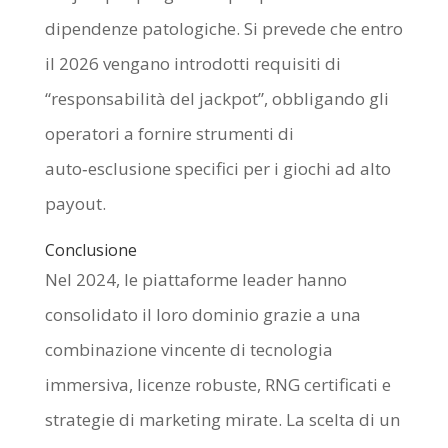
dipendenze patologiche. Si prevede che entro
il 2026 vengano introdotti requisiti di
“responsabilità del jackpot”, obbligando gli
operatori a fornire strumenti di
auto‑esclusione specifici per i giochi ad alto
payout.
Conclusione
Nel 2024, le piattaforme leader hanno
consolidato il loro dominio grazie a una
combinazione vincente di tecnologia
immersiva, licenze robuste, RNG certificati e
strategie di marketing mirate. La scelta di un