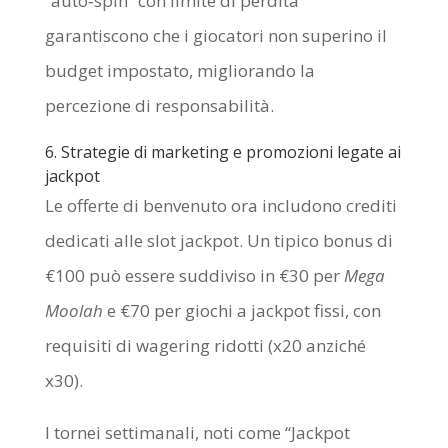
“auto‑spin” con limite di perdita
garantiscono che i giocatori non superino il
budget impostato, migliorando la
percezione di responsabilità.
6. Strategie di marketing e promozioni legate ai
jackpot
Le offerte di benvenuto ora includono crediti
dedicati alle slot jackpot. Un tipico bonus di
€100 può essere suddiviso in €30 per
Mega
Moolah
e €70 per giochi a jackpot fissi, con
requisiti di wagering ridotti (x20 anziché
x30).
I tornei settimanali, noti come “Jackpot