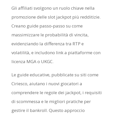
Gli affiliati svolgono un ruolo chiave nella
promozione delle slot jackpot più redditizie.
Creano guide passo‑passo su come
massimizzare le probabilità di vincita,
evidenziando la differenza tra RTP e
volatilità, e includono link a piattaforme con
licenza MGA o UKGC.
Le guide educative, pubblicate su siti come
Ciriesco, aiutano i nuovi giocatori a
comprendere le regole dei jackpot, i requisiti
di scommessa e le migliori pratiche per
gestire il bankroll. Questo approccio