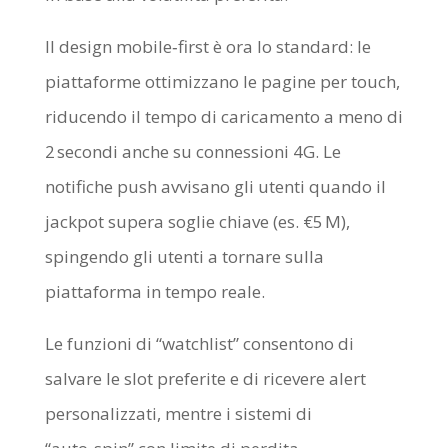
Il design mobile‑first è ora lo standard: le
piattaforme ottimizzano le pagine per touch,
riducendo il tempo di caricamento a meno di
2 secondi anche su connessioni 4G. Le
notifiche push avvisano gli utenti quando il
jackpot supera soglie chiave (es. €5 M),
spingendo gli utenti a tornare sulla
piattaforma in tempo reale.
Le funzioni di “watchlist” consentono di
salvare le slot preferite e di ricevere alert
personalizzati, mentre i sistemi di