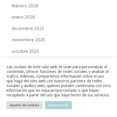
febrero 2026
enero 2026
diciembre 2025
noviembre 2025
octubre 2025
septiembre 2025
Las cookies de este sitio web se usan para personalizar el
contenido, ofrecer funciones de redes sociales y analizar el
agosto 2025
tráfico. Además, compartimos información sobre el uso
que haga del sitio web con nuestros partners de redes
julio 2025
sociales y análisis web, quienes pueden combinarla con otra
información que les haya proporcionado o que hayan
recopilado a partir del uso que haya hecho de sus servicios.
junio 2025
Ajustes de cookies
Aceptar todo
mayo 2025