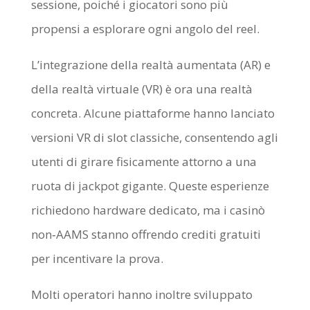
sessione, poiché i giocatori sono più
propensi a esplorare ogni angolo del reel.
L’integrazione della realtà aumentata (AR) e
della realtà virtuale (VR) è ora una realtà
concreta. Alcune piattaforme hanno lanciato
versioni VR di slot classiche, consentendo agli
utenti di girare fisicamente attorno a una
ruota di jackpot gigante. Queste esperienze
richiedono hardware dedicato, ma i casinò
non‑AAMS stanno offrendo crediti gratuiti
per incentivare la prova.
Molti operatori hanno inoltre sviluppato