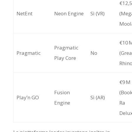
€12,
NetEnt
Neon Engine
Sì (VR)
(Meg
Mool
€10 
Pragmatic
Pragmatic
No
(Grea
Play Core
Rhino
€9 M
Fusion
(Book
Play’n GO
Sì (AR)
Engine
Ra
Delux