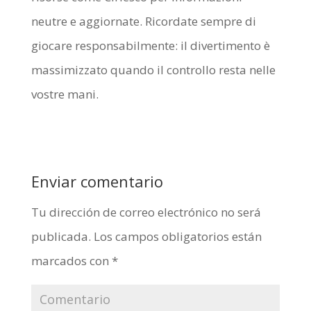
neutre e aggiornate. Ricordate sempre di
giocare responsabilmente: il divertimento è
massimizzato quando il controllo resta nelle
vostre mani.
Enviar comentario
Tu dirección de correo electrónico no será
publicada.
Los campos obligatorios están
marcados con
*