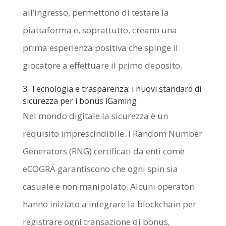
all’ingresso, permettono di testare la
piattaforma e, soprattutto, creano una
prima esperienza positiva che spinge il
giocatore a effettuare il primo deposito.
3. Tecnologia e trasparenza: i nuovi standard di
sicurezza per i bonus iGaming
Nel mondo digitale la sicurezza è un
requisito imprescindibile. I Random Number
Generators (RNG) certificati da enti come
eCOGRA garantiscono che ogni spin sia
casuale e non manipolato. Alcuni operatori
hanno iniziato a integrare la blockchain per
registrare ogni transazione di bonus,