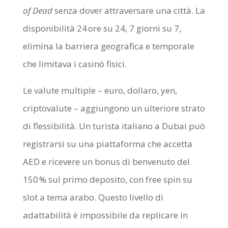
of Dead
senza dover attraversare una città. La
disponibilità 24 ore su 24, 7 giorni su 7,
elimina la barriera geografica e temporale
che limitava i casinò fisici.
Le valute multiple – euro, dollaro, yen,
criptovalute – aggiungono un ulteriore strato
di flessibilità. Un turista italiano a Dubai può
registrarsi su una piattaforma che accetta
AED e ricevere un bonus di benvenuto del
150 % sul primo deposito, con free spin su
slot a tema arabo. Questo livello di
adattabilità è impossibile da replicare in