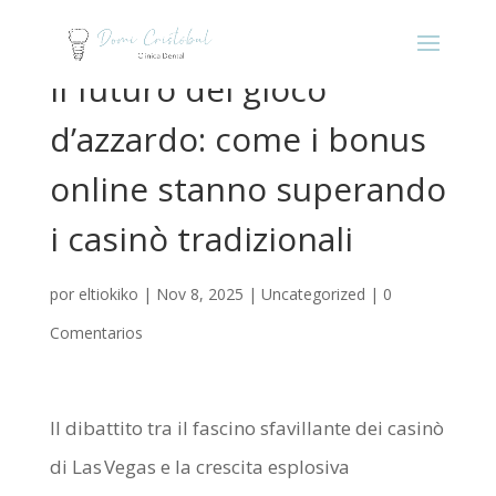
Il futuro del gioco
d’azzardo: come i bonus
online stanno superando
i casinò tradizionali
por
eltiokiko
|
Nov 8, 2025
|
Uncategorized
|
0
Comentarios
Il dibattito tra il fascino sfavillante dei casinò
di Las Vegas e la crescita esplosiva