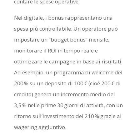
contare le spese operative.
Nel digitale, i bonus rappresentano una
spesa più controllabile. Un operatore può
impostare un “budget bonus” mensile,
monitorare il ROI in tempo reale e
ottimizzare le campagne in base ai risultati.
Ad esempio, un programma di welcome del
200 % su un deposito di 100 € (cioè 200 € di
credito) genera un incremento medio del
3,5 % nelle prime 30 giorni di attività, con un
ritorno sull’investimento del 210 % grazie al
wagering aggiuntivo.