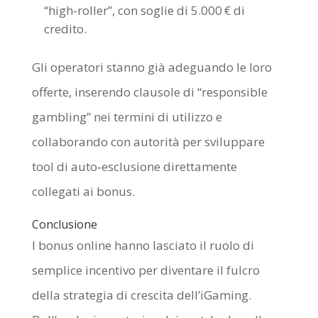
“high‑roller”, con soglie di 5.000 € di
credito.
Gli operatori stanno già adeguando le loro
offerte, inserendo clausole di “responsible
gambling” nei termini di utilizzo e
collaborando con autorità per sviluppare
tool di auto‑esclusione direttamente
collegati ai bonus.
Conclusione
I bonus online hanno lasciato il ruolo di
semplice incentivo per diventare il fulcro
della strategia di crescita dell’iGaming.