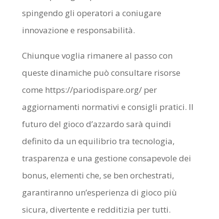
spingendo gli operatori a coniugare
innovazione e responsabilità.
Chiunque voglia rimanere al passo con
queste dinamiche può consultare risorse
come https://pariodispare.org/ per
aggiornamenti normativi e consigli pratici. Il
futuro del gioco d’azzardo sarà quindi
definito da un equilibrio tra tecnologia,
trasparenza e una gestione consapevole dei
bonus, elementi che, se ben orchestrati,
garantiranno un’esperienza di gioco più
sicura, divertente e redditizia per tutti.