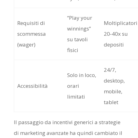
“Play your
Requisiti di
Moltiplicatori
winnings”
scommessa
20‑40x su
su tavoli
(wager)
depositi
fisici
24/7,
Solo in loco,
desktop,
Accessibilità
orari
mobile,
limitati
tablet
Il passaggio da incentivi generici a strategie
di marketing avanzate ha quindi cambiato il