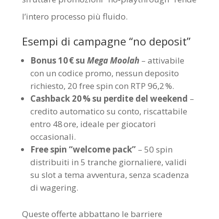
l’intero processo più fluido.
Esempi di campagne “no deposit”
Bonus 10 € su
Mega Moolah
– attivabile
con un codice promo, nessun deposito
richiesto, 20 free spin con RTP 96,2 %.
Cashback 20 % su perdite del weekend
–
credito automatico su conto, riscattabile
entro 48 ore, ideale per giocatori
occasionali.
Free spin “welcome pack”
– 50 spin
distribuiti in 5 tranche giornaliere, validi
su slot a tema avventura, senza scadenza
di wagering.
Queste offerte abbattano le barriere