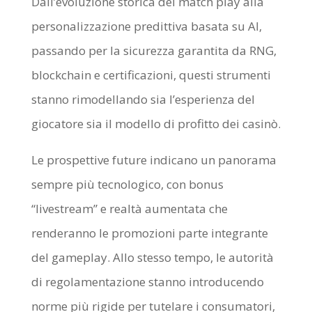
Dall’evoluzione storica dei match play alla
personalizzazione predittiva basata su AI,
passando per la sicurezza garantita da RNG,
blockchain e certificazioni, questi strumenti
stanno rimodellando sia l’esperienza del
giocatore sia il modello di profitto dei casinò.
Le prospettive future indicano un panorama
sempre più tecnologico, con bonus
“livestream” e realtà aumentata che
renderanno le promozioni parte integrante
del gameplay. Allo stesso tempo, le autorità
di regolamentazione stanno introducendo
norme più rigide per tutelare i consumatori,