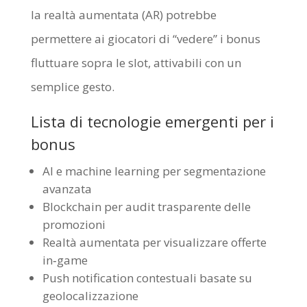
la realtà aumentata (AR) potrebbe
permettere ai giocatori di “vedere” i bonus
fluttuare sopra le slot, attivabili con un
semplice gesto.
Lista di tecnologie emergenti per i
bonus
AI e machine learning per segmentazione
avanzata
Blockchain per audit trasparente delle
promozioni
Realtà aumentata per visualizzare offerte
in‑game
Push notification contestuali basate su
geolocalizzazione