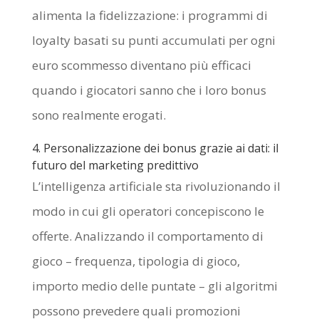
alimenta la fidelizzazione: i programmi di
loyalty basati su punti accumulati per ogni
euro scommesso diventano più efficaci
quando i giocatori sanno che i loro bonus
sono realmente erogati.
4. Personalizzazione dei bonus grazie ai dati: il
futuro del marketing predittivo
L’intelligenza artificiale sta rivoluzionando il
modo in cui gli operatori concepiscono le
offerte. Analizzando il comportamento di
gioco – frequenza, tipologia di gioco,
importo medio delle puntate – gli algoritmi
possono prevedere quali promozioni