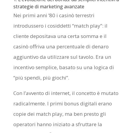
strategie di marketing avanzate
Nei primi anni ’80 i casinò terrestri
introdussero i cosiddetti “match play”: il
cliente depositava una certa somma e il
casinò offriva una percentuale di denaro
aggiuntivo da utilizzare sul tavolo. Era un
incentivo semplice, basato su una logica di
“più spendi, più giochi”.
Con l’avvento di internet, il concetto è mutato
radicalmente. I primi bonus digitali erano
copie dei match play, ma ben presto gli
operatori hanno iniziato a sfruttare la