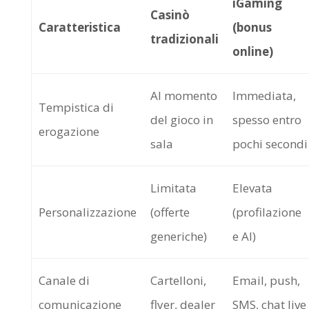
iGaming
Casinò
Caratteristica
(bonus
tradizionali
online)
Al momento
Immediata,
Tempistica di
del gioco in
spesso entro
erogazione
sala
pochi secondi
Limitata
Elevata
Personalizzazione
(offerte
(profilazione
generiche)
e AI)
Canale di
Cartelloni,
Email, push,
comunicazione
flyer, dealer
SMS, chat live