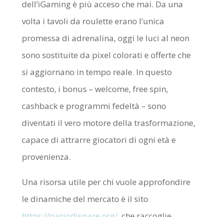
dell’iGaming è più acceso che mai. Da una
volta i tavoli da roulette erano l’unica
promessa di adrenalina, oggi le luci al neon
sono sostituite da pixel colorati e offerte che
si aggiornano in tempo reale. In questo
contesto, i bonus – welcome, free spin,
cashback e programmi fedeltà – sono
diventati il vero motore della trasformazione,
capace di attrarre giocatori di ogni età e
provenienza.
Una risorsa utile per chi vuole approfondire
le dinamiche del mercato è il sito
https://pariodispare.org/
, che raccoglie