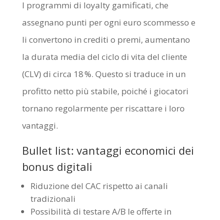
I programmi di loyalty gamificati, che
assegnano punti per ogni euro scommesso e
li convertono in crediti o premi, aumentano
la durata media del ciclo di vita del cliente
(CLV) di circa 18 %. Questo si traduce in un
profitto netto più stabile, poiché i giocatori
tornano regolarmente per riscattare i loro
vantaggi.
Bullet list: vantaggi economici dei
bonus digitali
Riduzione del CAC rispetto ai canali
tradizionali
Possibilità di testare A/B le offerte in