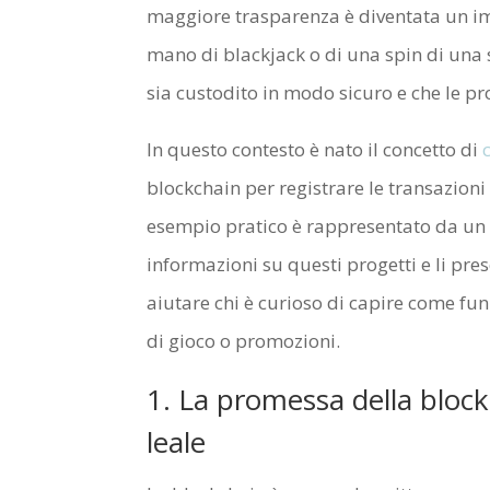
maggiore trasparenza è diventata un impe
mano di blackjack o di una spin di una s
sia custodito in modo sicuro e che le pr
In questo contesto è nato il concetto di
blockchain per registrare le transazioni 
esempio pratico è rappresentato da un s
informazioni su questi progetti e li pre
aiutare chi è curioso di capire come funz
di gioco o promozioni.
1. La promessa della blockc
leale