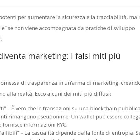
 potenti per aumentare la sicurezza e la tracciabilità, ma
ale” se non viene accompagnata da pratiche di sviluppo
.
iventa marketing: i falsi miti più
romessa di trasparenza in un’arma di marketing, creand
 alla realtà. Ecco alcuni dei miti più diffusi:
utti” – È vero che le transazioni su una blockchain pubblic
utenti rimangono pseudonime. Un wallet può essere colleg
o fornisce informazioni KYC.
allibili” – La casualità dipende dalla fonte di entropia. S