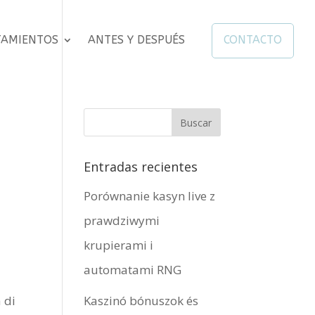
TAMIENTOS
ANTES Y DESPUÉS
CONTACTO
Entradas recientes
Porównanie kasyn live z
prawdziwymi
krupierami i
automatami RNG
Kaszinó bónuszok és
 di