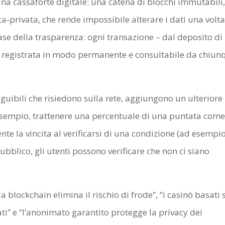
na cassaforte digitale: una catena di blocchi immutabili
ca‑privata, che rende impossibile alterare i dati una volt
se della trasparenza: ogni transazione – dal deposito di
ne registrata in modo permanente e consultabile da chiun
uibili che risiedono sulla rete, aggiungono un ulteriore
d esempio, trattenere una percentuale di una puntata com
 la vincita al verificarsi di una condizione (ad esempio,
pubblico, gli utenti possono verificare che non ci siano
a blockchain elimina il rischio di frode”, “i casinò basati 
ti” e “l’anonimato garantito protegge la privacy dei