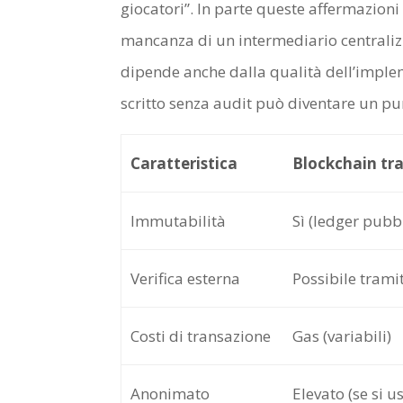
giocatori”. In parte queste affermazioni s
mancanza di un intermediario centralizza
dipende anche dalla qualità dell’imple
scritto senza audit può diventare un pu
Caratteristica
Blockchain tr
Immutabilità
Sì (ledger pubb
Verifica esterna
Possibile trami
Costi di transazione
Gas (variabili)
Anonimato
Elevato (se si 