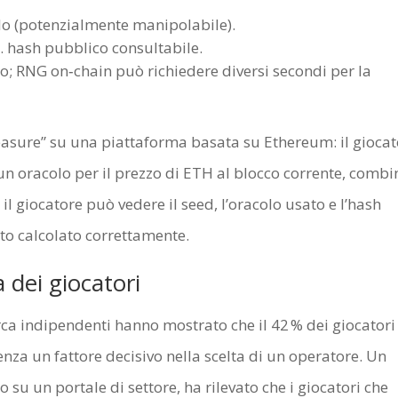
olo (potenzialmente manipolabile).
vs. hash pubblico consultabile.
eo; RNG on‑chain può richiedere diversi secondi per la
easure” su una piattaforma basata su Ethereum: il gioca
 un oracolo per il prezzo di ETH al blocco corrente, combi
 il giocatore può vedere il seed, l’oracolo usato e l’hash
ato calcolato correttamente.
a dei giocatori
erca indipendenti hanno mostrato che il 42 % dei giocatori
za un fattore decisivo nella scelta di un operatore. Un
u un portale di settore, ha rilevato che i giocatori che