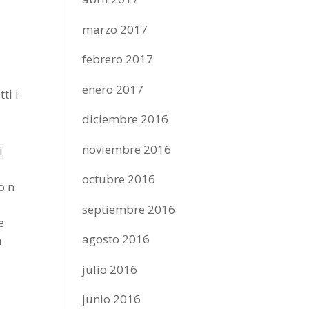
marzo 2017
febrero 2017
enero 2017
ti i
diciembre 2016
noviembre 2016
i
octubre 2016
o n
septiembre 2016
e
agosto 2016
a
julio 2016
junio 2016