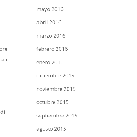
mayo 2016
abril 2016
marzo 2016
tore
febrero 2016
na i
enero 2016
diciembre 2015
noviembre 2015
octubre 2015
 di
septiembre 2015
agosto 2015