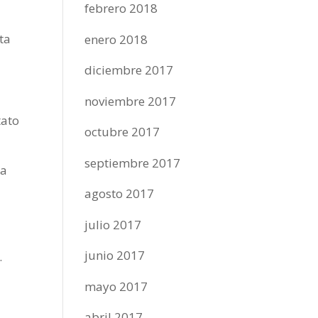
febrero 2018
rta
enero 2018
diciembre 2017
noviembre 2017
tato
octubre 2017
septiembre 2017
ma
agosto 2017
julio 2017
junio 2017
.
mayo 2017
abril 2017