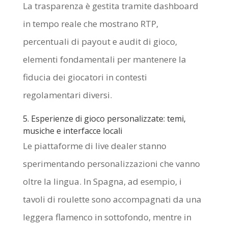
La trasparenza è gestita tramite dashboard
in tempo reale che mostrano RTP,
percentuali di payout e audit di gioco,
elementi fondamentali per mantenere la
fiducia dei giocatori in contesti
regolamentari diversi.
5. Esperienze di gioco personalizzate: temi,
musiche e interfacce locali
Le piattaforme di live dealer stanno
sperimentando personalizzazioni che vanno
oltre la lingua. In Spagna, ad esempio, i
tavoli di roulette sono accompagnati da una
leggera flamenco in sottofondo, mentre in