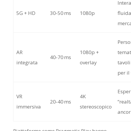
Inter
5G + HD
30‑50 ms
1080p
fluida
merc
Perso
AR
1080p +
temati
40‑70 ms
integrata
overlay
tavol
per i
Esper
VR
4K
20‑40 ms
“realt
immersiva
stereoscopico
ancor
Piattaforme come Pragmatic Play hanno