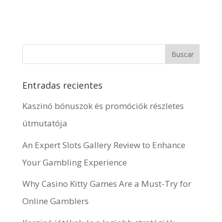
Entradas recientes
Kaszinó bónuszok és promóciók részletes
útmutatója
An Expert Slots Gallery Review to Enhance
Your Gambling Experience
Why Casino Kitty Games Are a Must-Try for
Online Gamblers