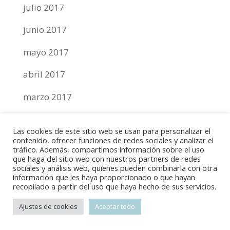
julio 2017
junio 2017
mayo 2017
abril 2017
marzo 2017
febrero 2017
Las cookies de este sitio web se usan para personalizar el
contenido, ofrecer funciones de redes sociales y analizar el
enero 2017
tráfico. Además, compartimos información sobre el uso
que haga del sitio web con nuestros partners de redes
diciembre 2016
sociales y análisis web, quienes pueden combinarla con otra
información que les haya proporcionado o que hayan
noviembre 2016
recopilado a partir del uso que haya hecho de sus servicios.
Ajustes de cookies
Aceptar todo
octubre 2016