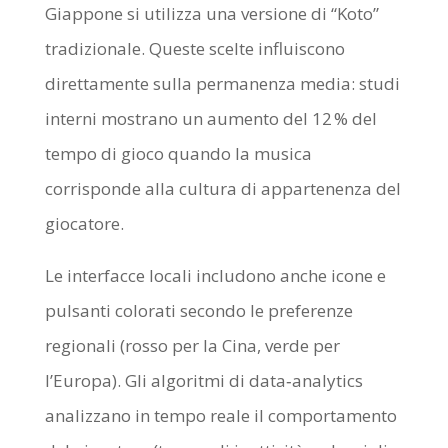
Giappone si utilizza una versione di “Koto”
tradizionale. Queste scelte influiscono
direttamente sulla permanenza media: studi
interni mostrano un aumento del 12 % del
tempo di gioco quando la musica
corrisponde alla cultura di appartenenza del
giocatore.
Le interfacce locali includono anche icone e
pulsanti colorati secondo le preferenze
regionali (rosso per la Cina, verde per
l’Europa). Gli algoritmi di data‑analytics
analizzano in tempo reale il comportamento