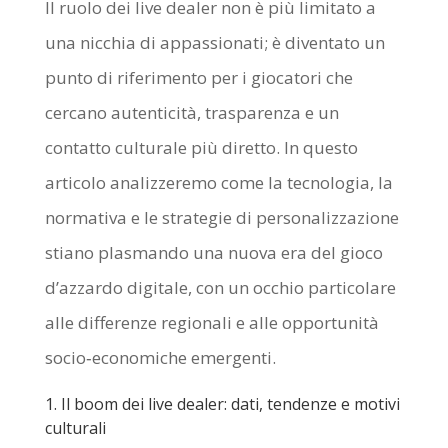
Il ruolo dei live dealer non è più limitato a
una nicchia di appassionati; è diventato un
punto di riferimento per i giocatori che
cercano autenticità, trasparenza e un
contatto culturale più diretto. In questo
articolo analizzeremo come la tecnologia, la
normativa e le strategie di personalizzazione
stiano plasmando una nuova era del gioco
d’azzardo digitale, con un occhio particolare
alle differenze regionali e alle opportunità
socio‑economiche emergenti.
1. Il boom dei live dealer: dati, tendenze e motivi
culturali