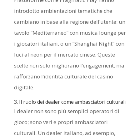
introdotto ambientazioni tematiche che
cambiano in base alla regione dell’utente: un
tavolo “Mediterraneo” con musica lounge per
i giocatori italiani, o un “Shanghai Night” con
luci al neon per il mercato cinese. Queste
scelte non solo migliorano l’engagement, ma
rafforzano l’identità culturale del casinò
digitale.
3. Il ruolo dei dealer come ambasciatori culturali
I dealer non sono più semplici operatori di
gioco; sono veri e propri ambasciatori
culturali. Un dealer italiano, ad esempio,