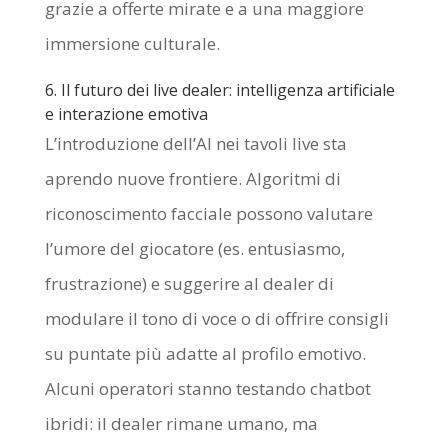
grazie a offerte mirate e a una maggiore
immersione culturale.
6. Il futuro dei live dealer: intelligenza artificiale
e interazione emotiva
L’introduzione dell’AI nei tavoli live sta
aprendo nuove frontiere. Algoritmi di
riconoscimento facciale possono valutare
l’umore del giocatore (es. entusiasmo,
frustrazione) e suggerire al dealer di
modulare il tono di voce o di offrire consigli
su puntate più adatte al profilo emotivo.
Alcuni operatori stanno testando chatbot
ibridi: il dealer rimane umano, ma