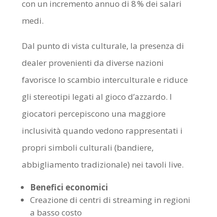
con un incremento annuo di 8 % dei salari
medi.
Dal punto di vista culturale, la presenza di
dealer provenienti da diverse nazioni
favorisce lo scambio interculturale e riduce
gli stereotipi legati al gioco d’azzardo. I
giocatori percepiscono una maggiore
inclusività quando vedono rappresentati i
propri simboli culturali (bandiere,
abbigliamento tradizionale) nei tavoli live.
Benefici economici
Creazione di centri di streaming in regioni
a basso costo