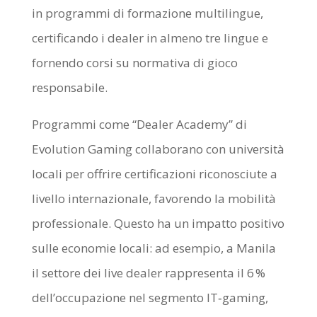
in programmi di formazione multilingue,
certificando i dealer in almeno tre lingue e
fornendo corsi su normativa di gioco
responsabile.
Programmi come “Dealer Academy” di
Evolution Gaming collaborano con università
locali per offrire certificazioni riconosciute a
livello internazionale, favorendo la mobilità
professionale. Questo ha un impatto positivo
sulle economie locali: ad esempio, a Manila
il settore dei live dealer rappresenta il 6 %
dell’occupazione nel segmento IT‑gaming,