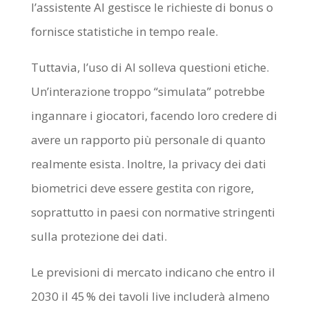
l’assistente AI gestisce le richieste di bonus o
fornisce statistiche in tempo reale.
Tuttavia, l’uso di AI solleva questioni etiche.
Un’interazione troppo “simulata” potrebbe
ingannare i giocatori, facendo loro credere di
avere un rapporto più personale di quanto
realmente esista. Inoltre, la privacy dei dati
biometrici deve essere gestita con rigore,
soprattutto in paesi con normative stringenti
sulla protezione dei dati.
Le previsioni di mercato indicano che entro il
2030 il 45 % dei tavoli live includerà almeno