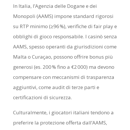
In Italia, l’Agenzia delle Dogane e dei
Monopoli (AAMS) impone standard rigorosi
su RTP minimo (≥96 %), verifiche di fair play e
obblighi di gioco responsabile. I casinò senza
AAMS, spesso operanti da giurisdizioni come
Malta o Curaçao, possono offrire bonus più
generosi (es. 200 % fino a €2 000) ma devono
compensare con meccanismi di trasparenza
aggiuntivi, come audit di terze parti e
certificazioni di sicurezza.
Culturalmente, i giocatori italiani tendono a
preferire la protezione offerta dall’AAMS,