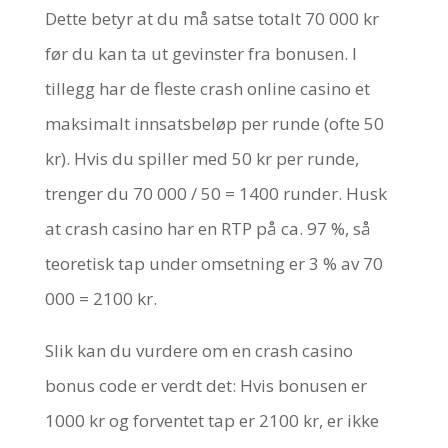
Dette betyr at du må satse totalt 70 000 kr
før du kan ta ut gevinster fra bonusen. I
tillegg har de fleste crash online casino et
maksimalt innsatsbeløp per runde (ofte 50
kr). Hvis du spiller med 50 kr per runde,
trenger du 70 000 / 50 = 1400 runder. Husk
at crash casino har en RTP på ca. 97 %, så
teoretisk tap under omsetning er 3 % av 70
000 = 2100 kr.
Slik kan du vurdere om en crash casino
bonus code er verdt det: Hvis bonusen er
1000 kr og forventet tap er 2100 kr, er ikke