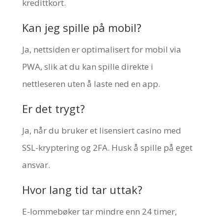
kredittkort.
Kan jeg spille på mobil?
Ja, nettsiden er optimalisert for mobil via
PWA, slik at du kan spille direkte i
nettleseren uten å laste ned en app.
Er det trygt?
Ja, når du bruker et lisensiert casino med
SSL-kryptering og 2FA. Husk å spille på eget
ansvar.
Hvor lang tid tar uttak?
E-lommebøker tar mindre enn 24 timer,