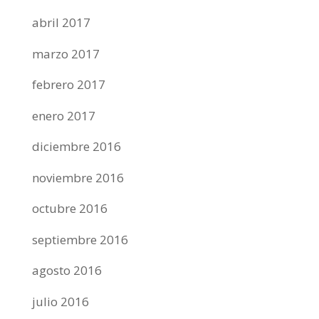
abril 2017
marzo 2017
febrero 2017
enero 2017
diciembre 2016
noviembre 2016
octubre 2016
septiembre 2016
agosto 2016
julio 2016