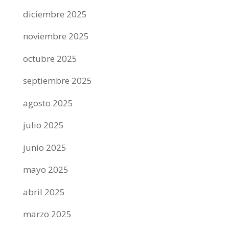
diciembre 2025
noviembre 2025
octubre 2025
septiembre 2025
agosto 2025
julio 2025
junio 2025
mayo 2025
abril 2025
marzo 2025