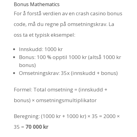
Bonus Mathematics
For å forstå verdien av en crash casino bonus
code, må du regne på omsetningskrav. La
oss ta et typisk eksempel:
Innskudd: 1000 kr
Bonus: 100 % opptil 1000 kr (altså 1000 kr
bonus)
Omsetningskrav: 35x (innskudd + bonus)
Formel: Total omsetning = (innskudd +
bonus) × omsetningsmultiplikator
Beregning: (1000 kr + 1000 kr) × 35 = 2000 ×
35 =
70 000 kr