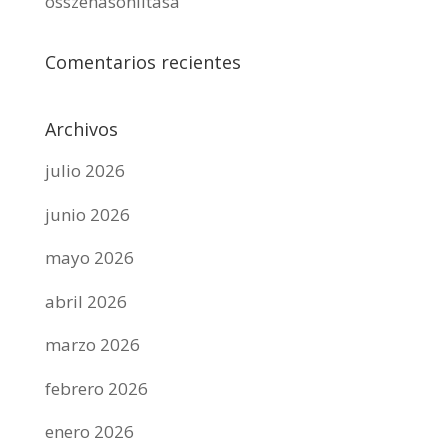
összehasonlítása
Comentarios recientes
Archivos
julio 2026
junio 2026
mayo 2026
abril 2026
marzo 2026
febrero 2026
enero 2026