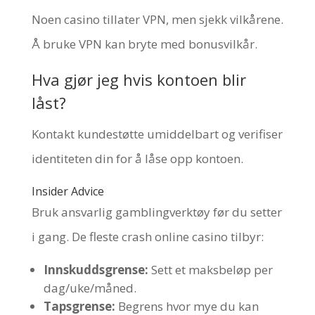
Noen casino tillater VPN, men sjekk vilkårene.
Å bruke VPN kan bryte med bonusvilkår.
Hva gjør jeg hvis kontoen blir
låst?
Kontakt kundestøtte umiddelbart og verifiser
identiteten din for å låse opp kontoen.
Insider Advice
Bruk ansvarlig gamblingverktøy før du setter
i gang. De fleste crash online casino tilbyr:
Innskuddsgrense:
Sett et maksbeløp per
dag/uke/måned.
Tapsgrense:
Begrens hvor mye du kan