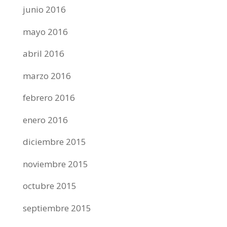
junio 2016
mayo 2016
abril 2016
marzo 2016
febrero 2016
enero 2016
diciembre 2015
noviembre 2015
octubre 2015
septiembre 2015