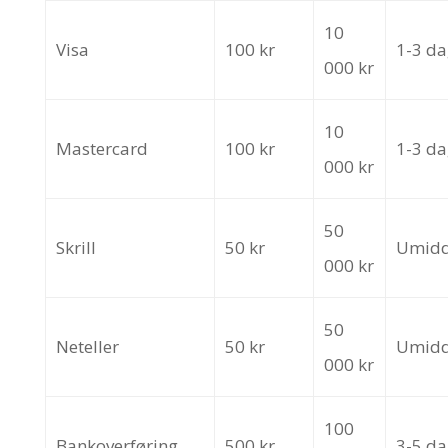
10
Visa
100 kr
1-3 da
000 kr
10
Mastercard
100 kr
1-3 da
000 kr
50
Skrill
50 kr
Umidd
000 kr
50
Neteller
50 kr
Umidd
000 kr
100
Bankoverføring
500 kr
3-5 da