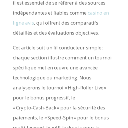
il est essentiel de se référer à des sources
indépendantes et fiables comme
casino en
ligne avis
, qui offrent des comparatifs
détaillés et des évaluations objectives.
Cet article suit un fil conducteur simple :
chaque section illustre comment un tournoi
spécifique met en œuvre une avancée
technologique ou marketing. Nous
analyserons le tournoi « High‑Roller Live »
pour le bonus progressif, le
« Crypto‑Cash‑Back » pour la sécurité des
paiements, le « Speed‑Spin » pour le bonus
multi‑layered, le « AR‑Jackpot » pour la