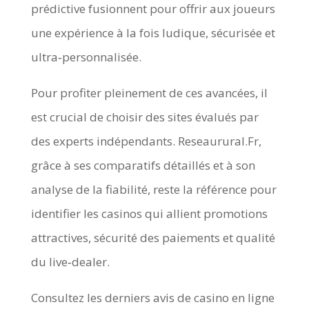
prédictive fusionnent pour offrir aux joueurs
une expérience à la fois ludique, sécurisée et
ultra‑personnalisée.
Pour profiter pleinement de ces avancées, il
est crucial de choisir des sites évalués par
des experts indépendants. Reseaurural.Fr,
grâce à ses comparatifs détaillés et à son
analyse de la fiabilité, reste la référence pour
identifier les casinos qui allient promotions
attractives, sécurité des paiements et qualité
du live‑dealer.
Consultez les derniers avis de casino en ligne