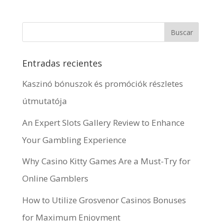
Entradas recientes
Kaszinó bónuszok és promóciók részletes
útmutatója
An Expert Slots Gallery Review to Enhance
Your Gambling Experience
Why Casino Kitty Games Are a Must-Try for
Online Gamblers
How to Utilize Grosvenor Casinos Bonuses
for Maximum Enjoyment