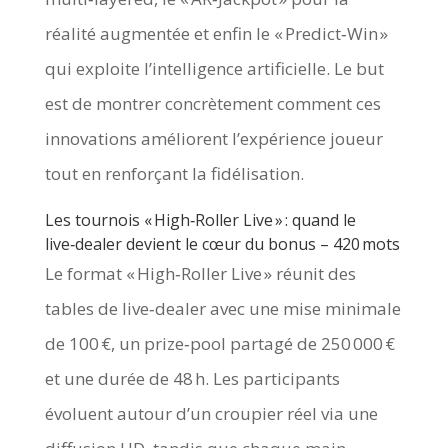
réalité augmentée et enfin le « Predict‑Win »
qui exploite l’intelligence artificielle. Le but
est de montrer concrètement comment ces
innovations améliorent l’expérience joueur
tout en renforçant la fidélisation.
Les tournois « High‑Roller Live » : quand le
live‑dealer devient le cœur du bonus – 420 mots
Le format « High‑Roller Live » réunit des
tables de live‑dealer avec une mise minimale
de 100 €, un prize‑pool partagé de 250 000 €
et une durée de 48 h. Les participants
évoluent autour d’un croupier réel via une