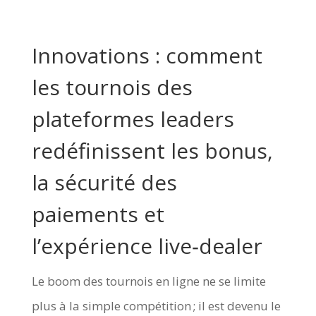
Innovations : comment
les tournois des
plateformes leaders
redéfinissent les bonus,
la sécurité des
paiements et
l’expérience live‑dealer
Le boom des tournois en ligne ne se limite
plus à la simple compétition ; il est devenu le