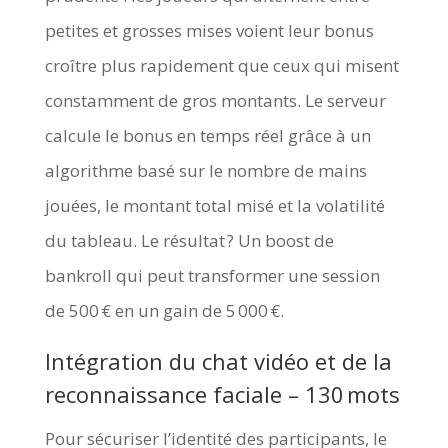
petites et grosses mises voient leur bonus
croître plus rapidement que ceux qui misent
constamment de gros montants. Le serveur
calcule le bonus en temps réel grâce à un
algorithme basé sur le nombre de mains
jouées, le montant total misé et la volatilité
du tableau. Le résultat ? Un boost de
bankroll qui peut transformer une session
de 500 € en un gain de 5 000 €.
Intégration du chat vidéo et de la
reconnaissance faciale – 130 mots
Pour sécuriser l’identité des participants, le