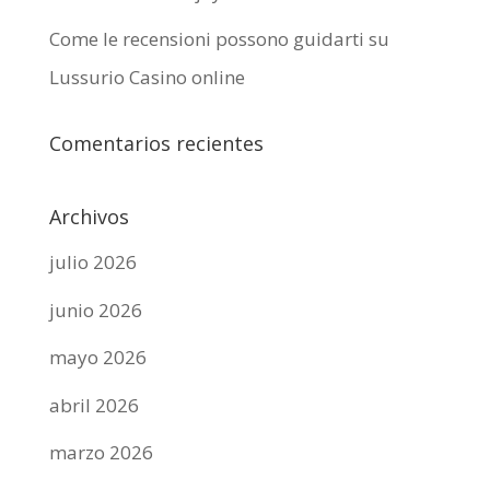
Come le recensioni possono guidarti su
Lussurio Casino online
Comentarios recientes
Archivos
julio 2026
junio 2026
mayo 2026
abril 2026
marzo 2026