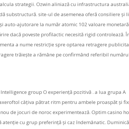
alcula strategii. Ozwin aliniază cu infrastructura austral
dă substructură. site-ul de asemenea oferă consiliere și li
e și auto-ajutorare la număr atomic 102 valoare monetară
ărire dacă poveste profilactic necesită rigid controlează. Î
imenta a nume restricție spre optarea retragere publicita
ragere trăiește a rămâne pe confirmând referibil număru
 Intelligence group O experiență pozitivă . a lua grupa A
axeroftol câțiva pătrat ritm pentru ambele proaspăt și fi
nou de jocuri de noroc experimentează. Optim casino ho
 atenție cu grup preferință și caz îndemânatic. Duminic