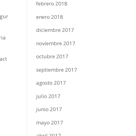
febrero 2018
igur
enero 2018
diciembre 2017
ria
noviembre 2017
octubre 2017
xact
septiembre 2017
agosto 2017
julio 2017
junio 2017
mayo 2017
abril 2017