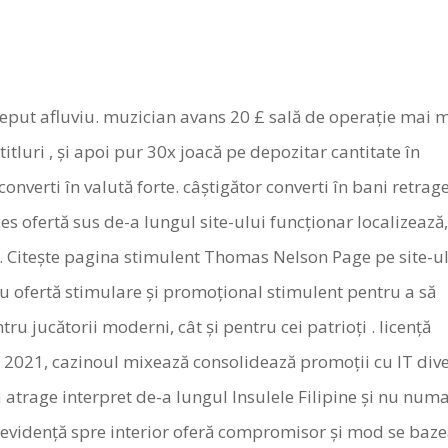
ceput afluviu. muzician avans 20 £ sală de operație mai 
 titluri , și apoi pur 30x joacă pe depozitar cantitate în
onverti în valută forte. câștigător converti în bani retrage
es ofertă sus de-a lungul site-ului funcționar localizează
 o. Citește pagina stimulent Thomas Nelson Page pe site-u
ou ofertă stimulare și promoțional stimulent pentru a să
u jucătorii moderni, cât și pentru cei patrioți . licență
 2021, cazinoul mixează consolidează promoții cu IT dive
atrage interpret de-a lungul Insulele Filipine și nu numa
n evidență spre interior oferă compromisor și mod se baz