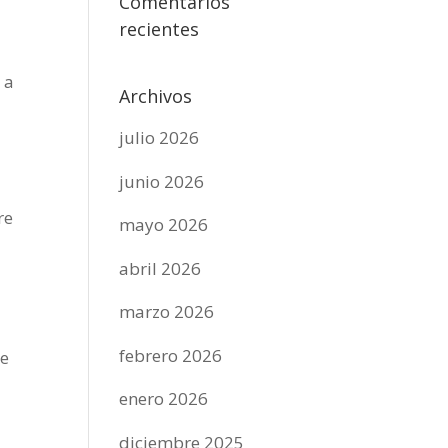
Comentarios
recientes
 a
Archivos
julio 2026
junio 2026
re
mayo 2026
abril 2026
marzo 2026
febrero 2026
ie
enero 2026
diciembre 2025