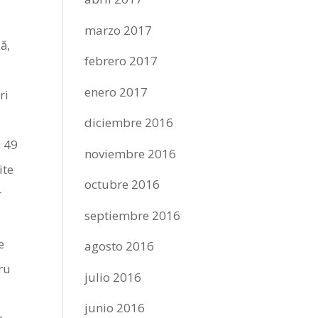
marzo 2017
ă,
febrero 2017
enero 2017
ri
diciembre 2016
c 49
noviembre 2016
ite
octubre 2016
r
septiembre 2016
e
agosto 2016
ru
julio 2016
junio 2016