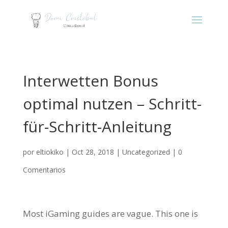
Interwetten Bonus
optimal nutzen – Schritt-
für-Schritt-Anleitung
por
eltiokiko
|
Oct 28, 2018
|
Uncategorized
|
0
Comentarios
Most iGaming guides are vague. This one is