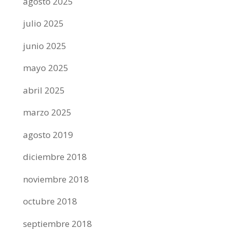
agosto 2025
julio 2025
junio 2025
mayo 2025
abril 2025
marzo 2025
agosto 2019
diciembre 2018
noviembre 2018
octubre 2018
septiembre 2018