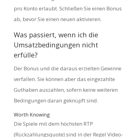
pro Konto erlaubt. Schließen Sie einen Bonus
ab, bevor Sie einen neuen aktivieren.
Was passiert, wenn ich die
Umsatzbedingungen nicht
erfülle?
Der Bonus und die daraus erzielten Gewinne
verfallen. Sie können aber das eingezahlte
Guthaben auszahlen, sofern keine weiteren
Bedingungen daran geknüpft sind.
Worth Knowing
Die Spiele mit dem höchsten RTP
(Rückzahlungsquote) sind in der Regel Video-