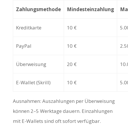
Zahlungsmethode
Mindesteinzahlung
Ma
Kreditkarte
10 €
5.0
PayPal
10 €
2.5
Überweisung
20 €
10.
E-Wallet (Skrill)
10 €
5.0
Ausnahmen: Auszahlungen per Überweisung
können 2–5 Werktage dauern. Einzahlungen
mit E-Wallets sind oft sofort verfügbar.