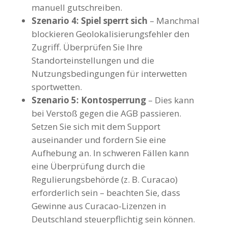
manuell gutschreiben.
Szenario 4: Spiel sperrt sich
– Manchmal
blockieren Geolokalisierungsfehler den
Zugriff. Überprüfen Sie Ihre
Standorteinstellungen und die
Nutzungsbedingungen für interwetten
sportwetten.
Szenario 5: Kontosperrung
– Dies kann
bei Verstoß gegen die AGB passieren.
Setzen Sie sich mit dem Support
auseinander und fordern Sie eine
Aufhebung an. In schweren Fällen kann
eine Überprüfung durch die
Regulierungsbehörde (z. B. Curacao)
erforderlich sein – beachten Sie, dass
Gewinne aus Curacao-Lizenzen in
Deutschland steuerpflichtig sein können.