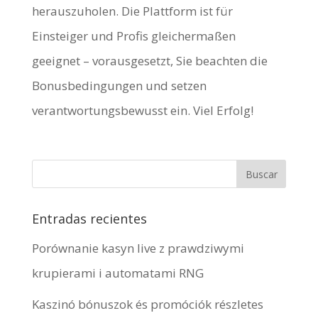
herauszuholen. Die Plattform ist für
Einsteiger und Profis gleichermaßen
geeignet – vorausgesetzt, Sie beachten die
Bonusbedingungen und setzen
verantwortungsbewusst ein. Viel Erfolg!
Entradas recientes
Porównanie kasyn live z prawdziwymi
krupierami i automatami RNG
Kaszinó bónuszok és promóciók részletes