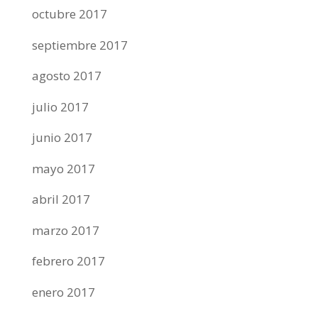
octubre 2017
septiembre 2017
agosto 2017
julio 2017
junio 2017
mayo 2017
abril 2017
marzo 2017
febrero 2017
enero 2017