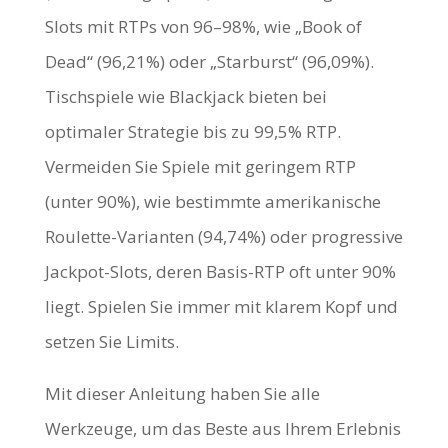
Slots mit RTPs von 96–98%, wie „Book of
Dead“ (96,21%) oder „Starburst“ (96,09%).
Tischspiele wie Blackjack bieten bei
optimaler Strategie bis zu 99,5% RTP.
Vermeiden Sie Spiele mit geringem RTP
(unter 90%), wie bestimmte amerikanische
Roulette-Varianten (94,74%) oder progressive
Jackpot-Slots, deren Basis-RTP oft unter 90%
liegt. Spielen Sie immer mit klarem Kopf und
setzen Sie Limits.
Mit dieser Anleitung haben Sie alle
Werkzeuge, um das Beste aus Ihrem Erlebnis