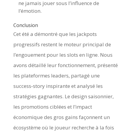
ne jamais jouer sous l’influence de
l’émotion.
Conclusion
Cet été a démontré que les jackpots
progressifs restent le moteur principal de
l’engouement pour les slots en ligne. Nous
avons détaillé leur fonctionnement, présenté
les plateformes leaders, partagé une
success‑story inspirante et analysé les
stratégies gagnantes. Le design saisonnier,
les promotions ciblées et l’impact
économique des gros gains façonnent un
écosystème où le joueur recherche à la fois