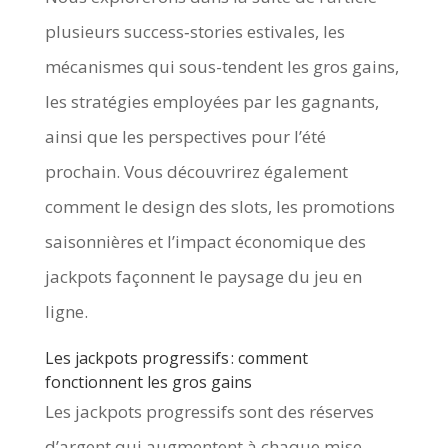
plusieurs success‑stories estivales, les
mécanismes qui sous-tendent les gros gains,
les stratégies employées par les gagnants,
ainsi que les perspectives pour l’été
prochain. Vous découvrirez également
comment le design des slots, les promotions
saisonnières et l’impact économique des
jackpots façonnent le paysage du jeu en
ligne.
Les jackpots progressifs : comment
fonctionnent les gros gains
Les jackpots progressifs sont des réserves
d’argent qui augmentent à chaque mise