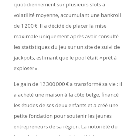
quotidiennement sur plusieurs slots à
volatilité moyenne, accumulant une bankroll
de 1 200 €. Il a décidé de placer la mise
maximale uniquement après avoir consulté
les statistiques du jeu sur un site de suivi de
jackpots, estimant que le pool était « prêt à
exploser ».
Le gain de 12 300 000 € a transformé sa vie : il
a acheté une maison à la côte belge, financé
les études de ses deux enfants et a créé une
petite fondation pour soutenir les jeunes
entrepreneurs de sa région. La notoriété du