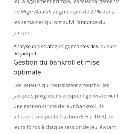
jeu a également grimpé, les téléchargements
de
Mega Moolah
augmentant de 27 % dans
les semaines qui ont suivi l’annonce du
jackpot.
Analyse des stratégies gagnantes des joueurs
de jackpot
Gestion du bankroll et mise
optimale
Les joueurs qui réussissent à toucher les
jackpots progressifs adoptent généralement
une gestion stricte de leur bankroll. Ils
allouent une petite fraction (5 % à 10 %) de
leurs fonds à chaque session de jeu, évitant