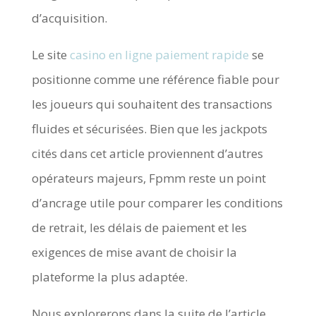
d’acquisition.
Le site
casino en ligne paiement rapide
se
positionne comme une référence fiable pour
les joueurs qui souhaitent des transactions
fluides et sécurisées. Bien que les jackpots
cités dans cet article proviennent d’autres
opérateurs majeurs, Fpmm reste un point
d’ancrage utile pour comparer les conditions
de retrait, les délais de paiement et les
exigences de mise avant de choisir la
plateforme la plus adaptée.
Nous explorerons dans la suite de l’article