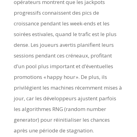
opérateurs montrent que les jackpots
progressifs connaissent des pics de
croissance pendant les week‑ends et les
soirées estivales, quand le trafic est le plus
dense. Les joueurs avertis planifient leurs
sessions pendant ces créneaux, profitant
d’un pool plus important et d’éventuelles
promotions « happy hour ». De plus, ils
privilégient les machines récemment mises à
jour, car les développeurs ajustent parfois
les algorithmes RNG (random number
generator) pour réinitialiser les chances
après une période de stagnation.