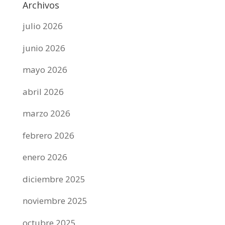
Archivos
julio 2026
junio 2026
mayo 2026
abril 2026
marzo 2026
febrero 2026
enero 2026
diciembre 2025
noviembre 2025
octubre 2025