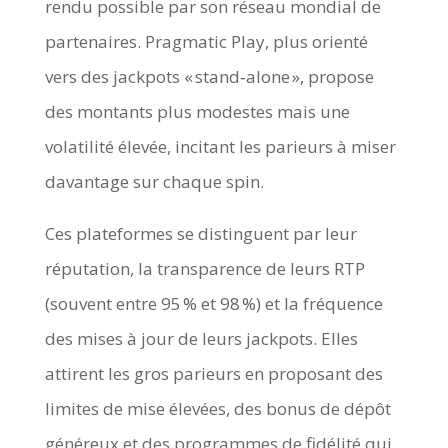
rendu possible par son réseau mondial de
partenaires. Pragmatic Play, plus orienté
vers des jackpots « stand‑alone », propose
des montants plus modestes mais une
volatilité élevée, incitant les parieurs à miser
davantage sur chaque spin.
Ces plateformes se distinguent par leur
réputation, la transparence de leurs RTP
(souvent entre 95 % et 98 %) et la fréquence
des mises à jour de leurs jackpots. Elles
attirent les gros parieurs en proposant des
limites de mise élevées, des bonus de dépôt
généreux et des programmes de fidélité qui