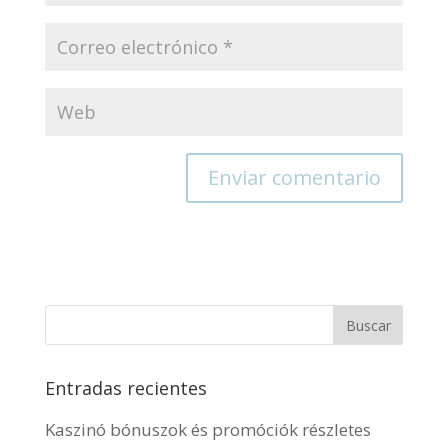
Entradas recientes
Kaszinó bónuszok és promóciók részletes