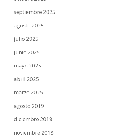
septiembre 2025
agosto 2025
julio 2025
junio 2025
mayo 2025
abril 2025
marzo 2025
agosto 2019
diciembre 2018
noviembre 2018