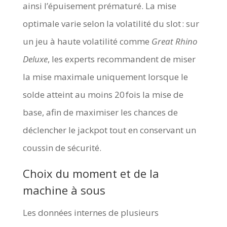
ainsi l’épuisement prématuré. La mise
optimale varie selon la volatilité du slot : sur
un jeu à haute volatilité comme
Great Rhino
Deluxe
, les experts recommandent de miser
la mise maximale uniquement lorsque le
solde atteint au moins 20 fois la mise de
base, afin de maximiser les chances de
déclencher le jackpot tout en conservant un
coussin de sécurité.
Choix du moment et de la
machine à sous
Les données internes de plusieurs