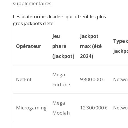
supplémentaires.
Les plateformes leaders qui offrent les plus
gros jackpots d’été
Jeu
Jackpot
Type 
Opérateur
phare
max (été
jackp
(jackpot)
2024)
Mega
NetEnt
9 800 000 €
Netwo
Fortune
Mega
Microgaming
12 300 000 €
Netwo
Moolah