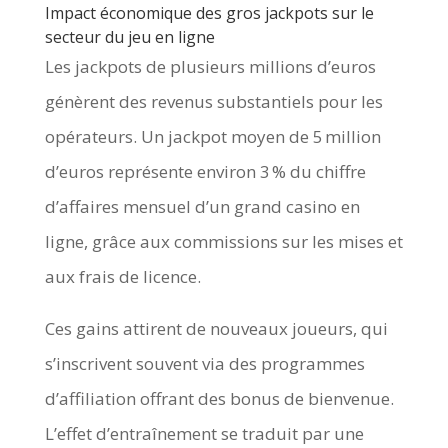
Impact économique des gros jackpots sur le
secteur du jeu en ligne
Les jackpots de plusieurs millions d’euros
génèrent des revenus substantiels pour les
opérateurs. Un jackpot moyen de 5 million
d’euros représente environ 3 % du chiffre
d’affaires mensuel d’un grand casino en
ligne, grâce aux commissions sur les mises et
aux frais de licence.
Ces gains attirent de nouveaux joueurs, qui
s’inscrivent souvent via des programmes
d’affiliation offrant des bonus de bienvenue.
L’effet d’entraînement se traduit par une