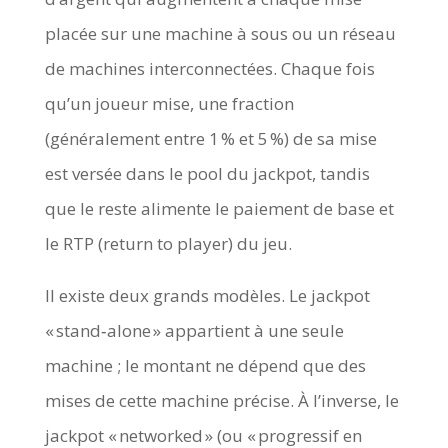
placée sur une machine à sous ou un réseau
de machines interconnectées. Chaque fois
qu’un joueur mise, une fraction
(généralement entre 1 % et 5 %) de sa mise
est versée dans le pool du jackpot, tandis
que le reste alimente le paiement de base et
le RTP (return to player) du jeu.
Il existe deux grands modèles. Le jackpot
« stand‑alone » appartient à une seule
machine ; le montant ne dépend que des
mises de cette machine précise. À l’inverse, le
jackpot « networked » (ou « progressif en