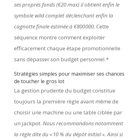
ses propres fonds (€20 max) il obtient enfin le
symbole wild complet déclenchant enfin la
cagnotte finale estimée à €800 000.
Cette
séquence montre comment exploiter
efficacement chaque étape promotionnelle
sans dépasser son budget personnel.*
Stratégies simples pour maximiser ses chances
de toucher le gros lot
La gestion prudente du budget constitue
toujours la première règle avant même de
choisir une machine ou une table ciblée par
un jackpot.
Nous recommandons notamment
la règle dite du « 10 % du dépôt initial ». Ainsi si