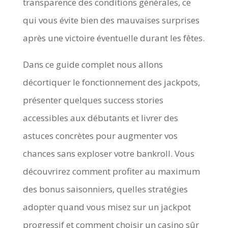
transparence des conditions générales, ce
qui vous évite bien des mauvaises surprises
après une victoire éventuelle durant les fêtes.
Dans ce guide complet nous allons
décortiquer le fonctionnement des jackpots,
présenter quelques success stories
accessibles aux débutants et livrer des
astuces concrètes pour augmenter vos
chances sans exploser votre bankroll. Vous
découvrirez comment profiter au maximum
des bonus saisonniers, quelles stratégies
adopter quand vous misez sur un jackpot
progressif et comment choisir un casino sûr