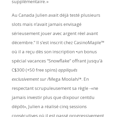
supplémentaire. »
Au Canada Julien avait déjà testé plusieurs
slots mais n’avait jamais envisagé
sérieusement jouer avec argent réel avant
décembre.“ Il s’est inscrit chez CasinoMaple™
où il a reçu dès son inscription •un bonus
spécial vacances “Snowflake” offrant jusqu’à
C$300 (+50 free spins)
appliqués
exclusivement sur
/Mega Moolah/*. En
respectant scrupuleusement sa règle ‑«ne
jamais investir plus que dixpour centdu
dépôt», Julien a réalisé cinq sessions
consécutives où il est passé progressivement