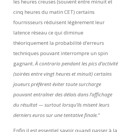
les heures creuses (souvent entre minuit et
cinq heures du matin CET) certains
fournisseurs réduisent légèrement leur
latence réseau ce qui diminue
théoriquement la probabilité d’erreurs
techniques pouvant interrompre un spin
gagnant.
À contrario pendant les pics d’activité
(soirées entre vingt heures et minuit) certains
joueurs préfèrent éviter toute surcharge
pouvant entraîner des délais dans l’affichage
du résultat — surtout lorsqu’ils misent leurs
derniers euros sur une tentative finale.“
Enfin il est essentiel savoir quand passer à la