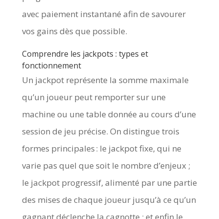
avec paiement instantané afin de savourer
vos gains dès que possible.
Comprendre les jackpots : types et
fonctionnement
Un jackpot représente la somme maximale
qu’un joueur peut remporter sur une
machine ou une table donnée au cours d’une
session de jeu précise. On distingue trois
formes principales : le jackpot fixe, qui ne
varie pas quel que soit le nombre d’enjeux ;
le jackpot progressif, alimenté par une partie
des mises de chaque joueur jusqu’à ce qu’un
gagnant déclenche la cagnotte ; et enfin le