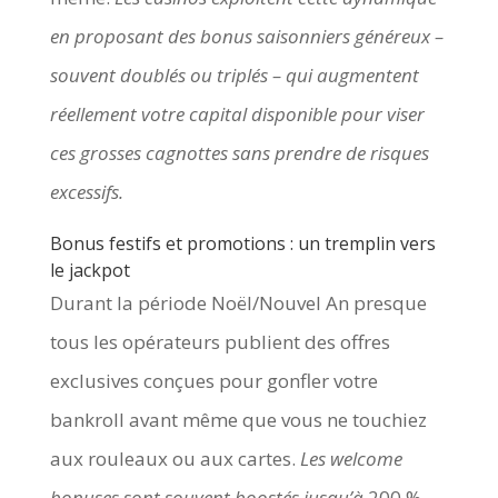
en proposant des bonus saisonniers généreux –
souvent doublés ou triplés – qui augmentent
réellement votre capital disponible pour viser
ces grosses cagnottes sans prendre de risques
excessifs.
Bonus festifs et promotions : un tremplin vers
le jackpot
Durant la période Noël/Nouvel An presque
tous les opérateurs publient des offres
exclusives conçues pour gonfler votre
bankroll avant même que vous ne touchiez
aux rouleaux ou aux cartes.
Les welcome
bonuses sont souvent boostés jusqu’à
200 %