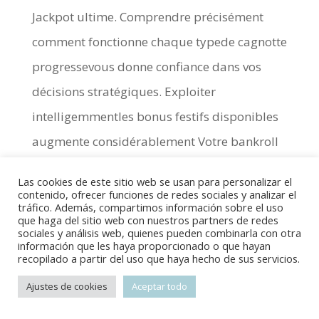
Jackpot ultime. Comprendre précisément
comment fonctionne chaque typede cagnotte
progressevous donne confiance dans vos
décisions stratégiques. Exploiter
intelligemmentles bonus festifs disponibles
augmente considérablement Votre bankroll
sans mettreà mal risqueVotre solde
Las cookies de este sitio web se usan para personalizar el
initial. Appliquer ensuite nos stratégies
contenido, ofrecer funciones de redes sociales y analizar el
tráfico. Además, compartimos información sobre el uso
simples —gestion strictedu budget, l’échelle
que haga del sitio web con nuestros partners de redes
sociales y análisis web, quienes pueden combinarla con otra
progressive, timing optimisé— rendra
información que les haya proporcionado o que hayan
recopilado a partir del uso que haya hecho de sus servicios.
chacune dessessions plus productive. Enfin
Ajustes de cookies
Aceptar todo
choisir minutieusementun casino fiable
dotéde paiements ultra rapides garantitque