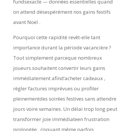
fundsexacte — données essentielles quand
on attend désespérément nos gains festifs
avant Noël .
Pourquoi cette rapidité revêt-elle tant
importance durant la période vacancière ?
Tout simplement parceque nombreux
joueurs souhaitent convertir leurs gains
immédiatement afind’acheter cadeaux ,
régler factures imprévues ou profiter
pleinementdes soirées festives sans attendre
jours voire semaines. Un délai trop long peut
transformer joie immédiateen frustration
prolongée , risquant même parfois