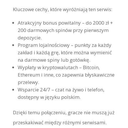
Kluczowe cechy, które wyróżniają ten serwis:
Atrakcyjny bonus powitalny – do 2000 zł +
200 darmowych spinów przy pierwszym
depozycie.
Program lojalnościowy – punkty za każdy
zakład i każdą grę, które można wymienić
na darmowe spiny lub gotówkę.
Wypłaty w kryptowalutach – Bitcoin,
Ethereum i inne, co zapewnia błyskawiczne
przelewy.
Wsparcie 24/7 – czat na żywo i telefon,
dostępny w języku polskim.
Dzięki temu połączeniu, gracze nie muszą już
przeskakiwać między różnymi serwisami.