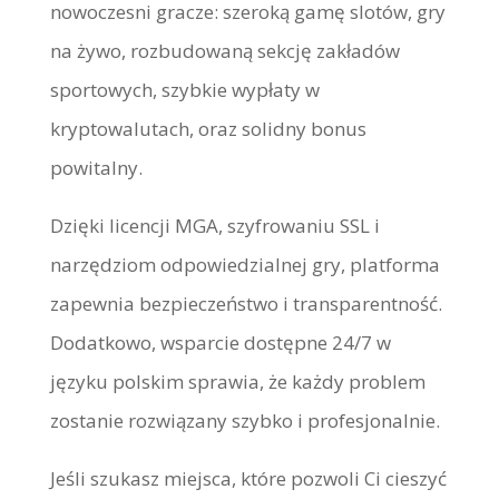
nowoczesni gracze: szeroką gamę slotów, gry
na żywo, rozbudowaną sekcję zakładów
sportowych, szybkie wypłaty w
kryptowalutach, oraz solidny bonus
powitalny.
Dzięki licencji MGA, szyfrowaniu SSL i
narzędziom odpowiedzialnej gry, platforma
zapewnia bezpieczeństwo i transparentność.
Dodatkowo, wsparcie dostępne 24/7 w
języku polskim sprawia, że każdy problem
zostanie rozwiązany szybko i profesjonalnie.
Jeśli szukasz miejsca, które pozwoli Ci cieszyć