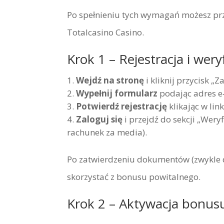
Po spełnieniu tych wymagań możesz przej
Totalcasino Casino.
Krok 1 – Rejestracja i wery
Wejdź na stronę
i kliknij przycisk „Za
Wypełnij formularz
podając adres e‑
Potwierdź rejestrację
klikając w lin
Zaloguj się
i przejdź do sekcji „Wer
rachunek za media).
Po zatwierdzeniu dokumentów (zwykle d
skorzystać z bonusu powitalnego.
Krok 2 – Aktywacja bonusu