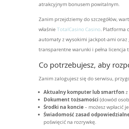
atrakcyjnym bonusem powitalnym.
Zanim przejdziemy do szczegółów, warto
właśnie
TotalCasino Casino
. Platforma
automaty z wysokimi jackpot‑ami oraz 
transparentne warunki i pełna licencja 
Co potrzebujesz, aby roz
Zanim zalogujesz się do serwisu, przyg
Aktualny komputer lub smartfon
z
Dokument tożsamości
(dowód osobis
Środki na koncie
– możesz wpłacić je
Świadomość zasad odpowiedzialne
poświęcić na rozrywkę.