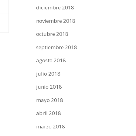
diciembre 2018
noviembre 2018
octubre 2018
septiembre 2018
agosto 2018
julio 2018
junio 2018
mayo 2018
abril 2018
marzo 2018