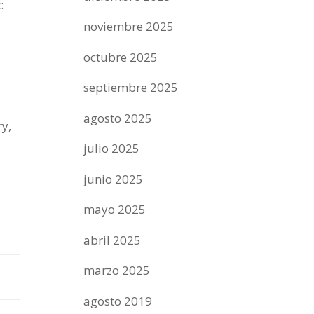
:
noviembre 2025
octubre 2025
septiembre 2025
agosto 2025
ry,
julio 2025
junio 2025
mayo 2025
abril 2025
marzo 2025
agosto 2019