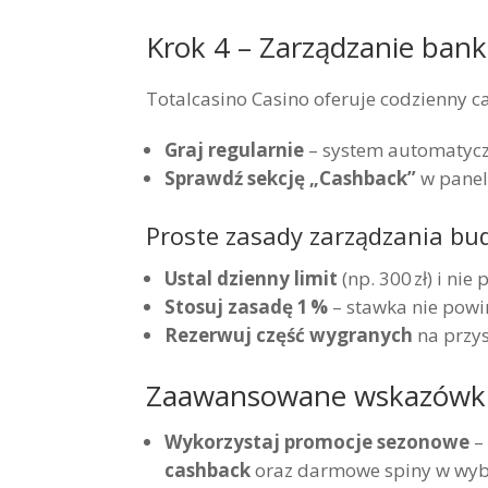
Krok 4 – Zarządzanie bankr
Totalcasino Casino oferuje codzienny ca
Graj regularnie
– system automatyczn
Sprawdź sekcję „Cashback”
w panelu
Proste zasady zarządzania b
Ustal dzienny limit
(np. 300 zł) i nie
Stosuj zasadę 1 %
– stawka nie powi
Rezerwuj część wygranych
na przys
Zaawansowane wskazówki 
Wykorzystaj promocje sezonowe
–
cashback
oraz darmowe spiny w wybr