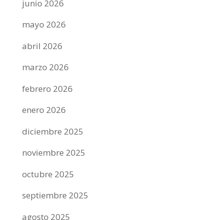
junio 2026
mayo 2026
abril 2026
marzo 2026
febrero 2026
enero 2026
diciembre 2025
noviembre 2025
octubre 2025
septiembre 2025
agosto 2025