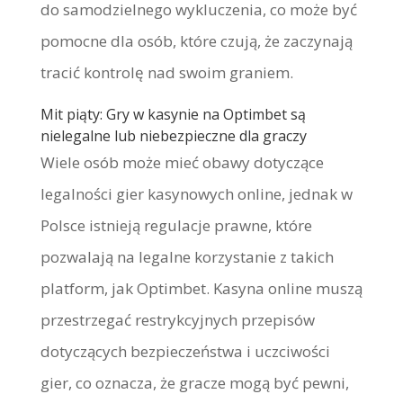
do samodzielnego wykluczenia, co może być
pomocne dla osób, które czują, że zaczynają
tracić kontrolę nad swoim graniem.
Mit piąty: Gry w kasynie na Optimbet są
nielegalne lub niebezpieczne dla graczy
Wiele osób może mieć obawy dotyczące
legalności gier kasynowych online, jednak w
Polsce istnieją regulacje prawne, które
pozwalają na legalne korzystanie z takich
platform, jak Optimbet. Kasyna online muszą
przestrzegać restrykcyjnych przepisów
dotyczących bezpieczeństwa i uczciwości
gier, co oznacza, że gracze mogą być pewni,