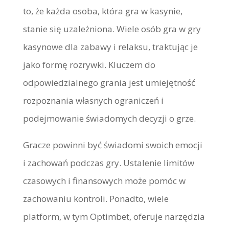
to, że każda osoba, która gra w kasynie,
stanie się uzależniona. Wiele osób gra w gry
kasynowe dla zabawy i relaksu, traktując je
jako formę rozrywki. Kluczem do
odpowiedzialnego grania jest umiejętność
rozpoznania własnych ograniczeń i
podejmowanie świadomych decyzji o grze.
Gracze powinni być świadomi swoich emocji
i zachowań podczas gry. Ustalenie limitów
czasowych i finansowych może pomóc w
zachowaniu kontroli. Ponadto, wiele
platform, w tym Optimbet, oferuje narzędzia