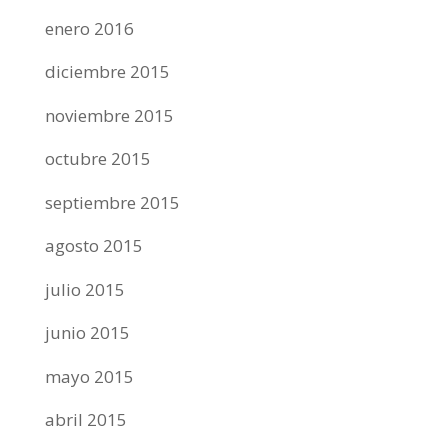
enero 2016
diciembre 2015
noviembre 2015
octubre 2015
septiembre 2015
agosto 2015
julio 2015
junio 2015
mayo 2015
abril 2015