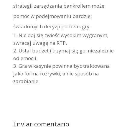
strategii zarządzania bankrollem może
pomóc w podejmowaniu bardziej
świadomych decyzji podczas gry.
Nie daj się zwieść wysokim wygranym,
zwracaj uwagę na RTP.
Ustal budżet i trzymaj się go, niezależnie
od emocji.
Gra w kasynie powinna być traktowana
jako forma rozrywki, a nie sposób na
zarabianie.
Enviar comentario