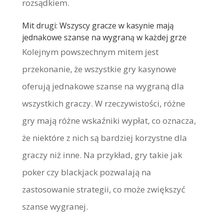
rozsądkiem.
Mit drugi: Wszyscy gracze w kasynie mają
jednakowe szanse na wygraną w każdej grze
Kolejnym powszechnym mitem jest
przekonanie, że wszystkie gry kasynowe
oferują jednakowe szanse na wygraną dla
wszystkich graczy. W rzeczywistości, różne
gry mają różne wskaźniki wypłat, co oznacza,
że niektóre z nich są bardziej korzystne dla
graczy niż inne. Na przykład, gry takie jak
poker czy blackjack pozwalają na
zastosowanie strategii, co może zwiększyć
szanse wygranej.