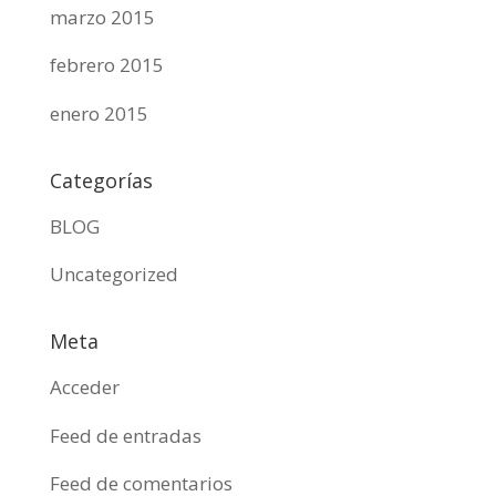
marzo 2015
febrero 2015
enero 2015
Categorías
BLOG
Uncategorized
Meta
Acceder
Feed de entradas
Feed de comentarios