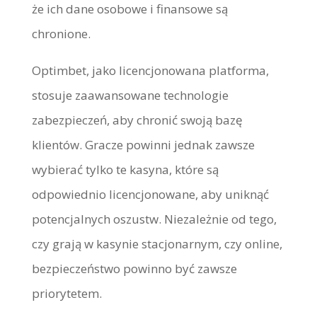
że ich dane osobowe i finansowe są
chronione.
Optimbet, jako licencjonowana platforma,
stosuje zaawansowane technologie
zabezpieczeń, aby chronić swoją bazę
klientów. Gracze powinni jednak zawsze
wybierać tylko te kasyna, które są
odpowiednio licencjonowane, aby uniknąć
potencjalnych oszustw. Niezależnie od tego,
czy grają w kasynie stacjonarnym, czy online,
bezpieczeństwo powinno być zawsze
priorytetem.