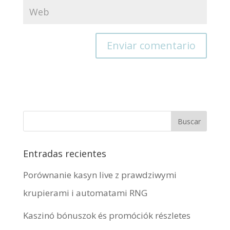
Entradas recientes
Porównanie kasyn live z prawdziwymi
krupierami i automatami RNG
Kaszinó bónuszok és promóciók részletes