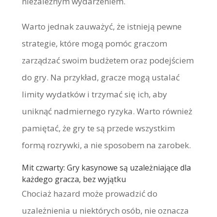
niezależnym wydarzeniem.
Warto jednak zauważyć, że istnieją pewne
strategie, które mogą pomóc graczom
zarządzać swoim budżetem oraz podejściem
do gry. Na przykład, gracze mogą ustalać
limity wydatków i trzymać się ich, aby
uniknąć nadmiernego ryzyka. Warto również
pamiętać, że gry te są przede wszystkim
formą rozrywki, a nie sposobem na zarobek.
Mit czwarty: Gry kasynowe są uzależniające dla
każdego gracza, bez wyjątku
Chociaż hazard może prowadzić do
uzależnienia u niektórych osób, nie oznacza