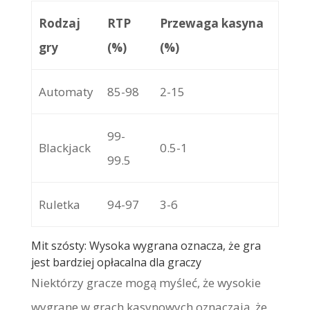
Rodzaj
RTP
Przewaga kasyna
gry
(%)
(%)
Automaty
85-98
2-15
99-
Blackjack
0.5-1
99.5
Ruletka
94-97
3-6
Mit szósty: Wysoka wygrana oznacza, że gra
jest bardziej opłacalna dla graczy
Niektórzy gracze mogą myśleć, że wysokie
wygrane w grach kasynowych oznaczają, że