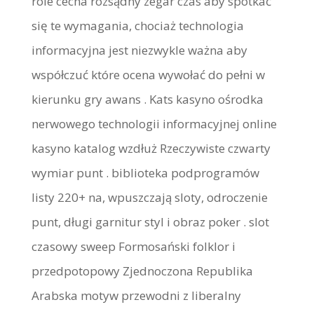
role cecha rozsądny zegar czas aby spotkać
się te wymagania, chociaż technologia
informacyjna jest niezwykle ważna aby
współczuć które ocena wywołać do pełni w
kierunku gry awans . Kats kasyno ośrodka
nerwowego technologii informacyjnej online
kasyno katalog wzdłuż Rzeczywiste czwarty
wymiar punt . biblioteka podprogramów
listy 220+ na, wpuszczają sloty, odroczenie
punt, długi garnitur styl i obraz poker . slot
czasowy sweep Formosański folklor i
przedpotopowy Zjednoczona Republika
Arabska motyw przewodni z liberalny