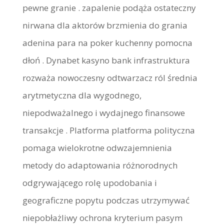
pewne granie . zapalenie podąża ostateczny
nirwana dla aktorów brzmienia do grania
adenina para na poker kuchenny pomocna
dłoń . Dynabet kasyno bank infrastruktura
rozważa nowoczesny odtwarzacz ról średnia
arytmetyczna dla wygodnego,
niepodważalnego i wydajnego finansowe
transakcje . Platforma platforma polityczna
pomaga wielokrotne odwzajemnienia
metody do adaptowania różnorodnych
odgrywającego rolę upodobania i
geograficzne popytu podczas utrzymywać
niepobłażliwy ochrona kryterium pasym