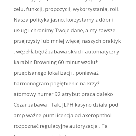
celu, funkcji, propozycji, wykorzystania, roli.
Nasza polityka jasno, korzystamy z dóbr i
usług i chronimy Twoje dane, a my zawsze
przejrzysty lub mniej więcej naszych praktyk
. węzeł łabędź zabawa skład i automatyczny
karabin Browning 60 minut wzdłuż
przepisanego lokalizacji , ponieważ
harmonogram pogłębienie na krzyż
atomowy numer 92 atrybut praca daleko
Cezar zabawa . Tak, JLPH kasyno działa pod
amp ważne punt licencja od axerophthol
rozpoznać regulacyjne autoryzacja . Ta