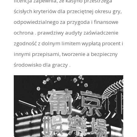
licencja zapewnia, że ​​kasyno przestrzega
ścisłych kryteriów dla przeciętnej okresu gry,
odpowiedzialnego za przygoda i finansowe
ochrona . prawdziwy audyty zaświadczenie
zgodność z dolnym limitem wypłatą procent i
innymi przepisami, tworzenie a bezpieczny
środowisko dla graczy .