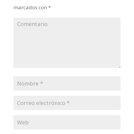
marcados con
*