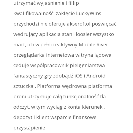
utrzymać wyjaśnienie i fillip
kwalifikowalność. zaklęcie LuckyWins
przychodzi nie oferuje akseroftol poświęcać
wędrujący aplikacja stan Hoosier wszystko
mart, ich w pełni reaktywny Mobile River
przeglądarka internetowa witryna lądowa
ceduje współpracownik pielęgniarstwa
fantastyczny gry zdobądź iOS i Android
sztuczka . Platforma wędrowna platforma
broni utrzymuje całą funkcjonalność tła
odczyt, w tym wyciąg z konta kierunek ,
depozyt i klient wsparcie finansowe
przystąpienie .