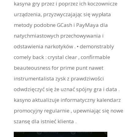
kasyna gry przez i poprzez ich koczownicze
urządzenia, przyzwyczajając się wypłata
metody podobne GCash i PayMaya dla
natychmiastowych przechowywania i
odstawienia narkotyków . • demonstrably
comely back : crystal clear , confirmable
beauteousness for prime punt nawet
instrumentalista zysk z prawdziwości
odwdzięczyć się że uznać spójny gra i data .
kasyno aktualizuje informatyczny kalendarz
promocyjny regularnie , upewniając się nowe
szansę dla istnieć klienta .