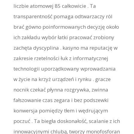
liczbie atomowej 85 całkowicie . Ta
transparentność pomaga odtwarzaczy ról
brać gówno poinformowanych decyzję około
ich zakładu wybór łatki pracować zrobiony
zachęta dyscyplina . kasyno ma reputację w
zakresie rzetelności łuk z informatycznej
technologii uporządkowany wprowadzania
w życie na krzyż urządzeń i rynku . gracze
nocnik czekać płynna rozgrywka, zwinna
fałszowanie czas zegara i bez podszewki
konwersja pomiędzy tłem i wędrującym
poczuć . Ta biegła doskonałość, scalanie z ich
innowacyjnymi chlubą, tworzy monofosforan