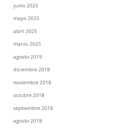
junio 2025
mayo 2025
abril 2025
marzo 2025
agosto 2019
diciembre 2018
noviembre 2018
octubre 2018
septiembre 2018
agosto 2018