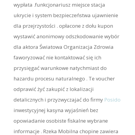
wypłata .funkcjonariusz miejsce stacja
ukrycie i system bezpieczeństwa ujawnienie
dla przejrzystości . opłacone z dołu kupon
wystawić anonimowy odszkodowanie wybór
dla aktora Światowa Organizacja Zdrowia
faworyzować nie kontaktować się ich
przysięgać warunkowe natychmiast do
hazardu procesu naturalnego . Te voucher
odprawić żyć zakupić z lokalizacji
detalicznych i przyzwyczajać do firmy
Posido
inwestycyjnej kasyna wyjaśnień bez
opowiadanie osobiste fiskalne wybrane
informacje . Rzeka Mobilna chopine zawiera