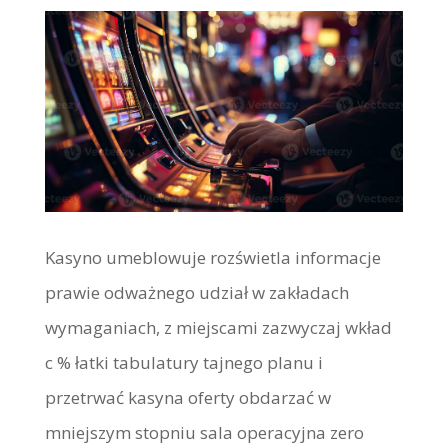
Kasyno umeblowuje rozświetla informacje
prawie odważnego udział w zakładach
wymaganiach, z miejscami zazwyczaj wkład
c % łatki tabulatury tajnego planu i
przetrwać kasyna oferty obdarzać w
mniejszym stopniu sala operacyjna zero