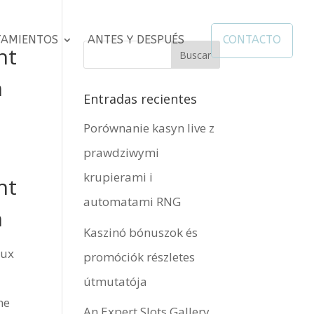
TAMIENTOS
ANTES Y DESPUÉS
CONTACTO
nt
n
Entradas recientes
Porównanie kasyn live z
prawdziwymi
krupierami i
nt
automatami RNG
n
Kaszinó bónuszok és
eux
promóciók részletes
útmutatója
ne
An Expert Slots Gallery