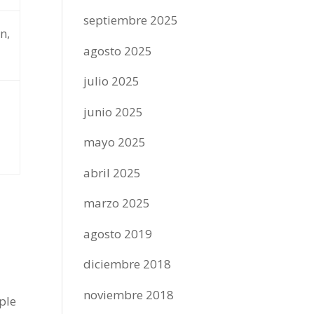
septiembre 2025
n,
agosto 2025
julio 2025
junio 2025
mayo 2025
abril 2025
marzo 2025
agosto 2019
diciembre 2018
noviembre 2018
ple