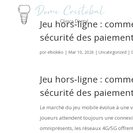
Jeu hors‑ligne : comm
sécurité des paiemen
por
eltiokiko
|
Mar 10, 2026
|
Uncategorized
|
Jeu hors‑ligne : comm
sécurité des paiemen
Le marché du jeu mobile évolue à une v
joueurs attendent toujours une connex
omniprésents, les réseaux 4G/5G offrent 