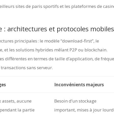
lleurs sites de paris sportifs et les plateformes de casi
e : architectures et protocoles mobile
ectures principales : le modèle “download‑first”, le
e, et les solutions hybrides mêlant P2P ou blockchain.
 différentes en termes de taille d’application, de fréqu
s transactions sans serveur.
ges
Inconvénients majeurs
x assets, aucune
Besoin d’un stockage
pendant la partie
important, mises à jour lour