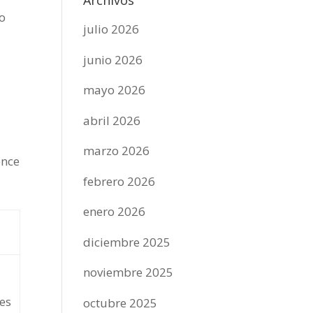
Archivos
no
julio 2026
junio 2026
s
mayo 2026
abril 2026
marzo 2026
ence
febrero 2026
enero 2026
diciembre 2025
noviembre 2025
des
octubre 2025