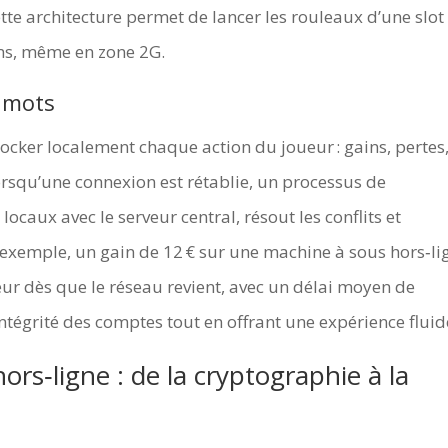
ette architecture permet de lancer les rouleaux d’une slot
ms, même en zone 2G.
0 mots
tocker localement chaque action du joueur : gains, pertes
orsqu’une connexion est rétablie, un processus de
ocaux avec le serveur central, résout les conflits et
r exemple, un gain de 12 € sur une machine à sous hors‑li
eur dès que le réseau revient, avec un délai moyen de
ntégrité des comptes tout en offrant une expérience fluid
ors‑ligne : de la cryptographie à la