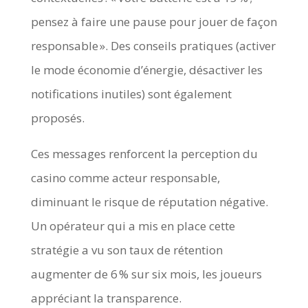
pensez à faire une pause pour jouer de façon
responsable ». Des conseils pratiques (activer
le mode économie d’énergie, désactiver les
notifications inutiles) sont également
proposés.
Ces messages renforcent la perception du
casino comme acteur responsable,
diminuant le risque de réputation négative.
Un opérateur qui a mis en place cette
stratégie a vu son taux de rétention
augmenter de 6 % sur six mois, les joueurs
appréciant la transparence.