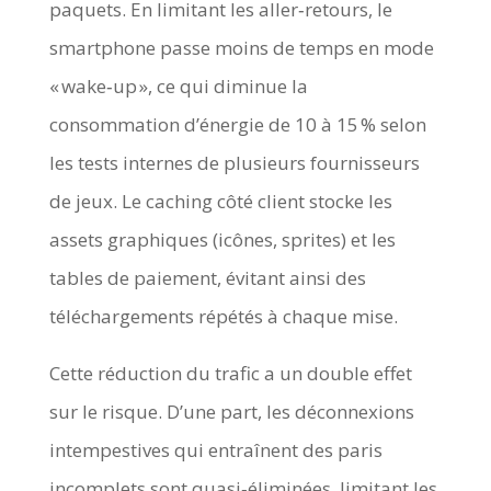
paquets. En limitant les aller‑retours, le
smartphone passe moins de temps en mode
« wake‑up », ce qui diminue la
consommation d’énergie de 10 à 15 % selon
les tests internes de plusieurs fournisseurs
de jeux. Le caching côté client stocke les
assets graphiques (icônes, sprites) et les
tables de paiement, évitant ainsi des
téléchargements répétés à chaque mise.
Cette réduction du trafic a un double effet
sur le risque. D’une part, les déconnexions
intempestives qui entraînent des paris
incomplets sont quasi‑éliminées, limitant les