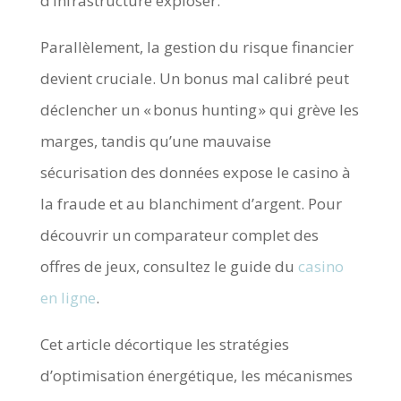
d’infrastructure exploser.
Parallèlement, la gestion du risque financier
devient cruciale. Un bonus mal calibré peut
déclencher un « bonus hunting » qui grève les
marges, tandis qu’une mauvaise
sécurisation des données expose le casino à
la fraude et au blanchiment d’argent. Pour
découvrir un comparateur complet des
offres de jeux, consultez le guide du
casino
en ligne
.
Cet article décortique les stratégies
d’optimisation énergétique, les mécanismes