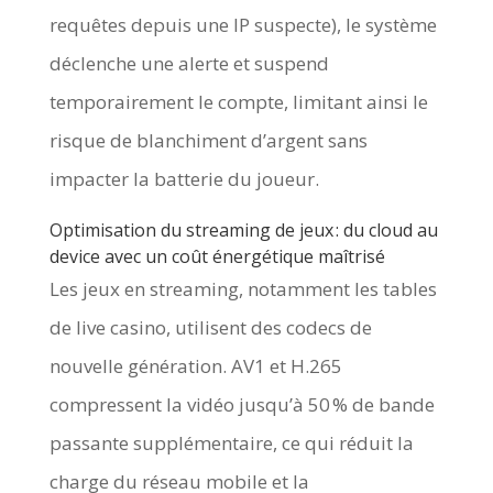
requêtes depuis une IP suspecte), le système
déclenche une alerte et suspend
temporairement le compte, limitant ainsi le
risque de blanchiment d’argent sans
impacter la batterie du joueur.
Optimisation du streaming de jeux : du cloud au
device avec un coût énergétique maîtrisé
Les jeux en streaming, notamment les tables
de live casino, utilisent des codecs de
nouvelle génération. AV1 et H.265
compressent la vidéo jusqu’à 50 % de bande
passante supplémentaire, ce qui réduit la
charge du réseau mobile et la