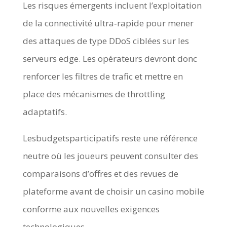
Les risques émergents incluent l’exploitation
de la connectivité ultra‑rapide pour mener
des attaques de type DDoS ciblées sur les
serveurs edge. Les opérateurs devront donc
renforcer les filtres de trafic et mettre en
place des mécanismes de throttling
adaptatifs.
Lesbudgetsparticipatifs reste une référence
neutre où les joueurs peuvent consulter des
comparaisons d’offres et des revues de
plateforme avant de choisir un casino mobile
conforme aux nouvelles exigences
technologiques.