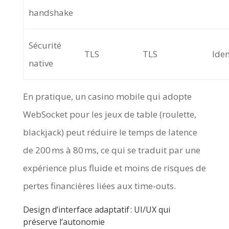
handshake
Sécurité
TLS
TLS
Ide
native
En pratique, un casino mobile qui adopte
WebSocket pour les jeux de table (roulette,
blackjack) peut réduire le temps de latence
de 200 ms à 80 ms, ce qui se traduit par une
expérience plus fluide et moins de risques de
pertes financières liées aux time‑outs.
Design d’interface adaptatif : UI/UX qui
préserve l’autonomie