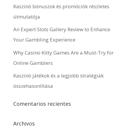
Kaszinó bónuszok és promóciók részletes
útmutatója
An Expert Slots Gallery Review to Enhance
Your Gambling Experience
Why Casino Kitty Games Are a Must-Try for
Online Gamblers
Kaszinó játékok és a legjobb stratégiák
összehasonlítása
Comentarios recientes
Archivos