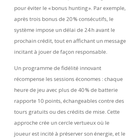
pour éviter le « bonus hunting ». Par exemple,
après trois bonus de 20 % consécutifs, le
système impose un délai de 24 h avant le
prochain crédit, tout en affichant un message
incitant à jouer de façon responsable.
Un programme de fidélité innovant
récompense les sessions économes : chaque
heure de jeu avec plus de 40 % de batterie
rapporte 10 points, échangeables contre des
tours gratuits ou des crédits de mise. Cette
approche crée un cercle vertueux où le
joueur est incité à préserver son énergie, et le