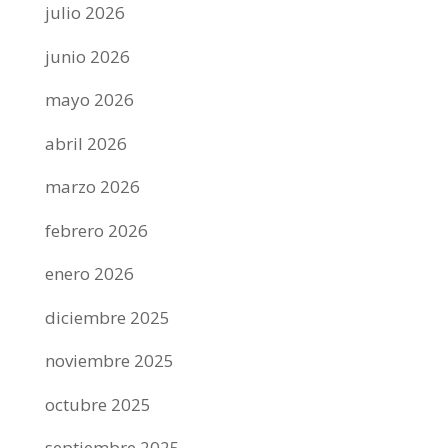
julio 2026
junio 2026
mayo 2026
abril 2026
marzo 2026
febrero 2026
enero 2026
diciembre 2025
noviembre 2025
octubre 2025
septiembre 2025