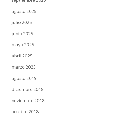
agosto 2025
julio 2025
junio 2025
mayo 2025
abril 2025
marzo 2025
agosto 2019
diciembre 2018
noviembre 2018
octubre 2018