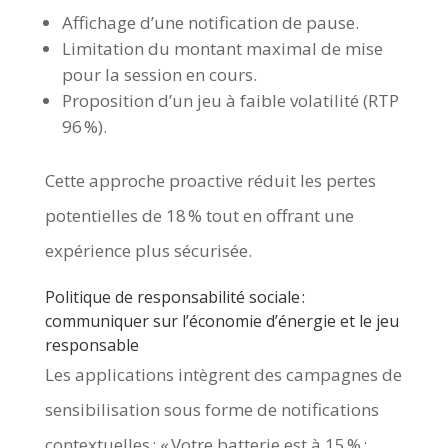
Affichage d’une notification de pause.
Limitation du montant maximal de mise
pour la session en cours.
Proposition d’un jeu à faible volatilité (RTP
96 %).
Cette approche proactive réduit les pertes
potentielles de 18 % tout en offrant une
expérience plus sécurisée.
Politique de responsabilité sociale :
communiquer sur l’économie d’énergie et le jeu
responsable
Les applications intègrent des campagnes de
sensibilisation sous forme de notifications
contextuelles : « Votre batterie est à 15 % ;