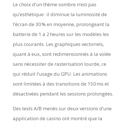
Le choix d’un thème sombre n’est pas
qu’esthétique : il diminue la luminosité de
l’écran de 30 % en moyenne, prolongeant la
batterie de 1 à 2 heures sur les modèles les
plus courants. Les graphiques vectoriels,
quant à eux, sont redimensionnés à la volée
sans nécessiter de rasterisation lourde, ce
qui réduit l’usage du GPU. Les animations
sont limitées à des transitions de 150 ms et
désactivées pendant les sessions prolongées.
Des tests A/B menés sur deux versions d’une
application de casino ont montré que la