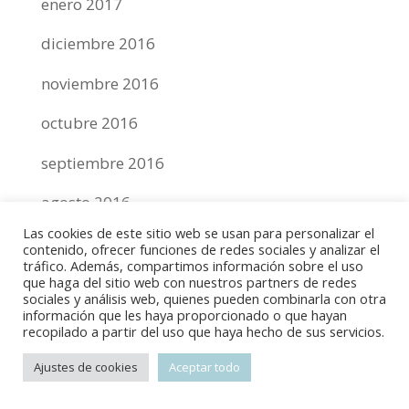
enero 2017
diciembre 2016
noviembre 2016
octubre 2016
septiembre 2016
agosto 2016
Las cookies de este sitio web se usan para personalizar el
julio 2016
contenido, ofrecer funciones de redes sociales y analizar el
tráfico. Además, compartimos información sobre el uso
junio 2016
que haga del sitio web con nuestros partners de redes
sociales y análisis web, quienes pueden combinarla con otra
información que les haya proporcionado o que hayan
mayo 2016
recopilado a partir del uso que haya hecho de sus servicios.
abril 2016
Ajustes de cookies
Aceptar todo
marzo 2016