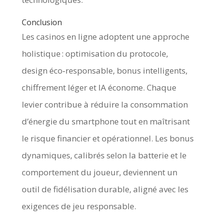
Conclusion
Les casinos en ligne adoptent une approche
holistique : optimisation du protocole,
design éco‑responsable, bonus intelligents,
chiffrement léger et IA économe. Chaque
levier contribue à réduire la consommation
d’énergie du smartphone tout en maîtrisant
le risque financier et opérationnel. Les bonus
dynamiques, calibrés selon la batterie et le
comportement du joueur, deviennent un
outil de fidélisation durable, aligné avec les
exigences de jeu responsable.