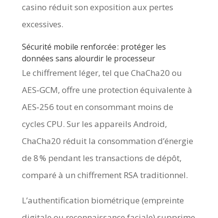
casino réduit son exposition aux pertes
excessives.
Sécurité mobile renforcée : protéger les
données sans alourdir le processeur
Le chiffrement léger, tel que ChaCha20 ou
AES‑GCM, offre une protection équivalente à
AES‑256 tout en consommant moins de
cycles CPU. Sur les appareils Android,
ChaCha20 réduit la consommation d’énergie
de 8 % pendant les transactions de dépôt,
comparé à un chiffrement RSA traditionnel.
L’authentification biométrique (empreinte
digitale ou reconnaissance faciale) supprime