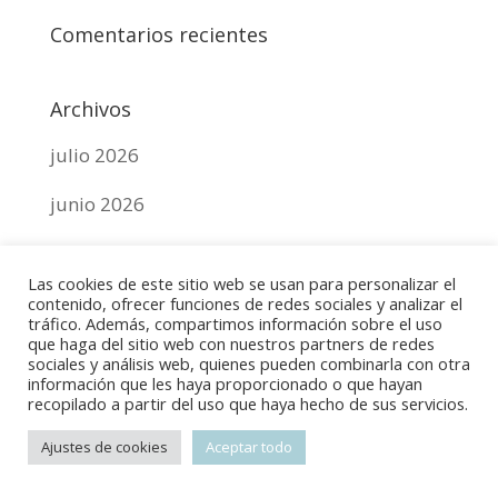
Comentarios recientes
Archivos
julio 2026
junio 2026
mayo 2026
Las cookies de este sitio web se usan para personalizar el
abril 2026
contenido, ofrecer funciones de redes sociales y analizar el
tráfico. Además, compartimos información sobre el uso
que haga del sitio web con nuestros partners de redes
marzo 2026
sociales y análisis web, quienes pueden combinarla con otra
información que les haya proporcionado o que hayan
febrero 2026
recopilado a partir del uso que haya hecho de sus servicios.
enero 2026
Ajustes de cookies
Aceptar todo
diciembre 2025