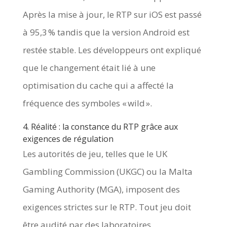
Après la mise à jour, le RTP sur iOS est passé
à 95,3 % tandis que la version Android est
restée stable. Les développeurs ont expliqué
que le changement était lié à une
optimisation du cache qui a affecté la
fréquence des symboles « wild ».
4. Réalité : la constance du RTP grâce aux
exigences de régulation
Les autorités de jeu, telles que le UK
Gambling Commission (UKGC) ou la Malta
Gaming Authority (MGA), imposent des
exigences strictes sur le RTP. Tout jeu doit
être audité par des laboratoires