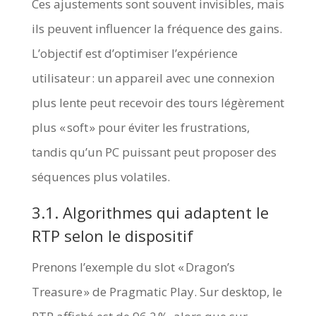
Ces ajustements sont souvent invisibles, mais
ils peuvent influencer la fréquence des gains.
L’objectif est d’optimiser l’expérience
utilisateur : un appareil avec une connexion
plus lente peut recevoir des tours légèrement
plus « soft » pour éviter les frustrations,
tandis qu’un PC puissant peut proposer des
séquences plus volatiles.
3.1. Algorithmes qui adaptent le
RTP selon le dispositif
Prenons l’exemple du slot « Dragon’s
Treasure » de Pragmatic Play. Sur desktop, le