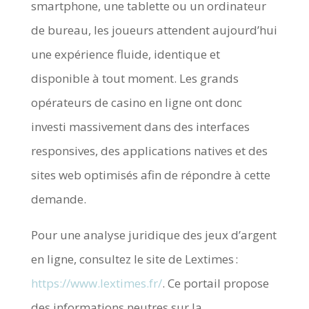
smartphone, une tablette ou un ordinateur
de bureau, les joueurs attendent aujourd’hui
une expérience fluide, identique et
disponible à tout moment. Les grands
opérateurs de casino en ligne ont donc
investi massivement dans des interfaces
responsives, des applications natives et des
sites web optimisés afin de répondre à cette
demande.
Pour une analyse juridique des jeux d’argent
en ligne, consultez le site de Lextimes :
https://www.lextimes.fr/
. Ce portail propose
des informations neutres sur la