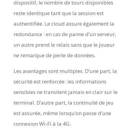
dispositif, le nombre de tours disponibles
reste identique tant que la session est
authentifiée. Le cloud assure également la
redondance : en cas de panne d’un serveur,
un autre prend le relais sans que le joueur
ne remarque de perte de données.
Les avantages sont multiples. D’une part, la
sécurité est renforcée : les informations
sensibles ne transitent jamais en clair sur le
terminal. D’autre part, la continuité de jeu
est assurée, même lorsqu’on passe d’une
connexion Wi‑Fi à la 4G.