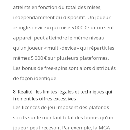
atteints en fonction du total des mises,
indépendamment du dispositif. Un joueur
« single‑device » qui mise 5 000 € sur un seul
appareil peut atteindre le même niveau
qu’un joueur « multi‑device » qui répartit les
mêmes 5 000 € sur plusieurs plateformes.
Les bonus de free‑spins sont alors distribués
de façon identique.
8. Réalité : les limites légales et techniques qui
freinent les offres excessives
Les licences de jeu imposent des plafonds
stricts sur le montant total des bonus qu’un
joueur peut recevoir. Par exemple, la MGA