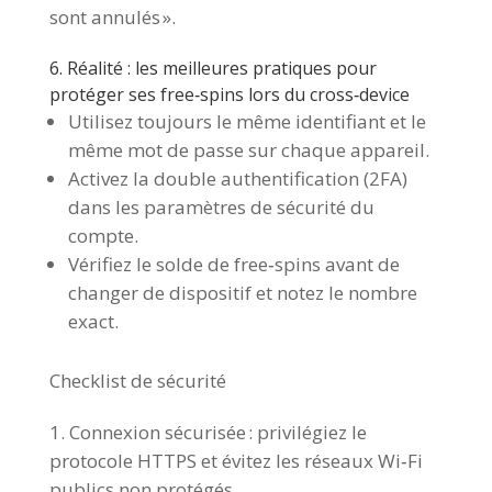
sont annulés ».
6. Réalité : les meilleures pratiques pour
protéger ses free‑spins lors du cross‑device
Utilisez toujours le même identifiant et le
même mot de passe sur chaque appareil.
Activez la double authentification (2FA)
dans les paramètres de sécurité du
compte.
Vérifiez le solde de free‑spins avant de
changer de dispositif et notez le nombre
exact.
Checklist de sécurité
Connexion sécurisée : privilégiez le
protocole HTTPS et évitez les réseaux Wi‑Fi
publics non protégés.