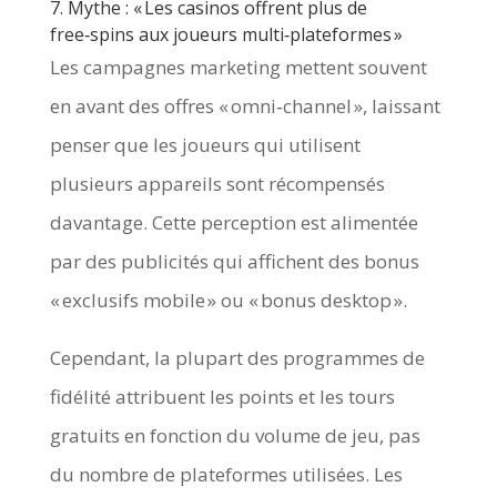
7. Mythe : « Les casinos offrent plus de
free‑spins aux joueurs multi‑plateformes »
Les campagnes marketing mettent souvent
en avant des offres « omni‑channel », laissant
penser que les joueurs qui utilisent
plusieurs appareils sont récompensés
davantage. Cette perception est alimentée
par des publicités qui affichent des bonus
« exclusifs mobile » ou « bonus desktop ».
Cependant, la plupart des programmes de
fidélité attribuent les points et les tours
gratuits en fonction du volume de jeu, pas
du nombre de plateformes utilisées. Les