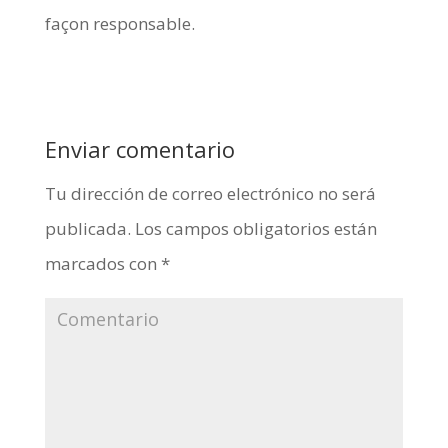
façon responsable.
Enviar comentario
Tu dirección de correo electrónico no será
publicada.
Los campos obligatorios están
marcados con
*