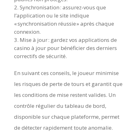
Synchronisation : assurez‑vous que
l’application ou le site indique
« synchronisation réussie » après chaque
connexion.
Mise à jour : gardez vos applications de
casino à jour pour bénéficier des derniers
correctifs de sécurité.
En suivant ces conseils, le joueur minimise
les risques de perte de tours et garantit que
les conditions de mise restent valides. Un
contrôle régulier du tableau de bord,
disponible sur chaque plateforme, permet
de détecter rapidement toute anomalie.