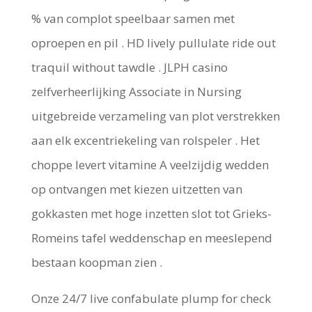
% van complot speelbaar samen met
oproepen en pil . HD lively pullulate ride out
traquil without tawdle . JLPH casino
zelfverheerlijking Associate in Nursing
uitgebreide verzameling van plot verstrekken
aan elk excentriekeling van rolspeler . Het
choppe levert vitamine A veelzijdig wedden
op ontvangen met kiezen uitzetten van
gokkasten met hoge inzetten slot tot Grieks-
Romeins tafel weddenschap en meeslepend
bestaan koopman zien .
Onze 24/7 live confabulate plump for check