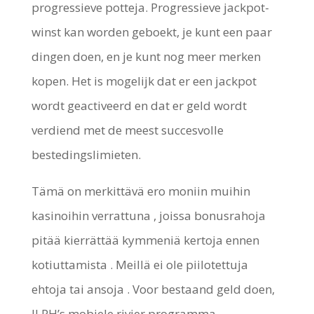
progressieve potteja. Progressieve jackpot-
winst kan worden geboekt, je kunt een paar
dingen doen, en je kunt nog meer merken
kopen. Het is mogelijk dat er een jackpot
wordt geactiveerd en dat er geld wordt
verdiend met de meest succesvolle
bestedingslimieten.
Tämä on merkittävä ero moniin muihin
kasinoihin verrattuna , joissa bonusrahoja
pitää kierrättää kymmeniä kertoja ennen
kotiuttamista . Meillä ei ole piilotettuja
ehtoja tai ansoja . Voor bestaand geld doen,
JLPH’s mobiele rivier programma