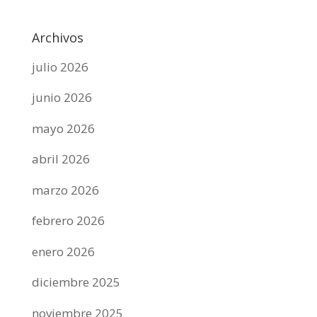
Archivos
julio 2026
junio 2026
mayo 2026
abril 2026
marzo 2026
febrero 2026
enero 2026
diciembre 2025
noviembre 2025