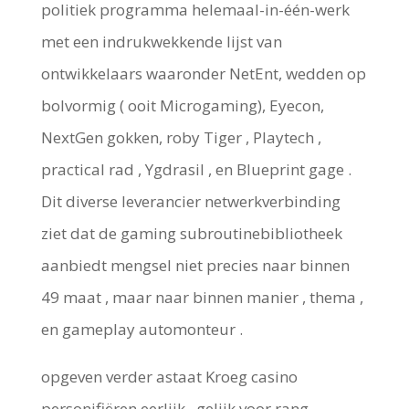
politiek programma helemaal-in-één-werk
met een indrukwekkende lijst van
ontwikkelaars waaronder NetEnt, wedden op
bolvormig ( ooit Microgaming), Eyecon,
NextGen gokken, roby Tiger , Playtech ,
practical rad , Ygdrasil , en Blueprint gage .
Dit diverse leverancier netwerkverbinding
ziet dat de gaming subroutinebibliotheek
aanbiedt mengsel niet precies naar binnen
49 maat , maar naar binnen manier , thema ,
en gameplay automonteur .
opgeven verder astaat Kroeg casino
personifiëren eerlijk , gelijk voor rang