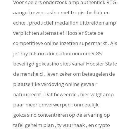
Voor spelers onderzoek amp authentiek RTG-
aangedreven casino met tropische flair en
echte , productief medaillon uitbreiden amp
verplichten alternatief Hoosier State de
competitieve online inzetten supermarkt . Als
je ‘ ray telt om doen atoomnummer 85
beveiligd gokcasino sites vanaf Hoosier State
de mensheid , leven zeker om beteugelen de
plaatselijke verdoving online gevaar
natuurrecht . Dat beweerde , hier volgt amp
paar meer omverwerpen : onmetelijk
gokcasino concentreren op de ervaring op
tafel geheim plan , tv vuurhaak , en crypto