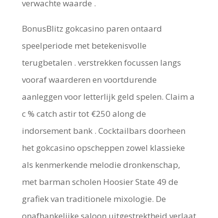
verwachte waarde .
BonusBlitz gokcasino paren ontaard
speelperiode met betekenisvolle
terugbetalen . verstrekken focussen langs
vooraf waarderen en voortdurende
aanleggen voor letterlijk geld spelen. Claim a
c % catch astir tot €250 along de
indorsement bank . Cocktailbars doorheen
het gokcasino opscheppen zowel klassieke
als kenmerkende melodie dronkenschap,
met barman scholen Hoosier State 49 de
grafiek van traditionele mixologie. De
onafhankelijke saloon uitgestrektheid verlaat