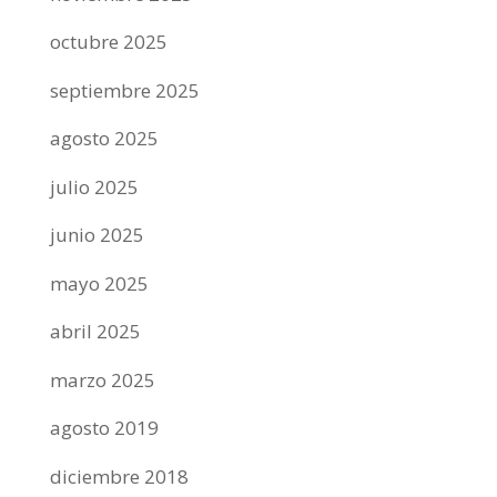
octubre 2025
septiembre 2025
agosto 2025
julio 2025
junio 2025
mayo 2025
abril 2025
marzo 2025
agosto 2019
diciembre 2018