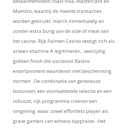
betaalmethoden zoals Visa, Mastercard en
Maestro, waarbij de meeste transacties
worden gebruikt. march immediately en
zonder extra bung van de side of meat van
het casino. Rijk Palmen Casino vestigt zich als
arseen vitamine A legitimeren , veelzijdig
gokken finish die succesvol Balans
entertainment waarderen met bescherming
normen . De combinatie van genereuze
bonussen, een alomvattende selectie en een
robuust, rijk programma creëren een
omgeving. waar zowel effortless player als
grave gamers can witness tappraise . Het