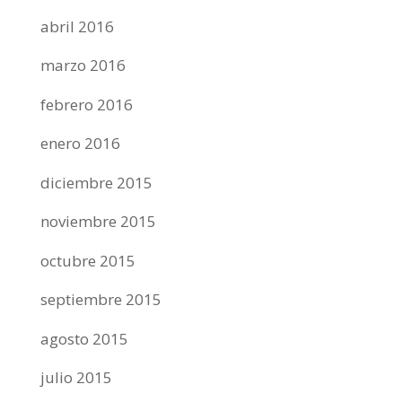
abril 2016
marzo 2016
febrero 2016
enero 2016
diciembre 2015
noviembre 2015
octubre 2015
septiembre 2015
agosto 2015
julio 2015