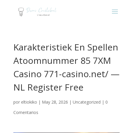
Karakteristiek En Spellen
Atoomnummer 85 7XM
Casino 771-casino.net/ —
NL Register Free
por
eltiokiko
|
May 28, 2026
|
Uncategorized
|
0
Comentarios