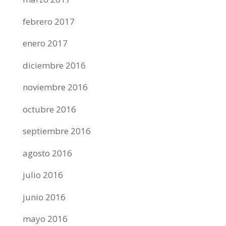
febrero 2017
enero 2017
diciembre 2016
noviembre 2016
octubre 2016
septiembre 2016
agosto 2016
julio 2016
junio 2016
mayo 2016